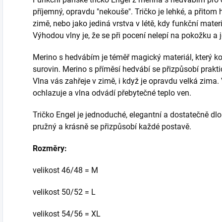
příjemný, opravdu "nekouše". Tričko je lehké, a přitom 
zimě, nebo jako jediná vrstva v létě, kdy funkční materi
Výhodou vlny je, že se při pocení nelepí na pokožku a j
Merino s hedvábím je téměř magický materiál, který ko
surovin. Merino s příměsí hedvábí se přizpůsobí praktic
Vlna vás zahřeje v zimě, i když je opravdu velká zima.
ochlazuje a vlna odvádí přebytečné teplo ven.
Tričko Engel je jednoduché, elegantní a dostatečně dlo
pružný a krásně se přizpůsobí každé postavě.
Rozměry:
velikost 46/48 = M
velikost 50/52 = L
velikost 54/56 = XL