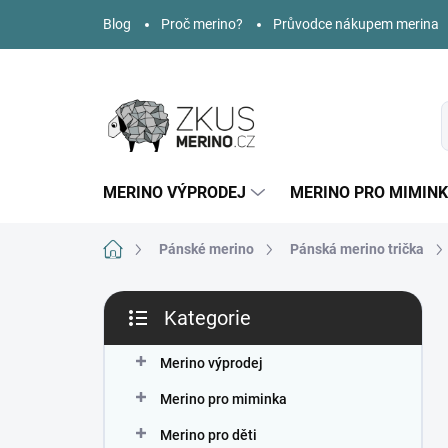
Přejít
Blog
Proč merino?
Průvodce nákupem merina
na
obsah
MERINO VÝPRODEJ
MERINO PRO MIMIN
Domů
Pánské merino
Pánská merino trička
P
Kategorie
o
Přeskočit
s
kategorie
t
Merino výprodej
r
Merino pro miminka
a
n
Merino pro děti