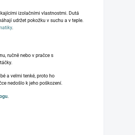
kajícími izolačními vlastnostmi. Dutá
hají udržet pokožku v suchu a v teple.
matiky
.
nu, ručně nebo v pračce s
otáčky.
bé a velmi tenké, proto ho
ačce nedošlo k jeho poškození.
logu
.