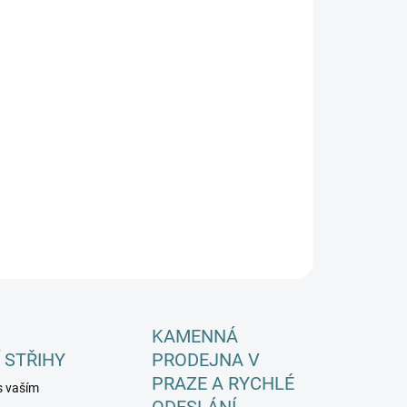
EME DORUČIT DO:
ZVOLTE VARIANTU
−
+
Přidat do košíku
ILNÍ INFORMACE
ZEPTAT SE
HLÍDAT
KAMENNÁ
 STŘIHY
PRODEJNA V
PRAZE A RYCHLÉ
s vaším