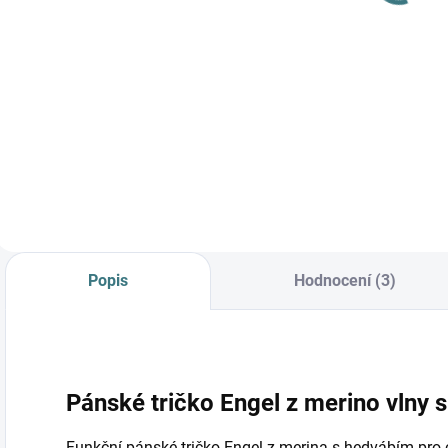
Detail
Do košíku
Prémiová péče s
bio olivovým olejem
a levandulí.
Ekologický prací gel
vyvinutý speciálně
pro nejjemnější
merino vlnu a
hedvábí.
Neobsahuje
Popis
Hodnocení (3)
enzymy, vyživuje
vlákno a vrací mu...
Pánské tričko Engel z merino vlny s
Funkční pánské tričko Engel z merina s hedvábím pro ce