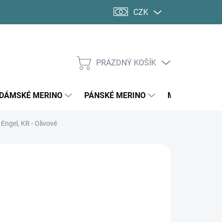
CZK
PRÁZDNÝ KOŠÍK
NÁKUPNÍ
KOŠÍK
DÁMSKÉ MERINO
PÁNSKÉ MERINO
MERINO PONO
Engel, KR - Olivové
d
1 312 Kč
ná
LTE VARIANTU
:
KOSTI DOSPĚLÍ