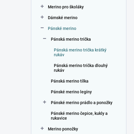
n
Merino pro školáky
í
p
Dámské merino
a
n
Pánské merino
e
Pánská merino trička
l
Pánská merino trička krátký
rukáv
Pánská merino trička dlouhý
rukáv
Pánská merino tílka
Pánské merino legíny
Pánské merino prádlo a ponožky
Pánské merino čepice, kukly a
rukavice
Merino ponožky