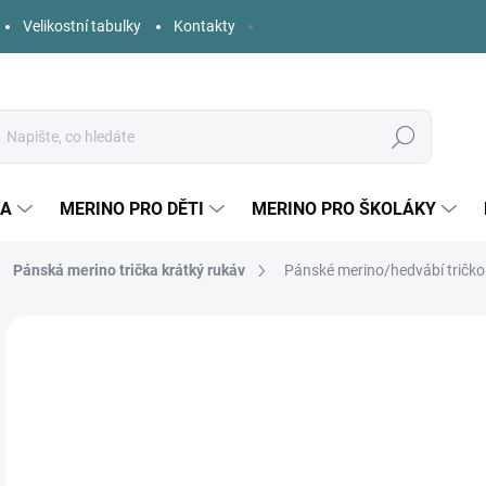
Velikostní tabulky
Kontakty
Hledat
KA
MERINO PRO DĚTI
MERINO PRO ŠKOLÁKY
Pánská merino trička krátký rukáv
Pánské merino/hedvábí tričko 
3 hodnocení
Podrobnosti hodnocení
ZNAČKA:
ENGEL
o
Měr
ZVO
cena
VELI