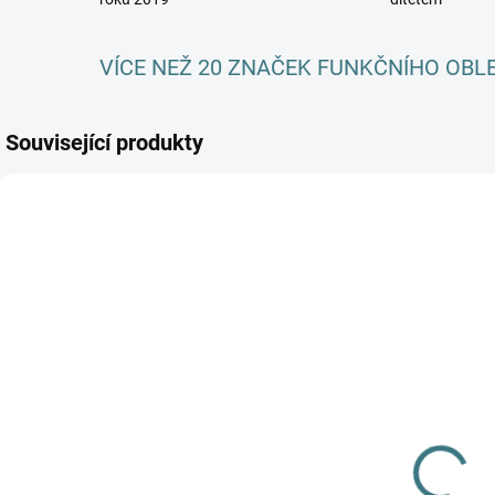
VÍCE NEŽ 20 ZNAČEK FUNKČNÍHO OBL
Související produkty
AKCE
SKLADEM
SKLADEM
(3 KS)
(>5 KS)
Dětské ZIMNÍ
SONETT
merino
Olivový prací
ponožky
gel na vlnu a
Surtex - různé
179 Kč
hedvábí - 1 L
barvy
249 Kč