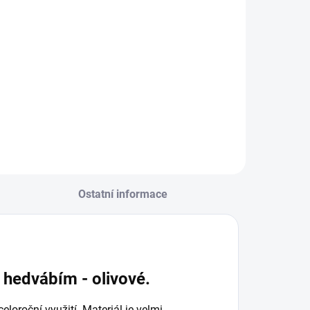
Ostatní informace
 hedvábím - olivové.
loroční využití. Materiál je velmi