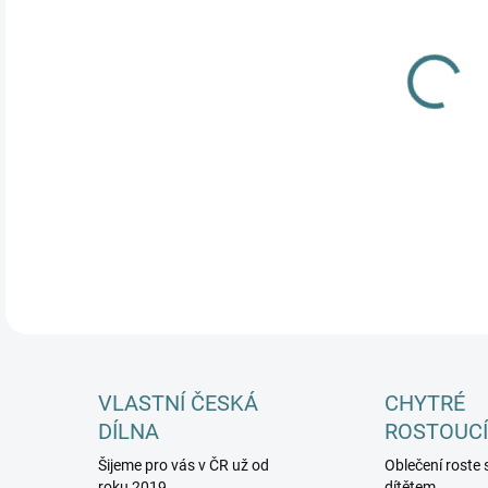
MŮŽ
DETA
VLASTNÍ ČESKÁ
CHYTRÉ
DÍLNA
ROSTOUCÍ
Šijeme pro vás v ČR už od
Oblečení roste 
roku 2019
dítětem