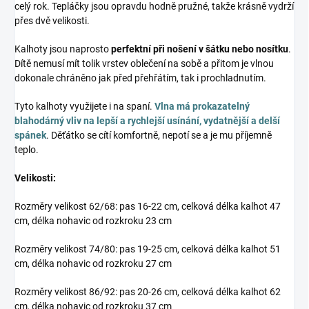
celý rok. Tepláčky jsou opravdu hodně pružné, takže krásně vydrží
přes dvě velikosti.
Kalhoty jsou naprosto
perfektní při nošení v šátku nebo nosítku
.
Dítě nemusí mít tolik vrstev oblečení na sobě a přitom je vlnou
dokonale chráněno jak před přehřátím, tak i prochladnutím.
Tyto kalhoty využijete i na spaní.
Vlna má prokazatelný
blahodárný vliv na lepší a rychlejší usínání, vydatnější a delší
spánek
. Děťátko se cítí komfortně, nepotí se a je mu příjemně
teplo.
Velikosti:
Rozměry velikost 62/68: pas 16-22 cm, celková délka kalhot 47
cm, délka nohavic od rozkroku 23 cm
Rozměry velikost 74/80: pas 19-25 cm, celková délka kalhot 51
cm, délka nohavic od rozkroku 27 cm
Rozměry velikost 86/92: pas 20-26 cm, celková délka kalhot 62
cm, délka nohavic od rozkroku 37 cm