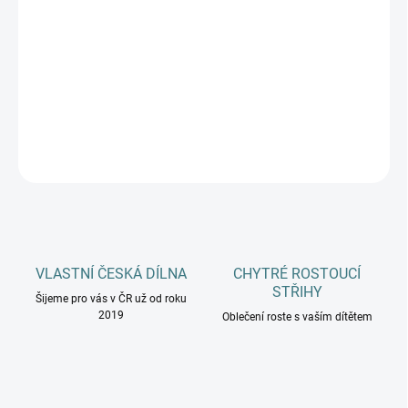
MŮŽEME DORUČIT DO:
ZVOLTE VARIANTU
−
+
Přidat do košíku
DETAILNÍ INFORMACE
ZEPTAT SE
HLÍDAT
VLASTNÍ ČESKÁ DÍLNA
CHYTRÉ ROSTOUCÍ
STŘIHY
Šijeme pro vás v ČR už od roku
2019
Oblečení roste s vaším dítětem