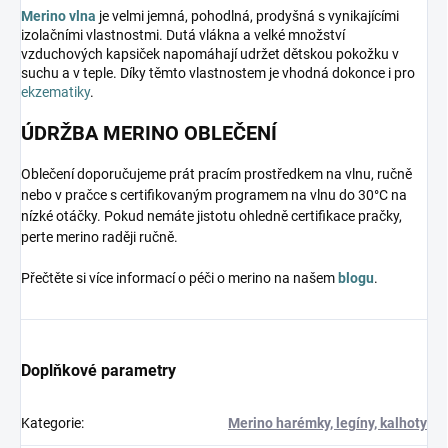
Merino vlna
je velmi jemná, pohodlná, prodyšná s vynikajícími
izolačními vlastnostmi. Dutá vlákna a velké množství
vzduchových kapsiček napomáhají udržet dětskou pokožku v
suchu a v teple. Díky těmto vlastnostem je vhodná dokonce i pro
ekzematiky
.
ÚDRŽBA MERINO OBLEČENÍ
Oblečení doporučujeme prát pracím prostředkem na vlnu, ručně
nebo v pračce s certifikovaným programem na vlnu do 30°C na
nízké otáčky. Pokud nemáte jistotu ohledně certifikace pračky,
perte merino raději ručně.
Přečtěte si více informací o péči o merino na našem
blogu
.
Doplňkové parametry
Kategorie
:
Merino harémky, legíny, kalhoty