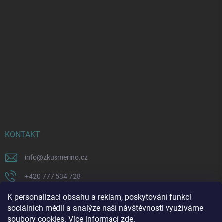
KONTAKT
info
@
zkusmerino.cz
+420 777 534 728
https://www.facebook.com/zkusmerino/
K personalizaci obsahu a reklam, poskytování funkcí
sociálních médií a analýze naší návštěvnosti využíváme
zkusmerino.cz
soubory cookies. Více informací
zde
.