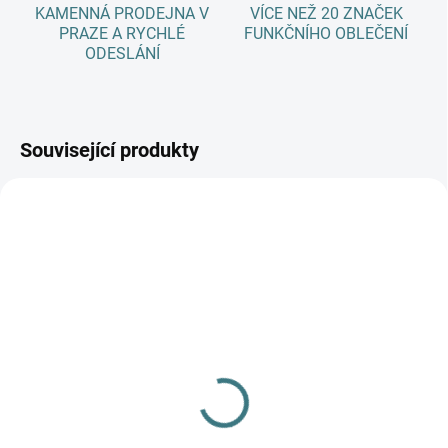
KAMENNÁ PRODEJNA V
VÍCE NEŽ 20 ZNAČEK
PRAZE A RYCHLÉ
FUNKČNÍHO OBLEČENÍ
ODESLÁNÍ
Související produkty
AKCE
SKLADEM
SKLADEM
(3 KS)
(>5 KS)
Merino/hedvábí čepice
SONETT Tekuté mýdlo
Engel - šedá
na skvrny 300 ml