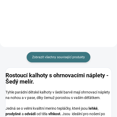
363 Kč
139 Kč
od
Detail
Do košíku
Zobrazit všechny související produkty
Rostoucí kalhoty s ohrnovacími náplety -
Šedý melír.
Tyhle parádní dětské kalhoty v šedé barvě mají ohrnovací náplety
na nohou a v pase, díky čemuž porostou s vaším děťátkem.
Jedná se o velmi kvalitní merino tepláčky, které jsou
lehké
,
prodyšné
a
odvádí
od těla
vlhkost.
Jsou ideální pro nošení po