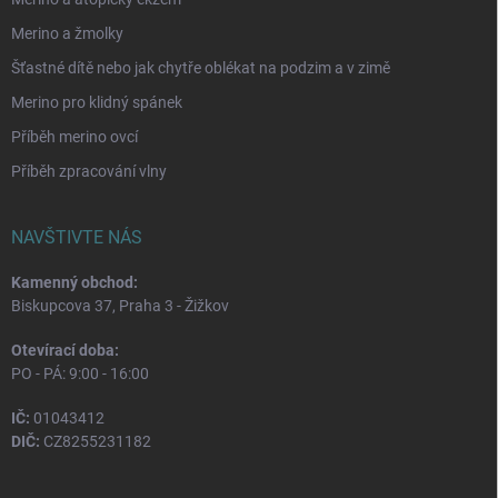
Merino a žmolky
Šťastné dítě nebo jak chytře oblékat na podzim a v zimě
Merino pro klidný spánek
Příběh merino ovcí
Příběh zpracování vlny
NAVŠTIVTE NÁS
Kamenný obchod:
Biskupcova 37, Praha 3 - Žižkov
Otevírací doba:
PO - PÁ: 9:00 - 16:00
IČ:
01043412
DIČ:
CZ8255231182