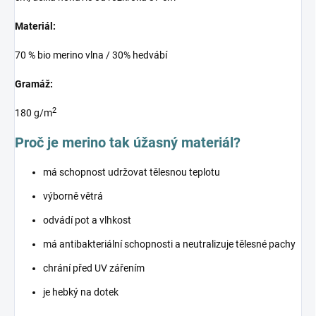
Materiál:
70 % bio merino vlna / 30% hedvábí
Gramáž:
2
180 g/m
Proč je merino tak úžasný materiál?
má schopnost udržovat tělesnou teplotu
výborně větrá
odvádí pot a vlhkost
má antibakteriální schopnosti a neutralizuje tělesné pachy
chrání před UV zářením
je hebký na dotek