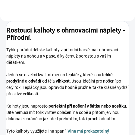
Rostoucí kalhoty s ohrnovacími náplety -
Přírodní.
Tyhle parádní dětské kalhoty v přírodní barvě mají ohrnovací
náplety na nohou a v pase, díky čemuž porostou s vaším
děťátkem.
Jedná se o velmi kvalitní merino tepláčky, které jsou
lehké
,
prodyšné
a
odvádí
od těla
vlhkost.
Jsou ideální pro nošení po
celý rok. Tepláčky jsou opravdu hodně pružné, takže krásně vydrží
přes dvě velikosti.
Kalhoty jsou naprosto
perfektní při nošení v šátku nebo nosítku
.
Dítě nemusí mít tolik vrstev oblečení na sobě a přitom je vlnou
dokonale chráněno jak před přehřátím, tak i prochladnutím.
Tyto kalhoty využijete i na spaní.
Vlna má prokazatelný