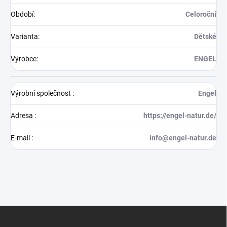
Období
:
Celoroční
Varianta
:
Dětské
Výrobce
:
ENGEL
Výrobní společnost
:
Engel
Adresa
:
https://engel-natur.de/
E-mail
:
info@engel-natur.de
Z
á