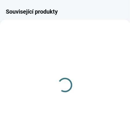
Související produkty
AKCE
SKLADEM
SKLADEM
(1 KS)
(>5 KS)
Merino/hedvábí spací
SONETT Olivový prací
overal Engel - přírodní
gel na vlnu a hedvábí
120 ml
1 098 Kč
od
47 Kč
Detail
Do košíku