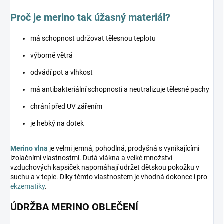
Proč je merino tak úžasný materiál?
má schopnost udržovat tělesnou teplotu
výborně větrá
odvádí pot a vlhkost
má antibakteriální schopnosti a neutralizuje tělesné pachy
chrání před UV zářením
je hebký na dotek
Merino vlna
je velmi jemná, pohodlná, prodyšná s vynikajícími
izolačními vlastnostmi. Dutá vlákna a velké množství
vzduchových kapsiček napomáhají udržet dětskou pokožku v
suchu a v teple. Díky těmto vlastnostem je vhodná dokonce i pro
ekzematiky
.
ÚDRŽBA MERINO OBLEČENÍ