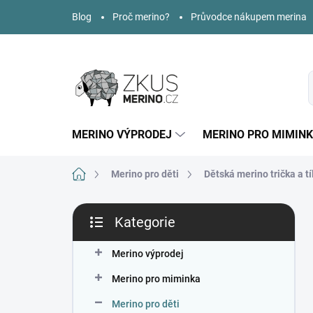
Přejít
Blog
Proč merino?
Průvodce nákupem merina
na
obsah
MERINO VÝPRODEJ
MERINO PRO MIMIN
Domů
Merino pro děti
Dětská merino trička a tí
P
Kategorie
o
Přeskočit
s
kategorie
t
Merino výprodej
r
Merino pro miminka
a
n
Merino pro děti