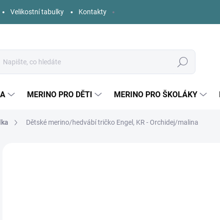
Velikostní tabulky
Kontakty
Hledat
KA
MERINO PRO DĚTI
MERINO PRO ŠKOLÁKY
lka
Dětské merino/hedvábí tričko Engel, KR - Orchidej/malina
Neohodnoceno
Podrobnosti hodnocení
ZNAČKA:
ENGEL
o
Měr
ZVO
cena
DĚT