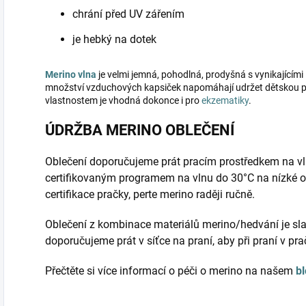
chrání před UV zářením
je hebký na dotek
Merino vlna
je velmi jemná, pohodlná, prodyšná s vynikajícími 
množství vzduchových kapsiček napomáhají udržet dětskou po
vlastnostem je vhodná dokonce i pro
ekzematiky
.
ÚDRŽBA MERINO OBLEČENÍ
Oblečení doporučujeme prát pracím prostředkem na vl
certifikovaným programem na vlnu do 30°C na nízké o
certifikace pračky, perte merino raději ručně.
Oblečení z kombinace materiálů merino/hedvání je sla
doporučujeme prát v síťce na praní, aby při praní v pr
Přečtěte si více informací o péči o merino na našem
b