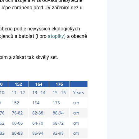
bí ochlazuje a vlna odvádí přebytečné
lo lépe chráněno před UV zářením než u
ráběna podle nejvyšších ekologických
ojenců a batolat (i pro
atopiky)
a obecně
ím a získat tak skvělý set.