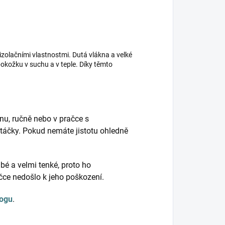
izolačními vlastnostmi. Dutá vlákna a velké
kožku v suchu a v teple. Díky těmto
nu, ručně nebo v pračce s
táčky. Pokud nemáte jistotu ohledně
bé a velmi tenké, proto ho
ačce nedošlo k jeho poškození.
logu
.