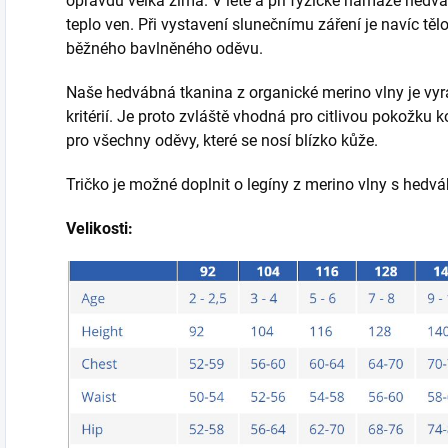
opravdu velká zima. V létě a při fyzické námaze hedvá
teplo ven. Při vystavení slunečnímu záření je navíc tě
běžného bavlněného oděvu.
Naše hedvábná tkanina z organické merino vlny je vy
kritérií. Je proto zvláště vhodná pro citlivou pokožku k
pro všechny oděvy, které se nosí blízko kůže.
Tričko je možné doplnit o legíny z merino vlny s hedváb
Velikosti: