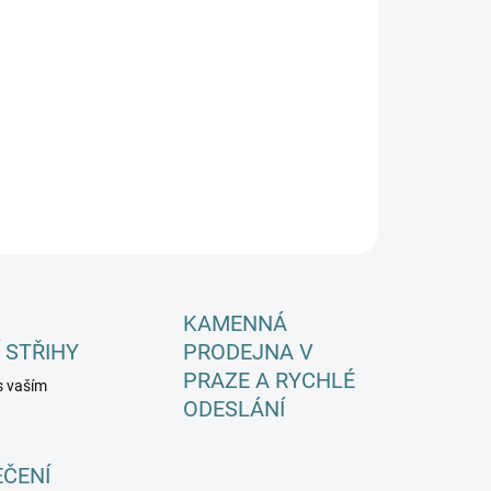
EME DORUČIT DO:
ZVOLTE VARIANTU
−
+
Přidat do košíku
ILNÍ INFORMACE
ZEPTAT SE
HLÍDAT
KAMENNÁ
 STŘIHY
PRODEJNA V
PRAZE A RYCHLÉ
s vaším
ODESLÁNÍ
EČENÍ