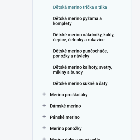
n
Dětská merino trička a tílka
í
p
Dětská merino pyžama a
a
komplety
n
Dětské merino nákrčníky, kukly,
e
čepice, čelenky a rukavice
l
Dětské merino punčocháče,
ponožky a návleky
Dětské merino kalhoty, svetry,
mikiny a bundy
Dětské merino sukně a šaty
Merino pro školáky
Dámské merino
Pánské merino
Merino ponožky
Merino deky a spací pytle