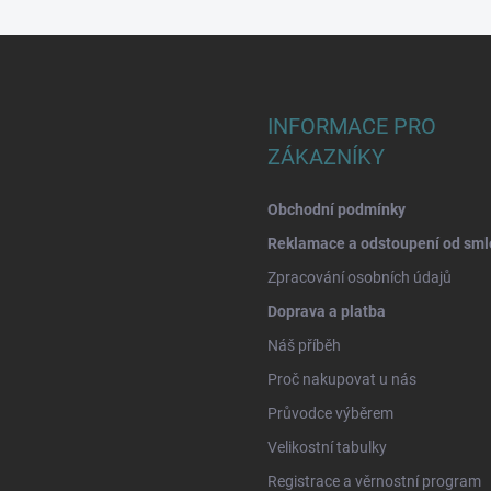
INFORMACE PRO
ZÁKAZNÍKY
Obchodní podmínky
Reklamace a odstoupení od sml
Zpracování osobních údajů
Doprava a platba
Náš příběh
Proč nakupovat u nás
Průvodce výběrem
Velikostní tabulky
Registrace a věrnostní program