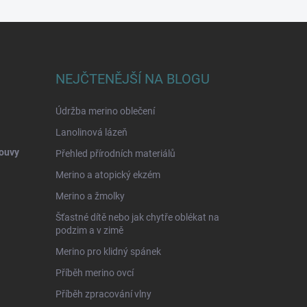
NEJČTENĚJŠÍ NA BLOGU
Údržba merino oblečení
Lanolinová lázeň
ouvy
Přehled přírodních materiálů
Merino a atopický ekzém
Merino a žmolky
Šťastné dítě nebo jak chytře oblékat na
podzim a v zimě
Merino pro klidný spánek
Příběh merino ovcí
Příběh zpracování vlny