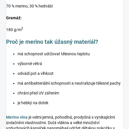
70 % merino, 30 % hedvábí
Gramáž:
2
180 g/m
Proč je merino tak úžasný materiál?
má schopnost udržovat tělesnou teplotu
výborně větrá
odvádí pot a vlhkost
má antibakteriální schopnosti a neutralizuje tělesné pachy
chrání před UV zářením
je hebký na dotek
Merino vlna
je velmi jemná, pohodlná, prodyšná s vynikajícími
izolačními vlastnostmi. Dutá vlákna a velké množství
vzduchových kapsiček napomáhají udržet dětskou pokožku v