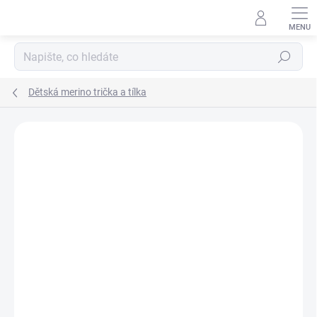
Přejít
na
obsah
Hledat
Dětská merino trička a tílka
Podrobnosti hodnocení
Neohodnoceno
ZNAČKA:
ENGEL