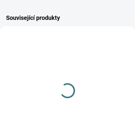
Související produkty
SKLADEM
(1 KS)
Merino fleece kalhoty
Engel - Šafrán
779 Kč
od
Detail