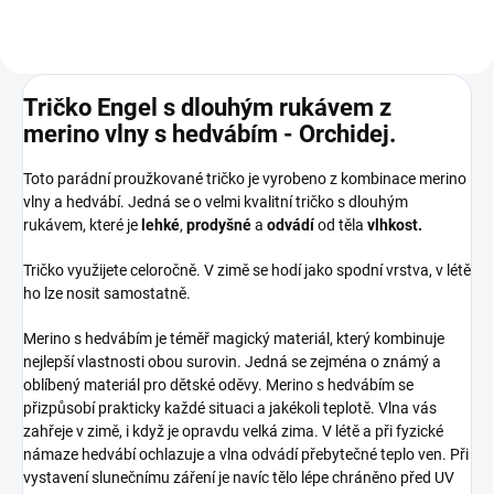
Tričko Engel s dlouhým rukávem z
merino vlny s hedvábím - Orchidej.
Toto parádní proužkované tričko je vyrobeno z kombinace merino
vlny a hedvábí. Jedná se o velmi kvalitní tričko s dlouhým
rukávem, které je
lehké
,
prodyšné
a
odvádí
od těla
vlhkost.
Tričko využijete celoročně. V zimě se hodí jako spodní vrstva, v létě
ho lze nosit samostatně.
Merino s hedvábím je téměř magický materiál, který kombinuje
nejlepší vlastnosti obou surovin. Jedná se zejména o známý a
oblíbený materiál pro dětské oděvy. Merino s hedvábím se
přizpůsobí prakticky každé situaci a jakékoli teplotě. Vlna vás
zahřeje v zimě, i když je opravdu velká zima. V létě a při fyzické
námaze hedvábí ochlazuje a vlna odvádí přebytečné teplo ven. Při
vystavení slunečnímu záření je navíc tělo lépe chráněno před UV