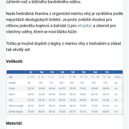
zářením než u běžného bavlněného oděvu.
Naše hedvábná tkanina z organické merino vlny je vyráběna podle
nejvyšších ekologických kritérií. Je proto zvláště vhodná pro
citlivou pokožku kojenců a batolat (i pro
atopiky)
a obecně pro
všechny oděvy, které se nosí blízko kůže.
Tričko je možné doplnit o legíny z merino vlny s hedvábím a získat
tak skvělý set.
Velikosti:
Materiál: