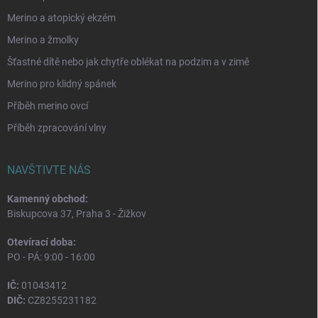
Merino a atopický ekzém
Merino a žmolky
Šťastné dítě nebo jak chytře oblékat na podzim a v zimě
Merino pro klidný spánek
Příběh merino ovcí
Příběh zpracování vlny
NAVŠTIVTE NÁS
Kamenný obchod:
Biskupcova 37, Praha 3 - Žižkov
Otevírací doba:
PO - PÁ: 9:00 - 16:00
IČ:
01043412
DIČ:
CZ8255231182