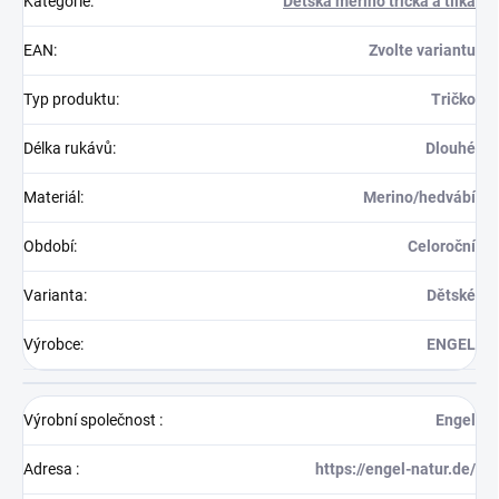
Kategorie
:
Dětská merino trička a tílka
EAN
:
Zvolte variantu
Typ produktu
:
Tričko
Délka rukávů
:
Dlouhé
Materiál
:
Merino/hedvábí
Období
:
Celoroční
Varianta
:
Dětské
Výrobce
:
ENGEL
Výrobní společnost
:
Engel
Adresa
:
https://engel-natur.de/