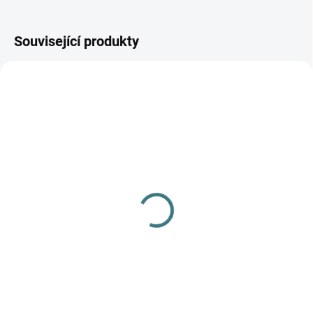
Související produkty
SKLADEM
(1 KS)
Merino fleece kalhoty
Engel - Šafrán
779 Kč
od
Detail