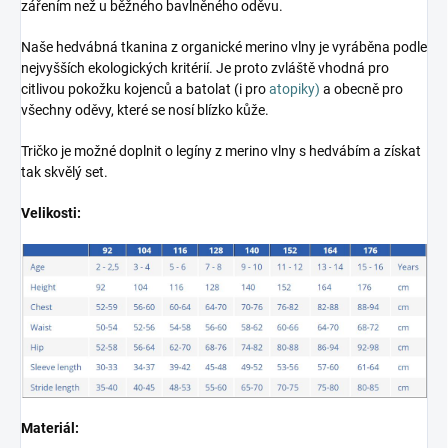
zářením než u běžného bavlněného oděvu.
Naše hedvábná tkanina z organické merino vlny je vyráběna podle
nejvyšších ekologických kritérií. Je proto zvláště vhodná pro
citlivou pokožku kojenců a batolat (i pro
atopiky)
a obecně pro
všechny oděvy, které se nosí blízko kůže.
Tričko je možné doplnit o legíny z merino vlny s hedvábím a získat
tak skvělý set.
Velikosti:
Materiál: