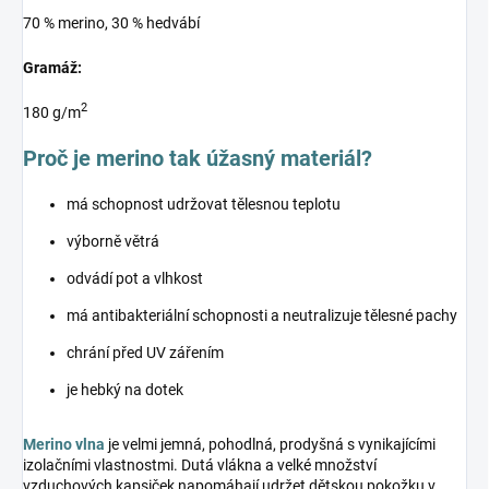
70 % merino, 30 % hedvábí
Gramáž:
2
180 g/m
Proč je merino tak úžasný materiál?
má schopnost udržovat tělesnou teplotu
výborně větrá
odvádí pot a vlhkost
má antibakteriální schopnosti a neutralizuje tělesné pachy
chrání před UV zářením
je hebký na dotek
Merino vlna
je velmi jemná, pohodlná, prodyšná s vynikajícími
izolačními vlastnostmi. Dutá vlákna a velké množství
vzduchových kapsiček napomáhají udržet dětskou pokožku v