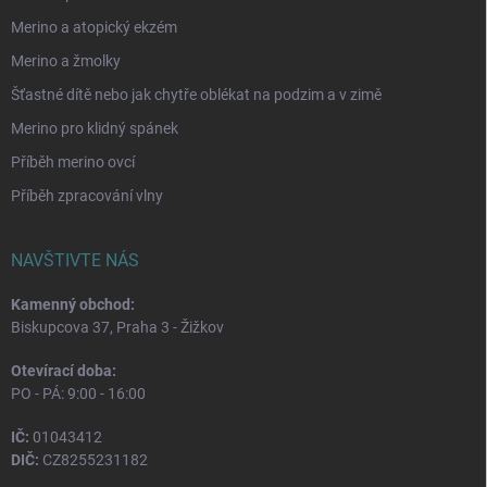
Merino a atopický ekzém
Merino a žmolky
Šťastné dítě nebo jak chytře oblékat na podzim a v zimě
Merino pro klidný spánek
Příběh merino ovcí
Příběh zpracování vlny
NAVŠTIVTE NÁS
Kamenný obchod:
Biskupcova 37, Praha 3 - Žižkov
Otevírací doba:
PO - PÁ: 9:00 - 16:00
IČ:
01043412
DIČ:
CZ8255231182