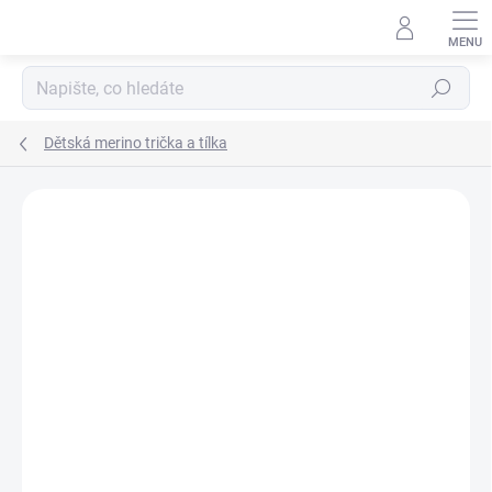
Přejít
na
obsah
Hledat
Dětská merino trička a tílka
Podrobnosti hodnocení
Neohodnoceno
ZNAČKA:
ENGEL