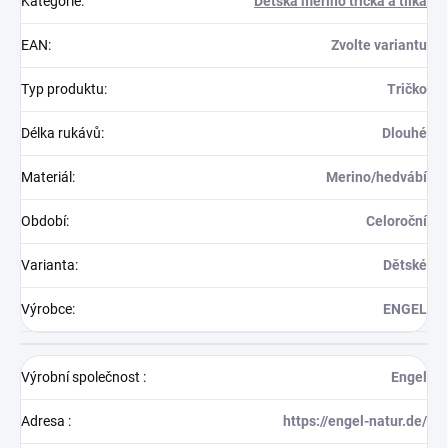
Kategorie
:
Dětská merino trička a tílka
EAN
:
Zvolte variantu
Typ produktu
:
Tričko
Délka rukávů
:
Dlouhé
Materiál
:
Merino/hedvábí
Období
:
Celoroční
Varianta
:
Dětské
Výrobce
:
ENGEL
Výrobní společnost
:
Engel
Adresa
:
https://engel-natur.de/