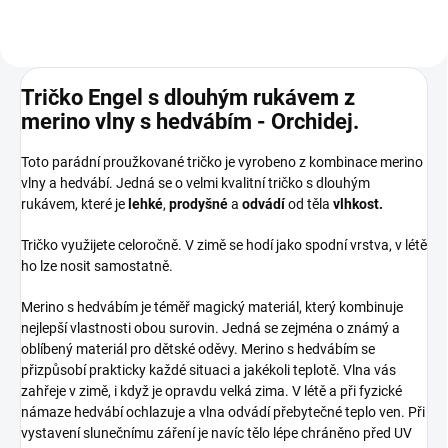
Tričko Engel s dlouhým rukávem z
merino vlny s hedvábím - Orchidej.
Toto parádní proužkované tričko je vyrobeno z kombinace merino
vlny a hedvábí. Jedná se o velmi kvalitní tričko s dlouhým
rukávem, které je
lehké
,
prodyšné
a
odvádí
od těla
vlhkost.
Tričko využijete celoročně. V zimě se hodí jako spodní vrstva, v létě
ho lze nosit samostatně.
Merino s hedvábím je téměř magický materiál, který kombinuje
nejlepší vlastnosti obou surovin. Jedná se zejména o známý a
oblíbený materiál pro dětské oděvy. Merino s hedvábím se
přizpůsobí prakticky každé situaci a jakékoli teplotě. Vlna vás
zahřeje v zimě, i když je opravdu velká zima. V létě a při fyzické
námaze hedvábí ochlazuje a vlna odvádí přebytečné teplo ven. Při
vystavení slunečnímu záření je navíc tělo lépe chráněno před UV