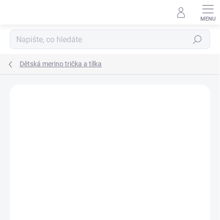
Přejít
na
obsah
Hledat
Dětská merino trička a tílka
Podrobnosti hodnocení
16 hodnocení
ZNAČKA:
ENGEL