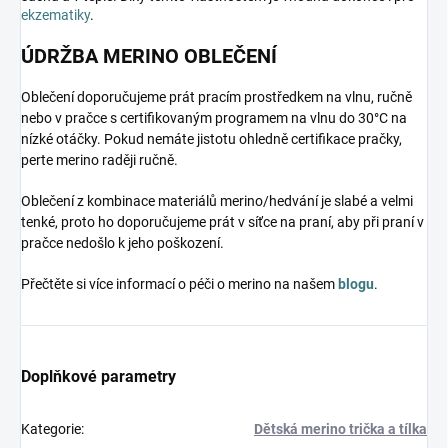
ekzematiky
.
ÚDRŽBA MERINO OBLEČENÍ
Oblečení doporučujeme prát pracím prostředkem na vlnu, ručně
nebo v pračce s certifikovaným programem na vlnu do 30°C na
nízké otáčky. Pokud nemáte jistotu ohledně certifikace pračky,
perte merino raději ručně.
Oblečení z kombinace materiálů merino/hedvání je slabé a velmi
tenké, proto ho doporučujeme prát v síťce na praní, aby při praní v
pračce nedošlo k jeho poškození.
Přečtěte si více informací o péči o merino na našem
blogu
.
Doplňkové parametry
Kategorie
:
Dětská merino trička a tílka