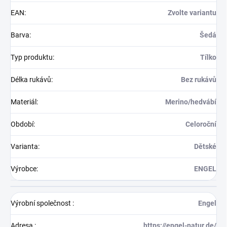
EAN
:
Zvolte variantu
Barva
:
Šedá
Typ produktu
:
Tílko
Délka rukávů
:
Bez rukávů
Materiál
:
Merino/hedvábí
Období
:
Celoroční
Varianta
:
Dětské
Výrobce
:
ENGEL
Výrobní společnost
:
Engel
Adresa
:
https://engel-natur.de/