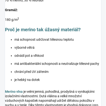
70 % merino, 30 % hedvábí
Gramáž:
2
180 g/m
Proč je merino tak úžasný materiál?
má schopnost udržovat tělesnou teplotu
výborně větrá
odvádí pot a vlhkost
má antibakteriální schopnosti a neutralizuje tělesné pachy
chrání před UV zářením
je hebký na dotek
Merino vlna
je velmi jemná, pohodlná, prodyšná s vynikajícími
izolačními vlastnostmi. Dutá vlákna a velké množství
vzduchových kapsiček napomáhají udržet dětskou pokožku v
suchu a v teple. Díky těmto vlastnostem je vhodná dokonce i pro