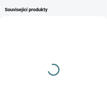
Související produkty
AKCE
SKLADEM
(>5 KS)
SONETT Tekuté mýdlo
na skvrny 300 ml
139 Kč
Do košíku