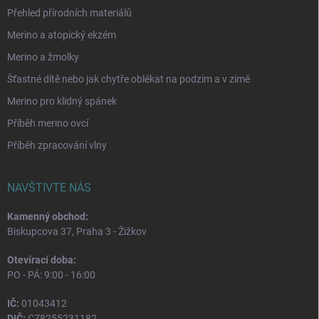
Přehled přírodních materiálů
Merino a atopický ekzém
Merino a žmolky
Šťastné dítě nebo jak chytře oblékat na podzim a v zimě
Merino pro klidný spánek
Příběh merino ovcí
Příběh zpracování vlny
NAVŠTIVTE NÁS
Kamenný obchod:
Biskupcova 37, Praha 3 - Žižkov
Otevírací doba:
PO - PÁ: 9:00 - 16:00
IČ:
01043412
DIČ:
CZ8255231182