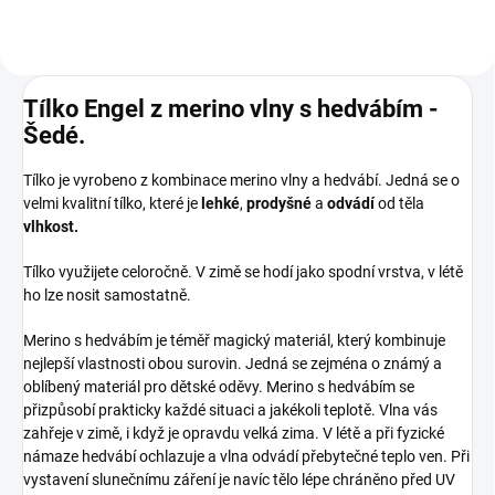
Tílko Engel z merino vlny s hedvábím -
Šedé.
Tílko je vyrobeno z kombinace merino vlny a hedvábí. Jedná se o
velmi kvalitní tílko, které je
lehké
,
prodyšné
a
odvádí
od těla
vlhkost.
Tílko využijete celoročně. V zimě se hodí jako spodní vrstva, v létě
ho lze nosit samostatně.
Merino s hedvábím je téměř magický materiál, který kombinuje
nejlepší vlastnosti obou surovin. Jedná se zejména o známý a
oblíbený materiál pro dětské oděvy. Merino s hedvábím se
přizpůsobí prakticky každé situaci a jakékoli teplotě. Vlna vás
zahřeje v zimě, i když je opravdu velká zima. V létě a při fyzické
námaze hedvábí ochlazuje a vlna odvádí přebytečné teplo ven. Při
vystavení slunečnímu záření je navíc tělo lépe chráněno před UV