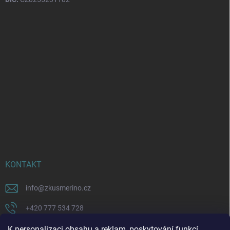
KONTAKT
info
@
zkusmerino.cz
+420 777 534 728
https://www.facebook.com/zkusmerino/
K personalizaci obsahu a reklam, poskytování funkcí