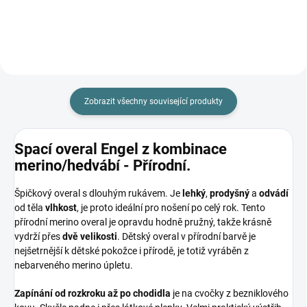
Zobrazit všechny související produkty
Spací overal Engel z kombinace
merino/hedvábí - Přírodní.
Špičkový overal s dlouhým rukávem. Je
lehký
,
prodyšný
a
odvádí
od těla
vlhkost
, je proto ideální pro nošení po celý rok. Tento
přírodní merino overal je opravdu hodně pružný, takže krásně
vydrží přes
dvě velikosti
. Dětský overal v přírodní barvě je
nejšetrnější k dětské pokožce i přírodě, je totiž vyráběn z
nebarveného merino úpletu.
Zapínání od rozkroku až po chodidla
je na cvočky z bezniklového