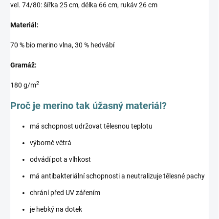
vel. 74/80: šířka 25 cm, délka 66 cm, rukáv 26 cm
Materiál:
70 % bio merino vlna, 30 % hedvábí
Gramáž:
2
180 g/m
Proč je merino tak úžasný materiál?
má schopnost udržovat tělesnou teplotu
výborně větrá
odvádí pot a vlhkost
má antibakteriální schopnosti a neutralizuje tělesné pachy
chrání před UV zářením
je hebký na dotek