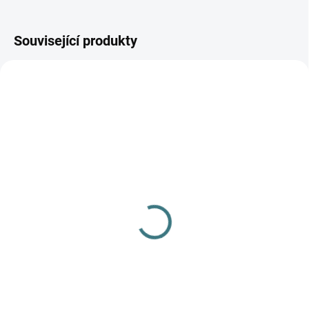
Související produkty
SKLADEM
SKLADEM
(3 KS)
(1 KS)
Barefoot thermo vložky
Merino/hedvábí rostoucí
do bot (25x35m) - 100%
kalhoty Engel - přírodní
MERINO s latexem
682 Kč
od
179 Kč
Detail
Do košíku