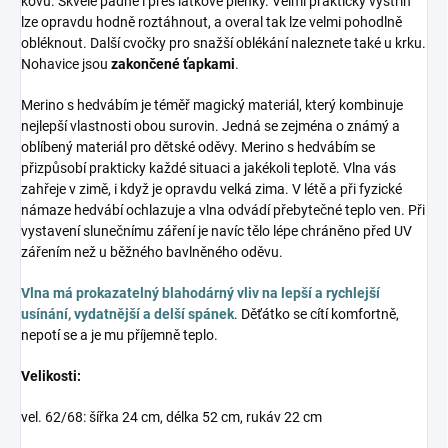
kovu. Skvěle padne i přes látkové plenky. Velmi praktický výstřih
lze opravdu hodně roztáhnout, a overal tak lze velmi pohodlně
obléknout. Další cvočky pro snažší oblékání naleznete také u krku.
Nohavice jsou
zakončené ťapkami
.
Merino s hedvábím je téměř magický materiál, který kombinuje
nejlepší vlastnosti obou surovin. Jedná se zejména o známý a
oblíbený materiál pro dětské oděvy. Merino s hedvábím se
přizpůsobí prakticky každé situaci a jakékoli teplotě. Vlna vás
zahřeje v zimě, i když je opravdu velká zima. V létě a při fyzické
námaze hedvábí ochlazuje a vlna odvádí přebytečné teplo ven. Při
vystavení slunečnímu záření je navíc tělo lépe chráněno před UV
zářením než u běžného bavlněného oděvu.
Vlna má prokazatelný blahodárný vliv na lepší a rychlejší
usínání, vydatnější a delší spánek
. Děťátko se cítí komfortně,
nepotí se a je mu příjemně teplo.
Velikosti:
vel. 62/68: šířka 24 cm, délka 52 cm, rukáv 22 cm