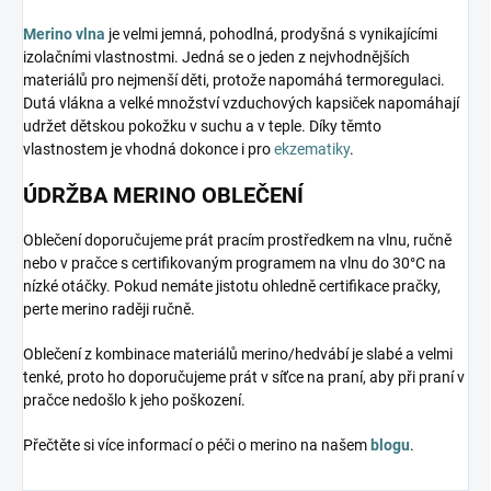
Merino vlna
je velmi jemná, pohodlná, prodyšná s vynikajícími
izolačními vlastnostmi. Jedná se o jeden z nejvhodnějších
materiálů pro nejmenší děti, protože napomáhá termoregulaci.
Dutá vlákna a velké množství vzduchových kapsiček napomáhají
udržet dětskou pokožku v suchu a v teple. Díky těmto
vlastnostem je vhodná dokonce i pro
ekzematiky
.
ÚDRŽBA MERINO OBLEČENÍ
Oblečení doporučujeme prát pracím prostředkem na vlnu, ručně
nebo v pračce s certifikovaným programem na vlnu do 30°C na
nízké otáčky. Pokud nemáte jistotu ohledně certifikace pračky,
perte merino raději ručně.
Oblečení z kombinace materiálů merino/hedvábí je slabé a velmi
tenké, proto ho doporučujeme prát v síťce na praní, aby při praní v
pračce nedošlo k jeho poškození.
Přečtěte si více informací o péči o merino na našem
blogu
.