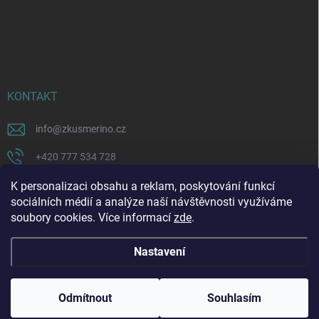
KONTAKT
info
@
zkusmerino.cz
+420 777 534 728
https://www.facebook.com/zkusmerino/
K personalizaci obsahu a reklam, poskytování funkcí
sociálních médií a analýze naší návštěvnosti využíváme
zkusmerino.cz
soubory cookies. Více informací
zde
.
Nastavení
Copyright 2026
ZKUSMERINO
. Všechna práva vyhrazena.
Upravit nastavení
cookies
Odmítnout
Souhlasím
Vytvořil Shoptet