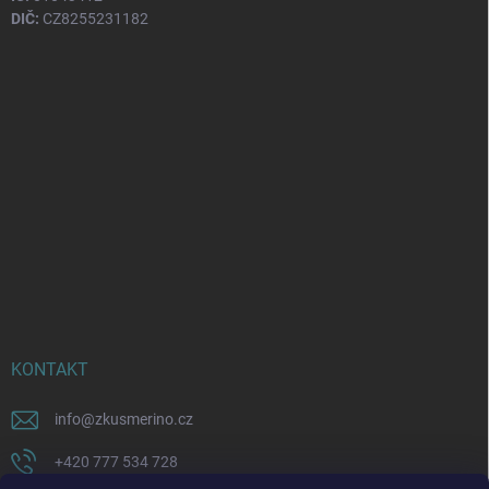
DIČ:
CZ8255231182
KONTAKT
info
@
zkusmerino.cz
+420 777 534 728