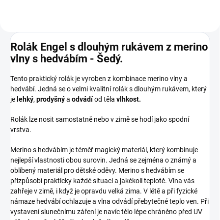
Rolák Engel s dlouhým rukávem z merino
vlny s hedvábím - Šedý.
Tento praktický rolák je vyroben z kombinace merino vlny a
hedvábí. Jedná se o velmi kvalitní rolák s dlouhým rukávem, který
je
lehký
,
prodyšný
a
odvádí
od těla
vlhkost.
Rolák lze nosit samostatně nebo v zimě se hodí jako spodní
vrstva.
Merino s hedvábím je téměř magický materiál, který kombinuje
nejlepší vlastnosti obou surovin. Jedná se zejména o známý a
oblíbený materiál pro dětské oděvy. Merino s hedvábím se
přizpůsobí prakticky každé situaci a jakékoli teplotě. Vlna vás
zahřeje v zimě, i když je opravdu velká zima. V létě a při fyzické
námaze hedvábí ochlazuje a vlna odvádí přebytečné teplo ven. Při
vystavení slunečnímu záření je navíc tělo lépe chráněno před UV