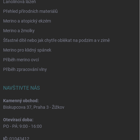
Lanolinová lázeň
Přehled přírodních materiálů
Merino a atopický ekzém
Merino a žmolky
Šťastné dítě nebo jak chytře oblékat na podzim a v zimě
Merino pro klidný spánek
Příběh merino ovcí
Příběh zpracování vlny
NAVŠTIVTE NÁS
Kamenný obchod:
Biskupcova 37, Praha 3 - Žižkov
Otevírací doba:
PO - PÁ: 9:00 - 16:00
IČ:
01043412