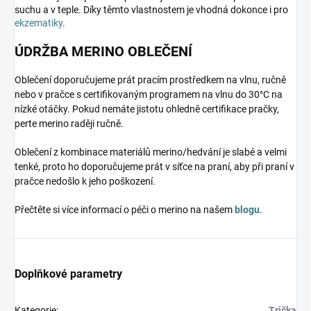
suchu a v teple. Díky těmto vlastnostem je vhodná dokonce i pro
ekzematiky
.
ÚDRŽBA MERINO OBLEČENÍ
Oblečení doporučujeme prát pracím prostředkem na vlnu, ručně
nebo v pračce s certifikovaným programem na vlnu do 30°C na
nízké otáčky. Pokud nemáte jistotu ohledně certifikace pračky,
perte merino raději ručně.
Oblečení z kombinace materiálů merino/hedvání je slabé a velmi
tenké, proto ho doporučujeme prát v síťce na praní, aby při praní v
pračce nedošlo k jeho poškození.
Přečtěte si více informací o péči o merino na našem
blogu
.
Doplňkové parametry
Kategorie
:
Trička