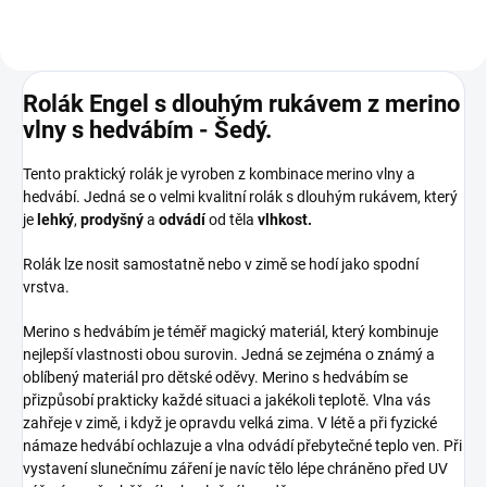
Rolák Engel s dlouhým rukávem z merino
vlny s hedvábím - Šedý.
Tento praktický rolák je vyroben z kombinace merino vlny a
hedvábí. Jedná se o velmi kvalitní rolák s dlouhým rukávem, který
je
lehký
,
prodyšný
a
odvádí
od těla
vlhkost.
Rolák lze nosit samostatně nebo v zimě se hodí jako spodní
vrstva.
Merino s hedvábím je téměř magický materiál, který kombinuje
nejlepší vlastnosti obou surovin. Jedná se zejména o známý a
oblíbený materiál pro dětské oděvy. Merino s hedvábím se
přizpůsobí prakticky každé situaci a jakékoli teplotě. Vlna vás
zahřeje v zimě, i když je opravdu velká zima. V létě a při fyzické
námaze hedvábí ochlazuje a vlna odvádí přebytečné teplo ven. Při
vystavení slunečnímu záření je navíc tělo lépe chráněno před UV