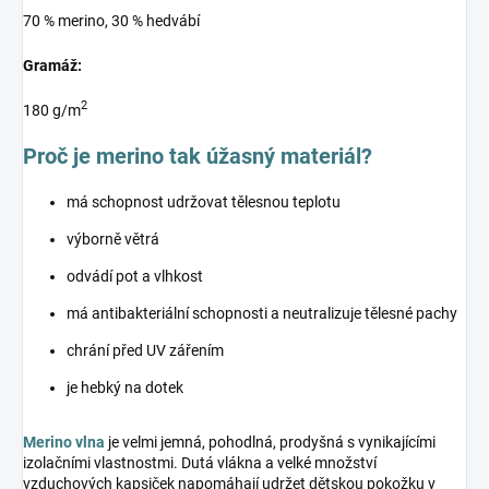
70 % merino, 30 % hedvábí
Gramáž:
2
180 g/m
Proč je merino tak úžasný materiál?
má schopnost udržovat tělesnou teplotu
výborně větrá
odvádí pot a vlhkost
má antibakteriální schopnosti a neutralizuje tělesné pachy
chrání před UV zářením
je hebký na dotek
Merino vlna
je velmi jemná, pohodlná, prodyšná s vynikajícími
izolačními vlastnostmi. Dutá vlákna a velké množství
vzduchových kapsiček napomáhají udržet dětskou pokožku v