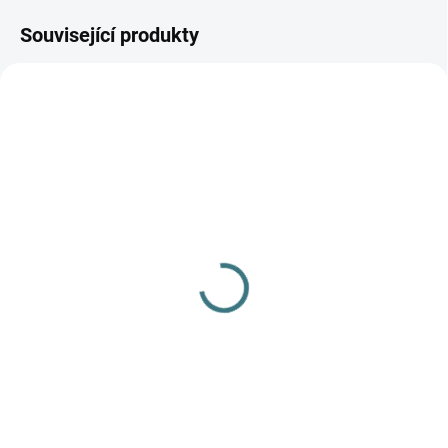
Související produkty
SKLADEM
(>5 KS)
Dětské ZIMNÍ merino
ponožky Surtex - 90%
vlna
179 Kč
Detail