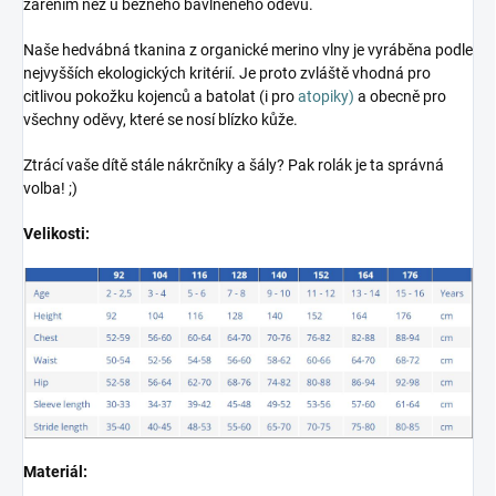
zářením než u běžného bavlněného oděvu.
Naše hedvábná tkanina z organické merino vlny je vyráběna podle
nejvyšších ekologických kritérií. Je proto zvláště vhodná pro
citlivou pokožku kojenců a batolat (i pro
atopiky)
a obecně pro
všechny oděvy, které se nosí blízko kůže.
Ztrácí vaše dítě stále nákrčníky a šály? Pak rolák je ta správná
volba! ;)
Velikosti:
Materiál: