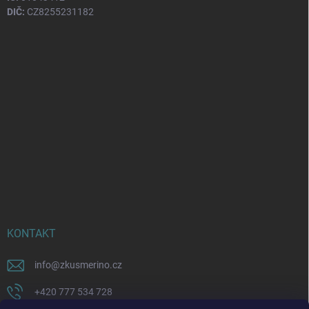
DIČ:
CZ8255231182
KONTAKT
info
@
zkusmerino.cz
+420 777 534 728