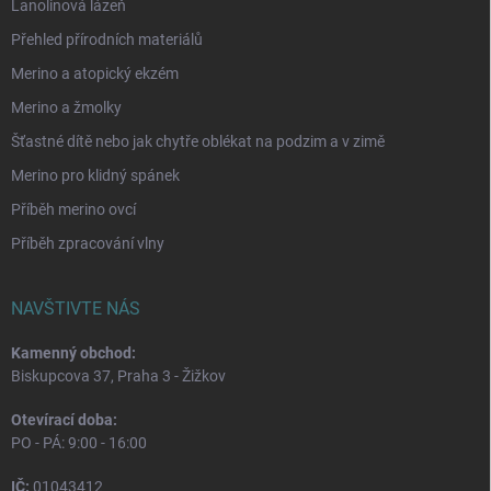
Lanolinová lázeň
Přehled přírodních materiálů
Merino a atopický ekzém
Merino a žmolky
Šťastné dítě nebo jak chytře oblékat na podzim a v zimě
Merino pro klidný spánek
Příběh merino ovcí
Příběh zpracování vlny
NAVŠTIVTE NÁS
Kamenný obchod:
Biskupcova 37, Praha 3 - Žižkov
Otevírací doba:
PO - PÁ: 9:00 - 16:00
IČ:
01043412