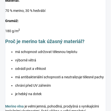
Materiál:
70 % merino, 30 % hedvábí
Gramáž:
2
180 g/m
Proč je merino tak úžasný materiál?
má schopnost udržovat tělesnou teplotu
výborně větrá
odvádí pot a vlhkost
má antibakteriální schopnosti a neutralizuje tělesné pachy
chrání před UV zářením
je hebký na dotek
Merino vlna
je velmi jemná, pohodlná, prodyšná s vynikajícími
izolačními vlastnostmi. Dutá vlákna a velké množství