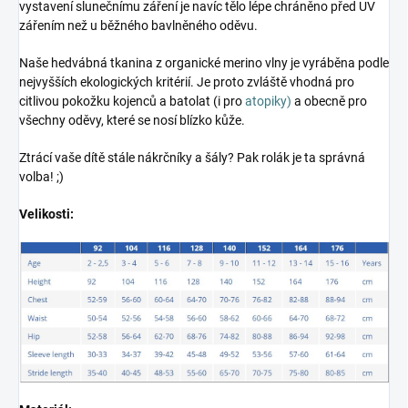
vystavení slunečnímu záření je navíc tělo lépe chráněno před UV
zářením než u běžného bavlněného oděvu.
Naše hedvábná tkanina z organické merino vlny je vyráběna podle
nejvyšších ekologických kritérií. Je proto zvláště vhodná pro
citlivou pokožku kojenců a batolat (i pro
atopiky)
a obecně pro
všechny oděvy, které se nosí blízko kůže.
Ztrácí vaše dítě stále nákrčníky a šály? Pak rolák je ta správná
volba! ;)
Velikosti: