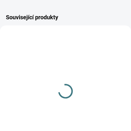
Související produkty
SKLADEM
(>5 KS)
Dětské ZIMNÍ merino
ponožky Surtex - 90%
vlna
179 Kč
Detail