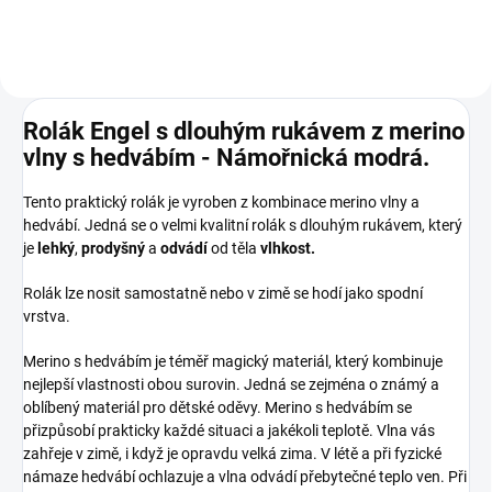
Rolák Engel s dlouhým rukávem z merino
vlny s hedvábím - Námořnická modrá.
Tento praktický rolák je vyroben z kombinace merino vlny a
hedvábí. Jedná se o velmi kvalitní rolák s dlouhým rukávem, který
je
lehký
,
prodyšný
a
odvádí
od těla
vlhkost.
Rolák lze nosit samostatně nebo v zimě se hodí jako spodní
vrstva.
Merino s hedvábím je téměř magický materiál, který kombinuje
nejlepší vlastnosti obou surovin. Jedná se zejména o známý a
oblíbený materiál pro dětské oděvy. Merino s hedvábím se
přizpůsobí prakticky každé situaci a jakékoli teplotě. Vlna vás
zahřeje v zimě, i když je opravdu velká zima. V létě a při fyzické
námaze hedvábí ochlazuje a vlna odvádí přebytečné teplo ven. Při