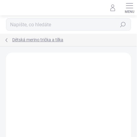
Přejít
na
obsah
Hledat
Dětská merino trička a tílka
Podrobnosti hodnocení
Neohodnoceno
ZNAČKA:
ENGEL