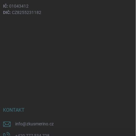
IČ:
01043412
DIČ:
CZ8255231182
KONTAKT
info
@
zkusmerino.cz
+420 777 534 728