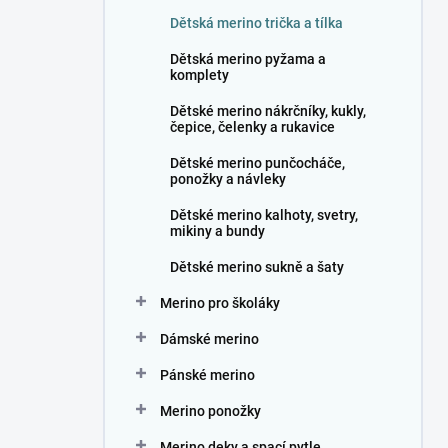
n
Dětská merino trička a tílka
í
p
Dětská merino pyžama a
a
komplety
n
Dětské merino nákrčníky, kukly,
e
čepice, čelenky a rukavice
l
Dětské merino punčocháče,
ponožky a návleky
Dětské merino kalhoty, svetry,
mikiny a bundy
Dětské merino sukně a šaty
Merino pro školáky
Dámské merino
Pánské merino
Merino ponožky
Merino deky a spací pytle