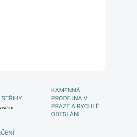
EME DORUČIT DO:
ZVOLTE VARIANTU
−
+
Přidat do košíku
ILNÍ INFORMACE
ZEPTAT SE
HLÍDAT
KAMENNÁ
 STŘIHY
PRODEJNA V
PRAZE A RYCHLÉ
s vaším
ODESLÁNÍ
EČENÍ