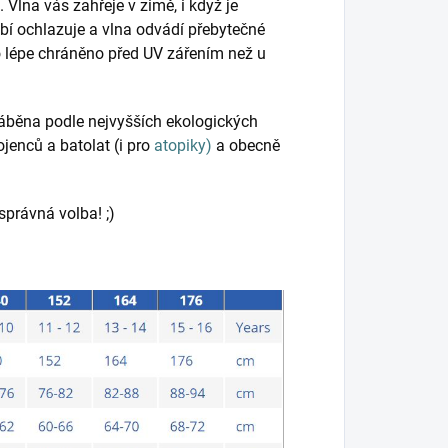
. Vlna vás zahřeje v zimě, i když je
bí ochlazuje a vlna odvádí přebytečné
lo lépe chráněno před UV zářením než u
ráběna podle nejvyšších ekologických
ojenců a batolat (i pro
atopiky)
a obecně
 správná volba! ;)