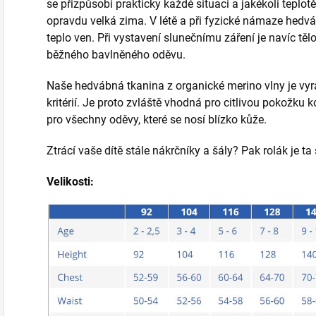
se přizpůsobí prakticky každé situaci a jakékoli teplotě
opravdu velká zima. V létě a při fyzické námaze hedvá
teplo ven. Při vystavení slunečnímu záření je navíc tě
běžného bavlněného oděvu.
Naše hedvábná tkanina z organické merino vlny je vy
kritérií. Je proto zvláště vhodná pro citlivou pokožku k
pro všechny oděvy, které se nosí blízko kůže.
Ztrácí vaše dítě stále nákrčníky a šály? Pak rolák je ta
Velikosti: