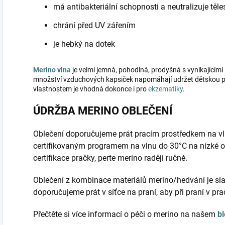
má antibakteriální schopnosti a neutralizuje těl
chrání před UV zářením
je hebký na dotek
Merino vlna
je velmi jemná, pohodlná, prodyšná s vynikajícími 
množství vzduchových kapsiček napomáhají udržet dětskou po
vlastnostem je vhodná dokonce i pro
ekzematiky
.
ÚDRŽBA MERINO OBLEČENÍ
Oblečení doporučujeme prát pracím prostředkem na vl
certifikovaným programem na vlnu do 30°C na nízké o
certifikace pračky, perte merino raději ručně.
Oblečení z kombinace materiálů merino/hedvání je sla
doporučujeme prát v síťce na praní, aby při praní v pr
Přečtěte si více informací o péči o merino na našem
b