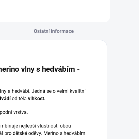
Ostatní informace
erino vlny s hedvábím -
lny a hedvábí. Jedná se o velmi kvalitní
dvádí
od těla
vlhkost.
podní vrstva.
mbinuje nejlepší vlastnosti obou
ál pro dětské oděvy. Merino s hedvábím