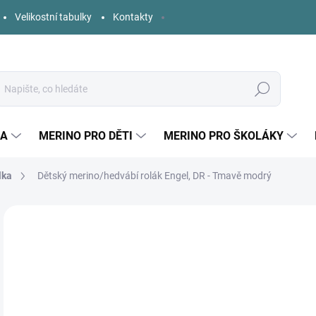
Velikostní tabulky
Kontakty
Hledat
KA
MERINO PRO DĚTI
MERINO PRO ŠKOLÁKY
lka
Dětský merino/hedvábí rolák Engel, DR - Tmavě modrý
Neohodnoceno
Podrobnosti hodnocení
ZNAČKA:
ENGEL
o
Měr
ZVO
cena
DĚT