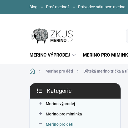
Přejít
Blog
Proč merino?
Průvodce nákupem merina
na
obsah
MERINO VÝPRODEJ
MERINO PRO MIMIN
Domů
Merino pro děti
Dětská merino trička a tí
P
Kategorie
o
Přeskočit
s
kategorie
t
Merino výprodej
r
Merino pro miminka
a
n
Merino pro děti