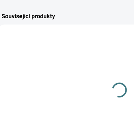
Související produkty
SKLADEM
(>5 KS)
Dětské ZIMNÍ
merino
ponožky
Surtex - 90%
179 Kč
vlna
Detail