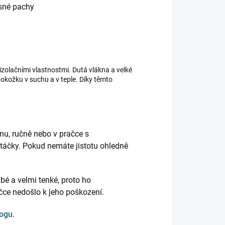
esné pachy
izolačními vlastnostmi. Dutá vlákna a velké
kožku v suchu a v teple. Díky těmto
nu, ručně nebo v pračce s
táčky. Pokud nemáte jistotu ohledně
bé a velmi tenké, proto ho
ačce nedošlo k jeho poškození.
logu
.