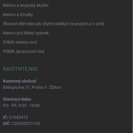
Merino a atopický ekzém
Merino a žmolky
Šťastné dítě nebo jak chytře oblékat na podzim a v zimě
Merino pro klidný spánek
Příběh merino ovcí
Příběh zpracování vlny
NAVŠTIVTE NÁS
Kamenný obchod:
Biskupcova 37, Praha 3 - Žižkov
Otevírací doba:
PO - PÁ: 9:00 - 16:00
IČ:
01043412
DIČ:
CZ8255231182