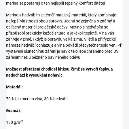
merina se postarají o ten nejlepší tepelný komfort dítěte!
Merino s hedvábím je téměř magický materiál, který kombinuje
nejlepší vlastnosti obou surovin. Jedná se zejména o známý a
oblíbený materiál pro dětské oděvy. Merino s hedvábím se
přizpůsobí prakticky každé situaci a jakékoli teplotě. Vlna vás
zahřeje v zimě, i když je opravdu velká zima. V létě a při fyzické
námaze hedvábí ochlazuje a vlna odvádí přebytečné teplo ven. Při
vystavení slunečnímu záření je navíc tělo lépe chráněno před UV
zářením než u běžného bavlněného oděvu.
Možnost přetažení chodidel látkou, čímž se vytvoří ťapky, a
nedochází k vysoukání nohavic.
Materiál:
70 % bio merino vlna, 30 % hedvábí
Gramáž:
2
180 g/m