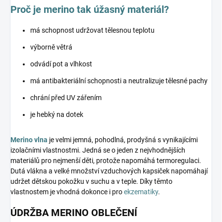
Proč je merino tak úžasný materiál?
má schopnost udržovat tělesnou teplotu
výborně větrá
odvádí pot a vlhkost
má antibakteriální schopnosti a neutralizuje tělesné pachy
chrání před UV zářením
je hebký na dotek
Merino vlna
je velmi jemná, pohodlná, prodyšná s vynikajícími
izolačními vlastnostmi. Jedná se o jeden z nejvhodnějších
materiálů pro nejmenší děti, protože napomáhá termoregulaci.
Dutá vlákna a velké množství vzduchových kapsiček napomáhají
udržet dětskou pokožku v suchu a v teple. Díky těmto
vlastnostem je vhodná dokonce i pro
ekzematiky
.
ÚDRŽBA MERINO OBLEČENÍ