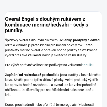
Overal Engel s dlouhým rukávem z
kombinace merino/hedvábí - šedý s
puntíky.
Špičkový overal s dlouhým rukávem. Je
lehký
,
prodyšný
a
odvádí
od těla
vlhkost
, je proto ideální pro nošení po celý rok. Tento
puntíkatý merino overal je opravdu hodně pružný, takže krásně
vydrží přes
dvě velikosti
, navíc je skutečně velmi slušivý.
Pro výběr správné velikosti se podívejte na velikostní
tabulku
.
Zapínání od rozkroku až po chodidla
je na cvočky z bezniklového
kovu. Skvěle padne i přes látkové plenky. Velmi praktický výstřih
lze opravdu hodně roztáhnout, a overal tak lze velmi pohodlně
obléknout. Další cvočky pro snažší oblékání naleznete také u
krku.
Konec prochladnutí nebo přehřátí, termoregulační vlastnosti