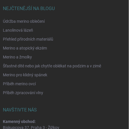
NEJČTENĚJŠÍ NA BLOGU
Údržba merino oblečení
Lanolinová lázeň
Přehled přírodních materiálů
Merino a atopický ekzém
Merino a žmolky
Šťastné dítě nebo jak chytře oblékat na podzim a v zimě
Merino pro klidný spánek
Příběh merino ovcí
Příběh zpracování vlny
NAVŠTIVTE NÁS
Kamenný obchod:
Biskupcova 37, Praha 3 - Žižkov