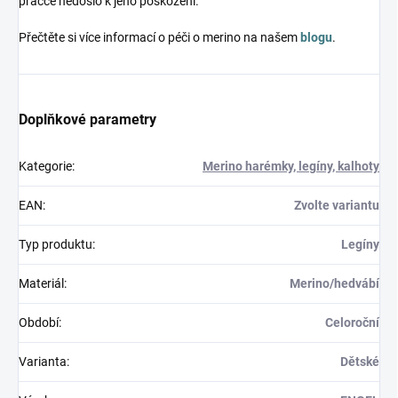
pračce nedošlo k jeho poškození.
Přečtěte si více informací o péči o merino na našem
blogu
.
Doplňkové parametry
Kategorie
:
Merino harémky, legíny, kalhoty
EAN
:
Zvolte variantu
Typ produktu
:
Legíny
Materiál
:
Merino/hedvábí
Období
:
Celoroční
Varianta
:
Dětské