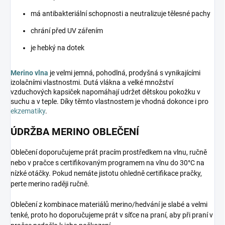
má antibakteriální schopnosti a neutralizuje tělesné pachy
chrání před UV zářením
je hebký na dotek
Merino vlna
je velmi jemná, pohodlná, prodyšná s vynikajícími
izolačními vlastnostmi. Dutá vlákna a velké množství
vzduchových kapsiček napomáhají udržet dětskou pokožku v
suchu a v teple. Díky těmto vlastnostem je vhodná dokonce i pro
ekzematiky
.
ÚDRŽBA MERINO OBLEČENÍ
Oblečení doporučujeme prát pracím prostředkem na vlnu, ručně
nebo v pračce s certifikovaným programem na vlnu do 30°C na
nízké otáčky. Pokud nemáte jistotu ohledně certifikace pračky,
perte merino raději ručně.
Oblečení z kombinace materiálů merino/hedvání je slabé a velmi
tenké, proto ho doporučujeme prát v síťce na praní, aby při praní v