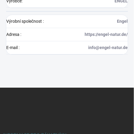
Výrobce
:
ENGEL
Výrobní společnost
:
Engel
Adresa
:
https://engel-natur.de/
E-mail
:
info@engel-natur.de
Z
á
p
a
t
í