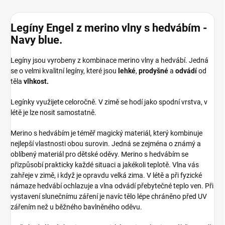
Legíny Engel z merino vlny s hedvábím -
Navy blue.
Legíny jsou vyrobeny z kombinace merino vlny a hedvábí. Jedná
se o velmi kvalitní legíny, které jsou
lehké
,
prodyšné
a
odvádí
od
těla
vlhkost.
Legínky využijete celoročně. V zimě se hodí jako spodní vrstva, v
létě je lze nosit samostatně.
Merino s hedvábím je téměř magický materiál, který kombinuje
nejlepší vlastnosti obou surovin. Jedná se zejména o známý a
oblíbený materiál pro dětské oděvy. Merino s hedvábím se
přizpůsobí prakticky každé situaci a jakékoli teplotě. Vlna vás
zahřeje v zimě, i když je opravdu velká zima. V létě a při fyzické
námaze hedvábí ochlazuje a vlna odvádí přebytečné teplo ven. Při
vystavení slunečnímu záření je navíc tělo lépe chráněno před UV
zářením než u běžného bavlněného oděvu.