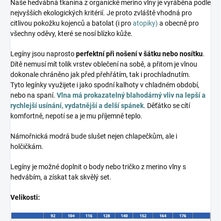
Naše hedvábná tkanina z organické merino vlny je vyráběna podle
nejvyšších ekologických kritérií. Je proto zvláště vhodná pro
citlivou pokožku kojenců a batolat (i pro
atopiky)
a obecně pro
všechny oděvy, které se nosí blízko kůže.
Legíny jsou naprosto
perfektní při nošení v šátku nebo nosítku
.
Dítě nemusí mít tolik vrstev oblečení na sobě, a přitom je vlnou
dokonale chráněno jak před přehřátím, tak i prochladnutím.
Tyto legínky využijete i jako spodní kalhoty v chladném období,
nebo na spaní.
Vlna má prokazatelný blahodárný vliv na lepší a
rychlejší usínání, vydatnější a delší spánek
. Děťátko se cítí
komfortně, nepotí se a je mu příjemně teplo.
Námořnická modrá bude slušet nejen chlapečkům, ale i
holčičkám.
Legíny je možné doplnit o body nebo tričko z merino vlny s
hedvábím, a získat tak skvělý set.
Velikosti: