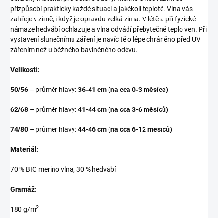
přizpůsobí prakticky každé situaci a jakékoli teplotě. Vlna vás
zahřeje v zimě, i když je opravdu velká zima. V létě a při fyzické
námaze hedvábí ochlazuje a vlna odvádí přebytečné teplo ven. Při
vystavení slunečnímu záření je navíc tělo lépe chráněno před UV
zářením než u běžného bavlněného oděvu.
Velikosti:
50/56
– průměr hlavy:
36-41 cm (na cca 0-3 měsíce)
62/68
– průměr hlavy:
41-44 cm (na cca 3-6 měsíců)
74/80
– průměr hlavy:
44-46 cm (na cca 6-12 měsíců)
Materiál:
70 % BIO merino vlna, 30 % hedvábí
Gramáž:
2
180 g/m