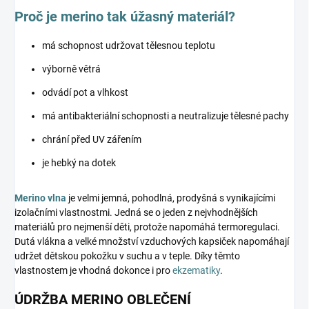
Proč je merino tak úžasný materiál?
má schopnost udržovat tělesnou teplotu
výborně větrá
odvádí pot a vlhkost
má antibakteriální schopnosti a neutralizuje tělesné pachy
chrání před UV zářením
je hebký na dotek
Merino vlna
je velmi jemná, pohodlná, prodyšná s vynikajícími
izolačními vlastnostmi. Jedná se o jeden z nejvhodnějších
materiálů pro nejmenší děti, protože napomáhá termoregulaci.
Dutá vlákna a velké množství vzduchových kapsiček napomáhají
udržet dětskou pokožku v suchu a v teple. Díky těmto
vlastnostem je vhodná dokonce i pro
ekzematiky
.
ÚDRŽBA MERINO OBLEČENÍ