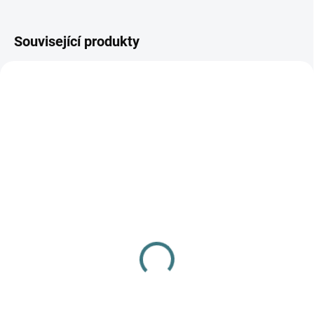
Související produkty
AKCE
SKLADEM
(1 KS)
SKLADEM
(>5 KS)
Dámské kalhotky Engel s
SONETT Olivový prací
krajkou - Černé
gel na vlnu a hedvábí - 1
578 Kč
od
L
Detail
249 Kč
Do košíku