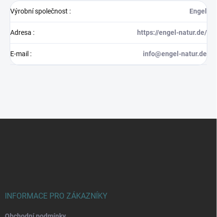
Výrobní společnost
:
Engel
Adresa
:
https://engel-natur.de/
E-mail
:
info@engel-natur.de
Z
á
p
a
t
í
INFORMACE PRO ZÁKAZNÍKY
Obchodní podmínky