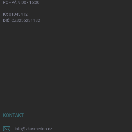
PO - PÁ: 9:00 - 16:00
IČ:
01043412
DIČ:
CZ8255231182
KONTAKT
info
@
zkusmerino.cz