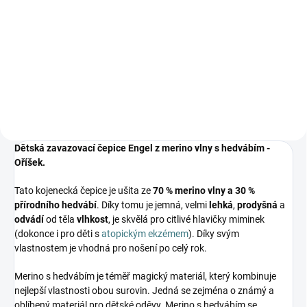
Prémiová péče s bio olivovým
olejem a levandulí. Ekologický
prací gel vyvinutý speciálně pro
nejjemnější merino vlnu a
hedvábí. Neobsahuje enzymy,
vyživuje vlákno a vrací mu...
Dětská zavazovací čepice Engel z merino vlny s hedvábím -
Oříšek.
Tato kojenecká čepice je ušita ze
70 % merino vlny a 30 %
přírodního hedvábí
. Díky tomu je jemná, velmi
lehká
,
prodyšná
a
odvádí
od těla
vlhkost
, je skvělá pro citlivé hlavičky miminek
(dokonce i pro děti s
atopickým ekzémem
). Díky svým
vlastnostem je vhodná pro nošení po celý rok.
Merino s hedvábím je téměř magický materiál, který kombinuje
nejlepší vlastnosti obou surovin. Jedná se zejména o známý a
oblíbený materiál pro dětské oděvy. Merino s hedvábím se