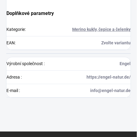
Doplňkové parametry
Kategorie
:
Merino kukly, čepice a čelenky
EAN
:
Zvolte variantu
Výrobní společnost
:
Engel
Adresa
:
https://engel-natur.de/
E-mail
:
info@engel-natur.de
Z