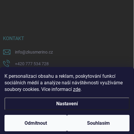
KONTAKT
info
@
zkusmerino.cz
+420 777 534 728
https://www.facebook.com/zkusmerino/
K personalizaci obsahu a reklam, poskytování funkcí
sociálních médií a analýze naší návštěvnosti využíváme
zkusmerino.cz
soubory cookies. Více informací
zde
.
Nastavení
Copyright 2026
ZKUSMERINO
. Všechna práva vyhrazena.
Upravit nastavení
cookies
Odmítnout
Souhlasím
Vytvořil Shoptet