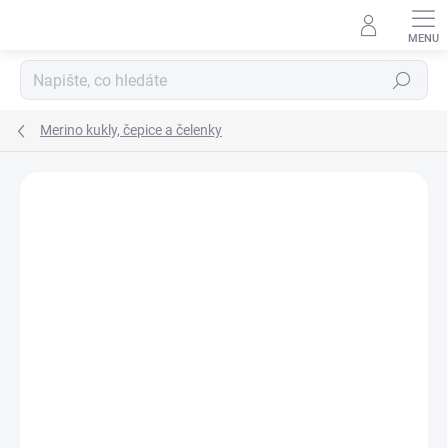
Přejít
na
obsah
Hledat
Merino kukly, čepice a čelenky
Podrobnosti hodnocení
Neohodnoceno
ZNAČKA:
ENGEL