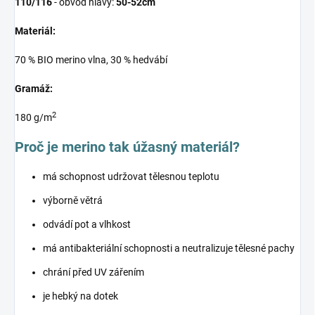
110/116
- obvod hlavy:
50-52cm
Materiál:
70 % BIO merino vlna, 30 % hedvábí
Gramáž:
2
180 g/m
Proč je merino tak úžasný materiál?
má schopnost udržovat tělesnou teplotu
výborně větrá
odvádí pot a vlhkost
má antibakteriální schopnosti a neutralizuje tělesné pachy
chrání před UV zářením
je hebký na dotek