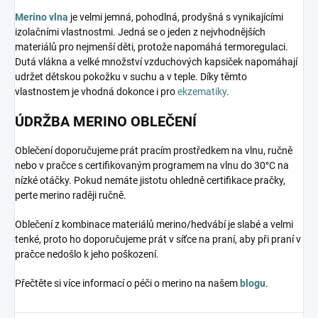
Merino vlna
je velmi jemná, pohodlná, prodyšná s vynikajícími
izolačními vlastnostmi. Jedná se o jeden z nejvhodnějších
materiálů pro nejmenší děti, protože napomáhá termoregulaci.
Dutá vlákna a velké množství vzduchových kapsiček napomáhají
udržet dětskou pokožku v suchu a v teple. Díky těmto
vlastnostem je vhodná dokonce i pro
ekzematiky
.
ÚDRŽBA MERINO OBLEČENÍ
Oblečení doporučujeme prát pracím prostředkem na vlnu, ručně
nebo v pračce s certifikovaným programem na vlnu do 30°C na
nízké otáčky. Pokud nemáte jistotu ohledně certifikace pračky,
perte merino raději ručně.
Oblečení z kombinace materiálů merino/hedvábí je slabé a velmi
tenké, proto ho doporučujeme prát v síťce na praní, aby při praní v
pračce nedošlo k jeho poškození.
Přečtěte si více informací o péči o merino na našem
blogu
.