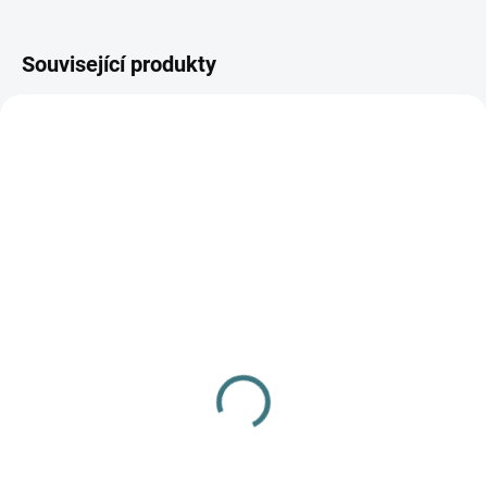
Související produkty
AKCE
SKLADEM
(1 KS)
SKLADEM
(>5 KS)
Dámské kalhotky Engel s
SONETT Olivový prací
krajkou - Černé
gel na vlnu a hedvábí - 1
578 Kč
od
L
Detail
249 Kč
Do košíku