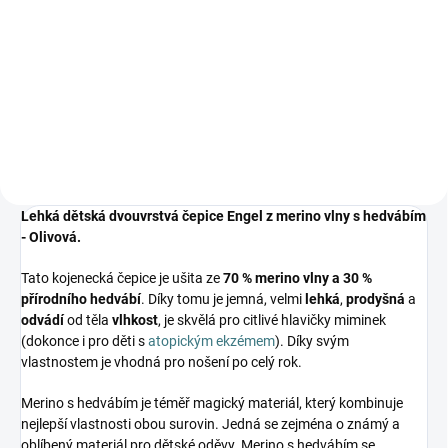
Prémiová péče s bio olivovým
olejem a levandulí. Ekologický
prací gel vyvinutý speciálně pro
nejjemnější merino vlnu a
hedvábí. Neobsahuje enzymy,
vyživuje vlákno a vrací mu...
Lehká dětská dvouvrstvá čepice Engel z merino vlny s hedvábím
- Olivová.
Tato kojenecká čepice je ušita ze
70 % merino vlny a 30 %
přírodního hedvábí
. Díky tomu je jemná, velmi
lehká
,
prodyšná
a
odvádí
od těla
vlhkost
, je skvělá pro citlivé hlavičky miminek
(dokonce i pro děti s
atopickým ekzémem
). Díky svým
vlastnostem je vhodná pro nošení po celý rok.
Merino s hedvábím je téměř magický materiál, který kombinuje
nejlepší vlastnosti obou surovin. Jedná se zejména o známý a
oblíbený materiál pro dětské oděvy. Merino s hedvábím se