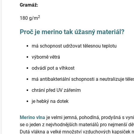
Gramáž:
2
180 g/m
Proč je merino tak úžasný materiál?
má schopnost udržovat tělesnou teplotu
výborně větrá
odvádí pot a vlhkost
má antibakteriální schopnosti a neutralizuje těl
chrání před UV zářením
je hebký na dotek
Merino vlna
je velmi jemná, pohodlná, prodyšná s vyni
se o jeden z nejvhodnějších materiálů pro nejmenší d
Dutá vlákna a velké množství vzduchových kapsiček 