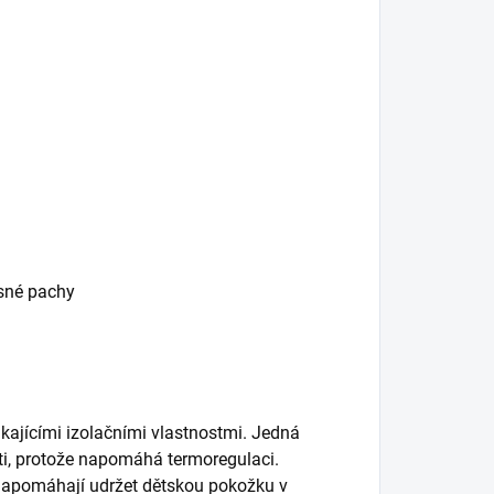
esné pachy
kajícími izolačními vlastnostmi. Jedná
ěti, protože napomáhá termoregulaci.
napomáhají udržet dětskou pokožku v