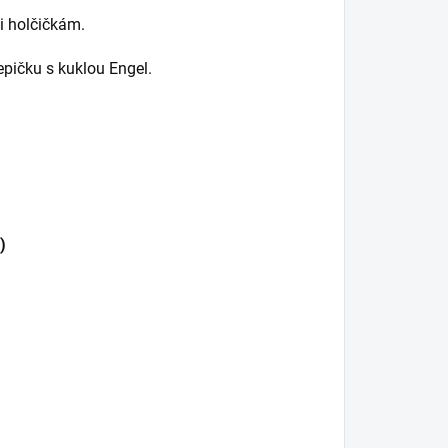
 i holčičkám.
pičku s kuklou Engel.
)