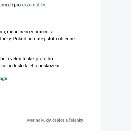
konce i pro
ekzematiky
.
nu, ručně nebo v pračce s
táčky. Pokud nemáte jistotu ohledně
bé a velmi tenké, proto ho
ačce nedošlo k jeho poškození.
logu
.
Merino kukly, čepice a čelenky