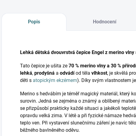
Popis
Hodnocení
Lehká dětská dvouvrstvá čepice Engel z merino vlny
Tato čepice je ušita ze
70 % merino vlny a 30 % příro
lehká
,
prodyšná
a
odvádí
od těla
vlhkost
, je skvělá pr
děti s
atopickým ekzémem
). Díky svým vlastnostem je
Merino s hedvábím je téměř magický materiál, který ko
surovin. Jedná se zejména o známý a oblíbený materi
se přizpůsobí prakticky každé situaci a jakékoli teplotě
opravdu velká zima. V létě a při fyzické námaze hedvá
teplo ven. Při vystavení slunečnímu záření je navíc tě
běžného bavlněného oděvu.