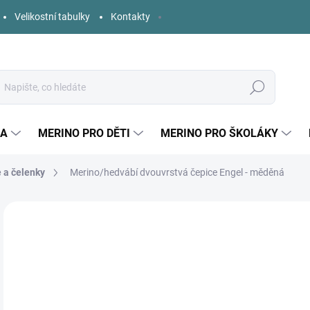
Velikostní tabulky
Kontakty
Hledat
KA
MERINO PRO DĚTI
MERINO PRO ŠKOLÁKY
e a čelenky
Merino/hedvábí dvouvrstvá čepice Engel - měděná
Neohodnoceno
Podrobnosti hodnocení
ZNAČKA:
ENGEL
o
Měr
ZVO
cena
DĚT