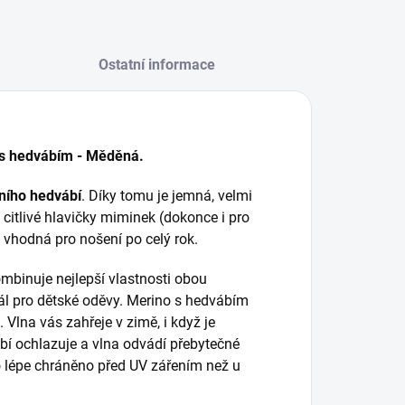
Ostatní informace
 s hedvábím - Měděná.
dního hedvábí
. Díky tomu je jemná, velmi
o citlivé hlavičky miminek (dokonce i pro
 vhodná pro nošení po celý rok.
mbinuje nejlepší vlastnosti obou
ál pro dětské oděvy. Merino s hedvábím
. Vlna vás zahřeje v zimě, i když je
bí ochlazuje a vlna odvádí přebytečné
lo lépe chráněno před UV zářením než u