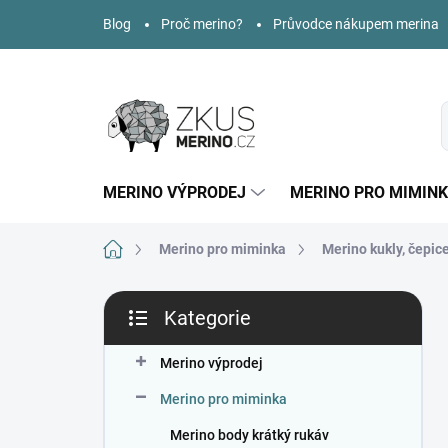
Přejít
Blog
Proč merino?
Průvodce nákupem merina
na
obsah
MERINO VÝPRODEJ
MERINO PRO MIMIN
Domů
Merino pro miminka
Merino kukly, čepic
P
Kategorie
o
Přeskočit
s
kategorie
t
Merino výprodej
r
Merino pro miminka
a
n
Merino body krátký rukáv