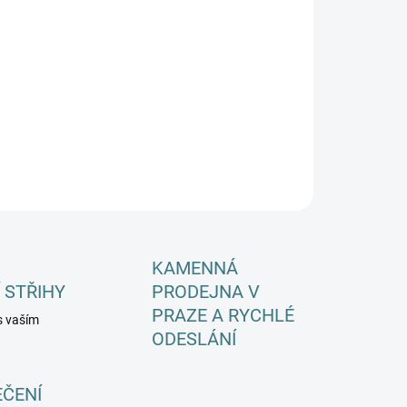
EME DORUČIT DO:
ZVOLTE VARIANTU
−
+
Přidat do košíku
ILNÍ INFORMACE
ZEPTAT SE
HLÍDAT
KAMENNÁ
 STŘIHY
PRODEJNA V
PRAZE A RYCHLÉ
s vaším
ODESLÁNÍ
EČENÍ