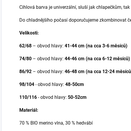
Cihlová barva je univerzální, sluší jak chlapečkům, tak
Do chladnějšího počasí doporučujeme zkombinovat če
Velikosti:
62/68
– obvod hlavy:
41-44 cm (na cca 3-6 měsíců)
74/80
– obvod hlavy:
44-46 cm (na cca 6-12 měsíců)
86/92
– obvod hlavy:
46-48 cm
(na cca 12-24 měsíců
98/104
- obvod hlavy:
48-50cm
110/116
- obvod hlavy:
50-52cm
Materiál:
70 % BIO merino vlna, 30 % hedvábí