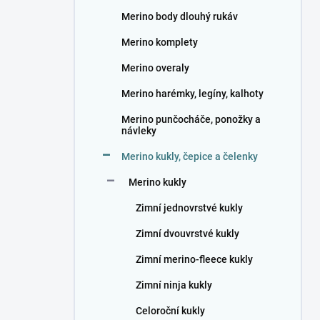
n
Merino body dlouhý rukáv
í
p
Merino komplety
a
n
Merino overaly
e
Merino harémky, legíny, kalhoty
l
Merino punčocháče, ponožky a
návleky
Merino kukly, čepice a čelenky
Merino kukly
Zimní jednovrstvé kukly
Zimní dvouvrstvé kukly
Zimní merino-fleece kukly
Zimní ninja kukly
Celoroční kukly