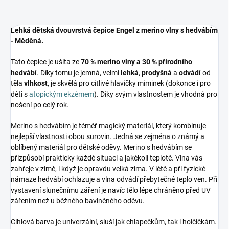
Lehká dětská dvouvrstvá čepice Engel z merino vlny s hedvábím
- Měděná.
Tato čepice je ušita ze
70 % merino vlny a 30 % přírodního
hedvábí
. Díky tomu je jemná, velmi
lehká
,
prodyšná
a
odvádí
od
těla
vlhkost
, je skvělá pro citlivé hlavičky miminek (dokonce i pro
děti s
atopickým ekzémem
). Díky svým vlastnostem je vhodná pro
nošení po celý rok.
Merino s hedvábím je téměř magický materiál, který kombinuje
nejlepší vlastnosti obou surovin. Jedná se zejména o známý a
oblíbený materiál pro dětské oděvy. Merino s hedvábím se
přizpůsobí prakticky každé situaci a jakékoli teplotě. Vlna vás
zahřeje v zimě, i když je opravdu velká zima. V létě a při fyzické
námaze hedvábí ochlazuje a vlna odvádí přebytečné teplo ven. Při
vystavení slunečnímu záření je navíc tělo lépe chráněno před UV
zářením než u běžného bavlněného oděvu.
Cihlová barva je univerzální, sluší jak chlapečkům, tak i holčičkám.