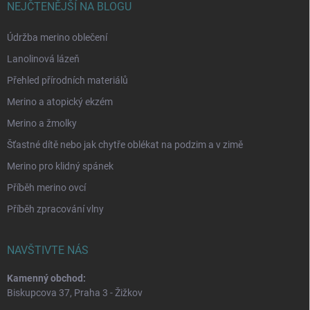
NEJČTENĚJŠÍ NA BLOGU
Údržba merino oblečení
Lanolinová lázeň
Přehled přírodních materiálů
Merino a atopický ekzém
Merino a žmolky
Šťastné dítě nebo jak chytře oblékat na podzim a v zimě
Merino pro klidný spánek
Příběh merino ovcí
Příběh zpracování vlny
NAVŠTIVTE NÁS
Kamenný obchod:
Biskupcova 37, Praha 3 - Žižkov