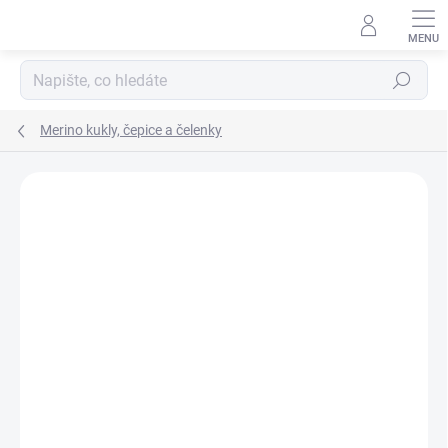
Přejít
na
obsah
Hledat
Merino kukly, čepice a čelenky
Podrobnosti hodnocení
Neohodnoceno
ZNAČKA:
ENGEL