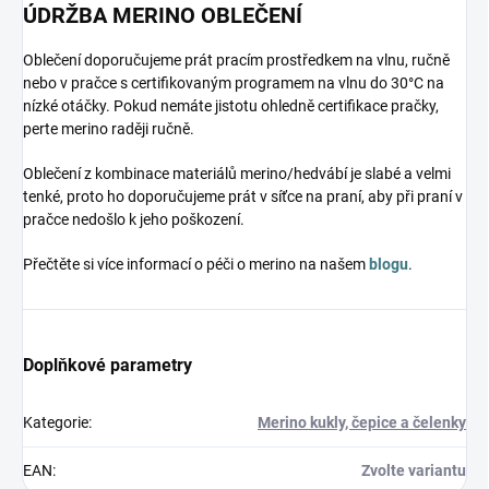
ÚDRŽBA MERINO OBLEČENÍ
Oblečení doporučujeme prát pracím prostředkem na vlnu, ručně
nebo v pračce s certifikovaným programem na vlnu do 30°C na
nízké otáčky. Pokud nemáte jistotu ohledně certifikace pračky,
perte merino raději ručně.
Oblečení z kombinace materiálů merino/hedvábí je slabé a velmi
tenké, proto ho doporučujeme prát v síťce na praní, aby při praní v
pračce nedošlo k jeho poškození.
Přečtěte si více informací o péči o merino na našem
blogu
.
Doplňkové parametry
Kategorie
:
Merino kukly, čepice a čelenky
EAN
:
Zvolte variantu