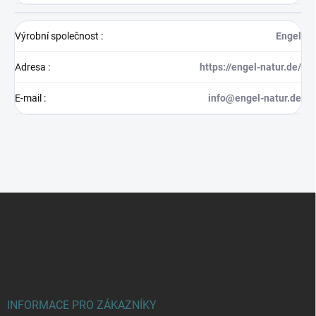
Výrobní společnost
:
Engel
Adresa
:
https://engel-natur.de/
E-mail
:
info@engel-natur.de
Z
á
p
a
t
í
INFORMACE PRO ZÁKAZNÍKY