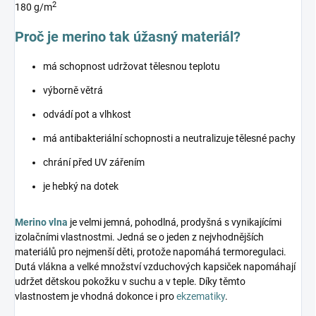
2
180 g/m
Proč je merino tak úžasný materiál?
má schopnost udržovat tělesnou teplotu
výborně větrá
odvádí pot a vlhkost
má antibakteriální schopnosti a neutralizuje tělesné pachy
chrání před UV zářením
je hebký na dotek
Merino vlna
je velmi jemná, pohodlná, prodyšná s vynikajícími
izolačními vlastnostmi. Jedná se o jeden z nejvhodnějších
materiálů pro nejmenší děti, protože napomáhá termoregulaci.
Dutá vlákna a velké množství vzduchových kapsiček napomáhají
udržet dětskou pokožku v suchu a v teple. Díky těmto
vlastnostem je vhodná dokonce i pro
ekzematiky
.