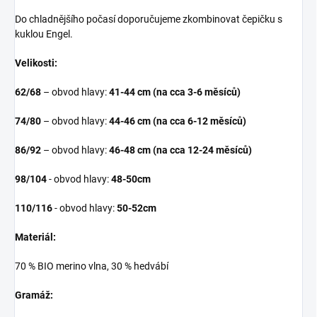
Do chladnějšího počasí doporučujeme zkombinovat čepičku s
kuklou Engel.
Velikosti:
62/68
– obvod hlavy:
41-44 cm (na cca 3-6 měsíců)
74/80
– obvod hlavy:
44-46 cm (na cca 6-12 měsíců)
86/92
– obvod hlavy:
46-48 cm
(na cca 12-24 měsíců)
98/104
- obvod hlavy:
48-50cm
110/116
- obvod hlavy:
50-52cm
Materiál:
70 % BIO merino vlna, 30 % hedvábí
Gramáž: