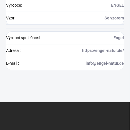
Výrobce
:
ENGEL
Vzor
:
Se vzorem
Výrobní společnost
:
Engel
Adresa
:
https://engel-natur.de/
E-mail
:
info@engel-natur.de
Z
á
p
a