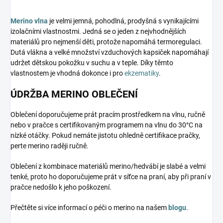
Merino vlna
je velmi jemná, pohodlná, prodyšná s vynikajícími
izolačními vlastnostmi. Jedná se o jeden z nejvhodnějších
materiálů pro nejmenší děti, protože napomáhá termoregulaci.
Dutá vlákna a velké množství vzduchových kapsiček napomáhají
udržet dětskou pokožku v suchu a v teple. Díky těmto
vlastnostem je vhodná dokonce i pro
ekzematiky
.
ÚDRŽBA MERINO OBLEČENÍ
Oblečení doporučujeme prát pracím prostředkem na vlnu, ručně
nebo v pračce s certifikovaným programem na vlnu do 30°C na
nízké otáčky. Pokud nemáte jistotu ohledně certifikace pračky,
perte merino raději ručně.
Oblečení z kombinace materiálů merino/hedvábí je slabé a velmi
tenké, proto ho doporučujeme prát v síťce na praní, aby při praní v
pračce nedošlo k jeho poškození.
Přečtěte si více informací o péči o merino na našem
blogu
.