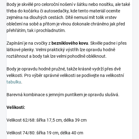
Body je skvělé pro celoroční nošení v šátku nebo nosítku, ale také
třeba do kočárku či autosedačky, kde tento materiál oceníte
zejména na dlouhých cestách. Dítě nemusí mít tolik vrstev
oblečení na sobě a přitom je vlnou dokonale chráněno jak před
přehřátím, tak i prochladnutím.
Zapínání je na cvočky z
bezniklového kovu
. Skvěle padne i přes
látkové plenky. Velmi praktický výstřih lze opravdu hodně
roztáhnout a body tak lze velmi pohodlně obléknout.
Body je opravdu hodně pružné, takže krásně vydrží přes dvě
velikosti. Pro výběr správné velikosti se podívejte na velikostní
tabulku
.
Barevná kombinace s jemným puntíkem je opravdu slušivá.
Velikosti:
Velikost 62/68: šířka 17,5 cm, délka 39 cm
Velikost 74/80: šířka 19 cm, délka 40 cm