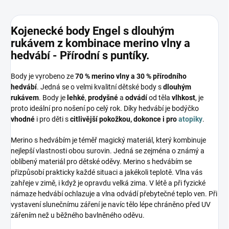
Kojenecké body Engel s dlouhým
rukávem z kombinace merino vlny a
hedvábí - Přírodní s puntíky.
Body je vyrobeno ze
70 % merino vlny a 30 % přírodního
hedvábí
. Jedná se o velmi kvalitní dětské body s
dlouhým
rukávem
. Body je
lehké
,
prodyšné
a
odvádí
od těla
vlhkost
, je
proto ideální pro nošení po celý rok. Díky hedvábí je bodýčko
vhodné
i pro děti s
citlivější pokožkou, dokonce i pro
atopiky
.
Merino s hedvábím je téměř magický materiál, který kombinuje
nejlepší vlastnosti obou surovin. Jedná se zejména o známý a
oblíbený materiál pro dětské oděvy. Merino s hedvábím se
přizpůsobí prakticky každé situaci a jakékoli teplotě. Vlna vás
zahřeje v zimě, i když je opravdu velká zima. V létě a při fyzické
námaze hedvábí ochlazuje a vlna odvádí přebytečné teplo ven. Při
vystavení slunečnímu záření je navíc tělo lépe chráněno před UV
zářením než u běžného bavlněného oděvu.