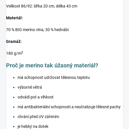
Velikost 86/92: šířka 20 cm, délka 43 cm
Materiál:
70 % BIO merino vlna, 30 % hedvábí
Gramáž:
2
180 g/m
Proč je merino tak úžasný materiál?
má schopnost udržovat tělesnou teplotu
výborně větrá
odvádí pot a vlhkost
má antibakteriální schopnosti a neutralizuje tělesné pachy
chrání před UV zářením
je hebký na dotek