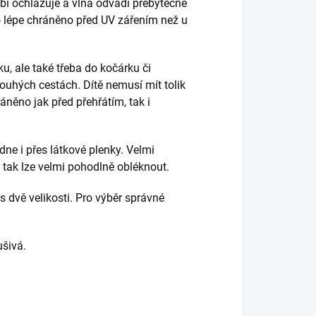
bí ochlazuje a vlna odvádí přebytečné
lo lépe chráněno před UV zářením než u
u, ale také třeba do kočárku či
ouhých cestách. Dítě nemusí mít tolik
áněno jak před přehřátím, tak i
dne i přes látkové plenky. Velmi
 tak lze velmi pohodlně obléknout.
 dvě velikosti. Pro výběr správné
šivá.