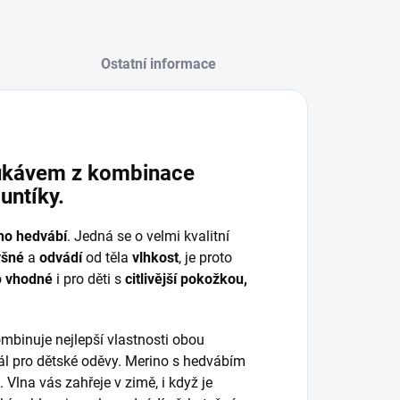
Ostatní informace
rukávem z kombinace
untíky.
ího hedvábí
. Jedná se o velmi kvalitní
yšné
a
odvádí
od těla
vlhkost
, je proto
o
vhodné
i pro děti s
citlivější pokožkou,
mbinuje nejlepší vlastnosti obou
ál pro dětské oděvy. Merino s hedvábím
. Vlna vás zahřeje v zimě, i když je