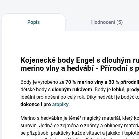
Popis
Hodnocení (5)
Kojenecké body Engel s dlouhým 
merino vlny a hedvábí - Přírodní s p
Body je vyrobeno ze
70 % merino vlny a 30 % přírodn
dětské body s
dlouhým rukávem
. Body je
lehké
,
prod
ideální pro nošení po celý rok. Díky hedvábí je bodýčk
dokonce i pro
atopiky
.
Merino s hedvábím je téměř magický materiál, který ko
surovin. Jedná se zejména o známý a oblíbený materi
se přizpůsobí prakticky každé situaci a jakékoli teplotě