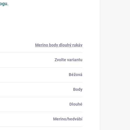
logu
.
Merino body dlouhý rukáv
Zvolte variantu
Béžová
Body
Dlouhé
Merino/hedvábí