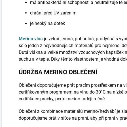
má antibakteriální schopnosti a neutralizuje těl
chrání před UV zářením
je hebký na dotek
Merino vlna
je velmi jemná, pohodlná, prodyšná s vyni
se o jeden z nejvhodnějších materiálů pro nejmenší d
Dutá vlákna a velké množství vzduchových kapsiček 
suchu a v teple. Díky těmto vlastnostem je vhodná do
ÚDRŽBA MERINO OBLEČENÍ
Oblečení doporučujeme prát pracím prostředkem na vl
certifikovaným programem na vlnu do 30°C na nízké o
certifikace pračky, perte merino raději ručně.
Oblečení z kombinace materiálů merino/hedvábí je sla
doporučujeme prát v síťce na praní, aby při praní v pr