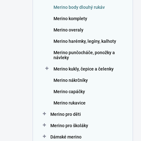
n
Merino body dlouhý rukáv
í
p
Merino komplety
a
n
Merino overaly
e
Merino harémky, legíny, kalhoty
l
Merino punčocháče, ponožky a
návleky
Merino kukly, čepice a čelenky
Merino nákrčníky
Merino capáčky
Merino rukavice
Merino pro děti
Merino pro školáky
Dámské merino