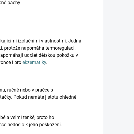
esné pachy
kajícími izolačními vlastnostmi. Jedná
ěti, protože napomáhá termoregulaci.
napomáhají udržet dětskou pokožku v
konce i pro
ekzematiky
.
nu, ručně nebo v pračce s
táčky. Pokud nemáte jistotu ohledně
bé a velmi tenké, proto ho
ačce nedošlo k jeho poškození.