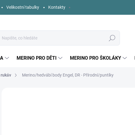
Velikostní tabulky
Kontakty
Hledat
KA
MERINO PRO DĚTI
MERINO PRO ŠKOLÁKY
 rukáv
Merino/hedvábí body Engel, DR - Přírodní/puntíky
5 hodnocení
Podrobnosti hodnocení
ZNAČKA:
ENGEL
o
Měr
ZVO
cena
DĚT