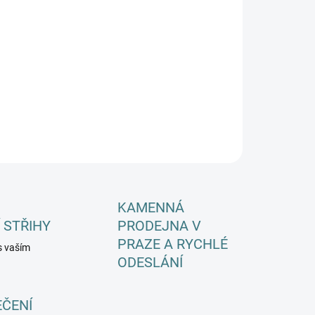
EME DORUČIT DO:
ZVOLTE VARIANTU
−
+
Přidat do košíku
ILNÍ INFORMACE
ZEPTAT SE
HLÍDAT
KAMENNÁ
 STŘIHY
PRODEJNA V
PRAZE A RYCHLÉ
s vaším
ODESLÁNÍ
EČENÍ