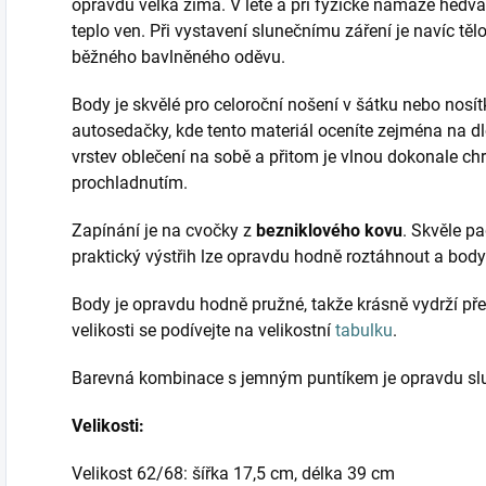
opravdu velká zima. V létě a při fyzické námaze hedvá
teplo ven. Při vystavení slunečnímu záření je navíc tě
běžného bavlněného oděvu.
Body je skvělé pro celoroční nošení v šátku nebo nosítk
autosedačky, kde tento materiál oceníte zejména na dl
vrstev oblečení na sobě a přitom je vlnou dokonale chr
prochladnutím.
Zapínání je na cvočky z
bezniklového kovu
. Skvěle pa
praktický výstřih lze opravdu hodně roztáhnout a body
Body je opravdu hodně pružné, takže krásně vydrží přes
velikosti se podívejte na velikostní
tabulku
.
Barevná kombinace s jemným puntíkem je opravdu slu
Velikosti:
Velikost 62/68: šířka 17,5 cm, délka 39 cm