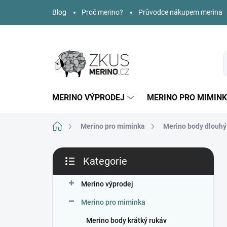
Přejít
Blog
Proč merino?
Průvodce nákupem merina
na
obsah
MERINO VÝPRODEJ
MERINO PRO MIMIN
Domů
Merino pro miminka
Merino body dlouhý
P
Kategorie
o
Přeskočit
s
kategorie
t
Merino výprodej
r
Merino pro miminka
a
n
Merino body krátký rukáv