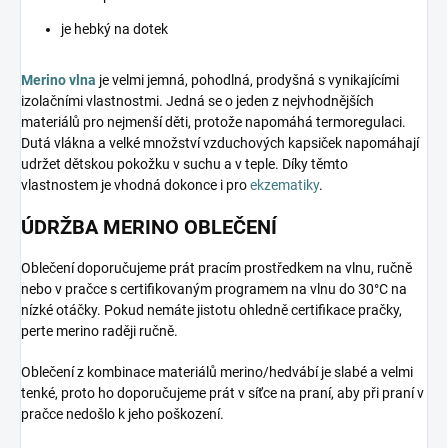
je hebký na dotek
Merino vlna
je velmi jemná, pohodlná, prodyšná s vynikajícími
izolačními vlastnostmi. Jedná se o jeden z nejvhodnějších
materiálů pro nejmenší děti, protože napomáhá termoregulaci.
Dutá vlákna a velké množství vzduchových kapsiček napomáhají
udržet dětskou pokožku v suchu a v teple. Díky těmto
vlastnostem je vhodná dokonce i pro
ekzematiky
.
ÚDRŽBA MERINO OBLEČENÍ
Oblečení doporučujeme prát pracím prostředkem na vlnu, ručně
nebo v pračce s certifikovaným programem na vlnu do 30°C na
nízké otáčky. Pokud nemáte jistotu ohledně certifikace pračky,
perte merino raději ručně.
Oblečení z kombinace materiálů merino/hedvábí je slabé a velmi
tenké, proto ho doporučujeme prát v síťce na praní, aby při praní v
pračce nedošlo k jeho poškození.