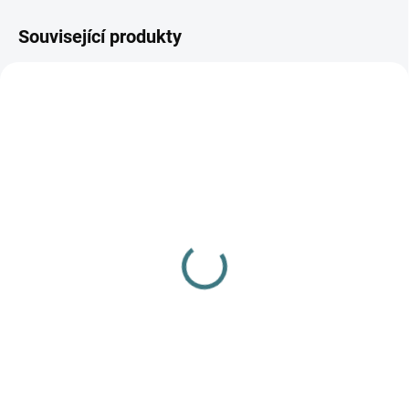
Související produkty
SKLADEM
(3 KS)
Merino/hedvábí čepice
Engel - Orchid
363 Kč
od
Detail