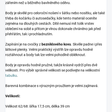
zářením než u běžného bavlněného oděvu.
Body je skvělé pro celoroční nošení v šátku nebo nosítku, ale také
třeba do kočárku či autosedačky, kde tento materiál oceníte
zejména na dlouhých cestách. Dítě nemusí mít tolik vrstev
oblečení na sobě a přitom je vlnou dokonale chráněno jak před
přehřátím, tak i prochladnutím.
Zapínání je na cvočky z
bezniklového kovu
. Skvěle padne i přes
látkové plenky. Velmi praktický výstřih lze opravdu hodně
roztáhnout a body tak lze velmi pohodlně obléknout.
Body je opravdu hodně pružné, takže krásně vydrží přes dvě
velikosti. Pro výběr správné velikosti se podívejte na velikostní
tabulku
.
Barevná kombinace s výrazným proužkem je velmi zajímavá.
Velikosti:
Velikost 62/68: šířka 17,5 cm, délka 39 cm