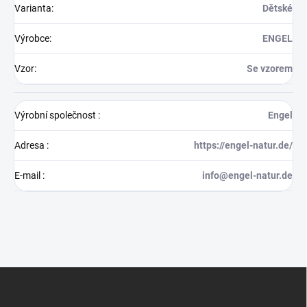
Varianta
:
Dětské
Výrobce
:
ENGEL
Vzor
:
Se vzorem
Výrobní společnost
:
Engel
Adresa
:
https://engel-natur.de/
E-mail
:
info@engel-natur.de
Z
á
p