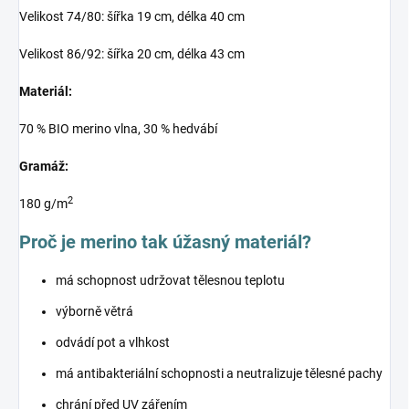
Velikost 74/80: šířka 19 cm, délka 40 cm
Velikost 86/92: šířka 20 cm, délka 43 cm
Materiál:
70 % BIO merino vlna, 30 % hedvábí
Gramáž:
2
180 g/m
Proč je merino tak úžasný materiál?
má schopnost udržovat tělesnou teplotu
výborně větrá
odvádí pot a vlhkost
má antibakteriální schopnosti a neutralizuje tělesné pachy
chrání před UV zářením