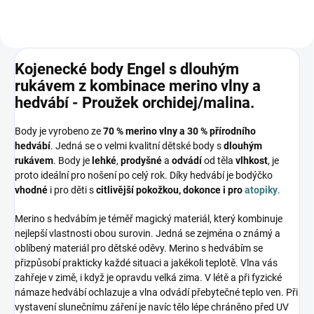
Kojenecké body Engel s dlouhým
rukávem z kombinace merino vlny a
hedvábí - Proužek orchidej/malina.
Body je vyrobeno ze
70 % merino vlny a 30 % přírodního
hedvábí
. Jedná se o velmi kvalitní dětské body s
dlouhým
rukávem
. Body je
lehké
,
prodyšné
a
odvádí
od těla
vlhkost
, je
proto ideální pro nošení po celý rok. Díky hedvábí je bodýčko
vhodné
i pro děti s
citlivější pokožkou, dokonce i pro
atopiky
.
Merino s hedvábím je téměř magický materiál, který kombinuje
nejlepší vlastnosti obou surovin. Jedná se zejména o známý a
oblíbený materiál pro dětské oděvy. Merino s hedvábím se
přizpůsobí prakticky každé situaci a jakékoli teplotě. Vlna vás
zahřeje v zimě, i když je opravdu velká zima. V létě a při fyzické
námaze hedvábí ochlazuje a vlna odvádí přebytečné teplo ven. Při
vystavení slunečnímu záření je navíc tělo lépe chráněno před UV