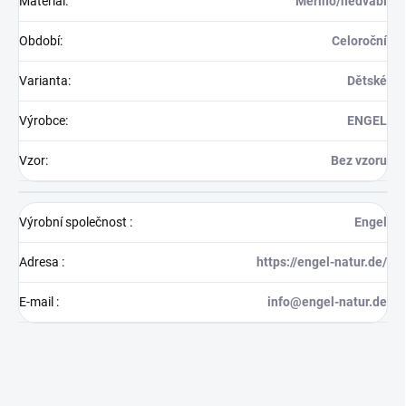
Materiál
:
Merino/hedvábí
Období
:
Celoroční
Varianta
:
Dětské
Výrobce
:
ENGEL
Vzor
:
Bez vzoru
Výrobní společnost
:
Engel
Adresa
:
https://engel-natur.de/
E-mail
:
info@engel-natur.de