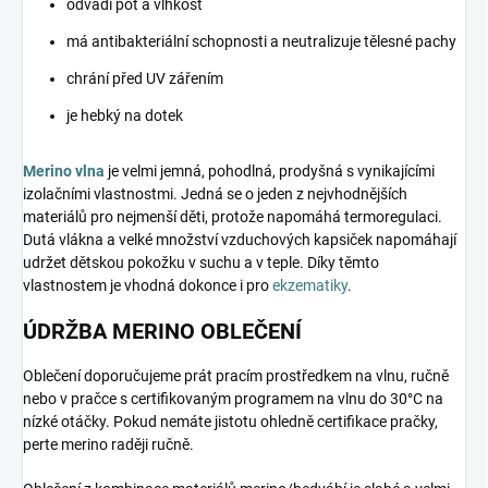
odvádí pot a vlhkost
má antibakteriální schopnosti a neutralizuje tělesné pachy
chrání před UV zářením
je hebký na dotek
Merino vlna
je velmi jemná, pohodlná, prodyšná s vynikajícími
izolačními vlastnostmi. Jedná se o jeden z nejvhodnějších
materiálů pro nejmenší děti, protože napomáhá termoregulaci.
Dutá vlákna a velké množství vzduchových kapsiček napomáhají
udržet dětskou pokožku v suchu a v teple. Díky těmto
vlastnostem je vhodná dokonce i pro
ekzematiky
.
ÚDRŽBA MERINO OBLEČENÍ
Oblečení doporučujeme prát pracím prostředkem na vlnu, ručně
nebo v pračce s certifikovaným programem na vlnu do 30°C na
nízké otáčky. Pokud nemáte jistotu ohledně certifikace pračky,
perte merino raději ručně.