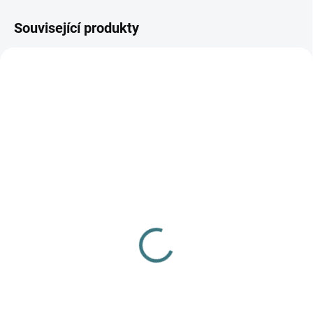
Související produkty
AKCE
SKLADEM
SKLADEM
(>5 KS)
(1 KS)
SONETT Olivový prací
Junior merino/hedvábí
gel na vlnu a hedvábí - 1
tílko Engel - Přírodní
L
572 Kč
od
249 Kč
Detail
Do košíku