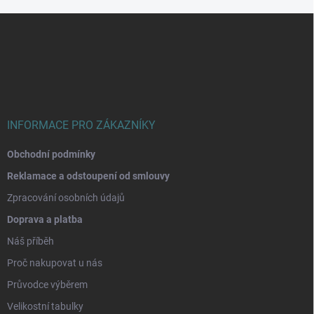
Z
á
p
a
t
í
INFORMACE PRO ZÁKAZNÍKY
Obchodní podmínky
Reklamace a odstoupení od smlouvy
Zpracování osobních údajů
Doprava a platba
Náš příběh
Proč nakupovat u nás
Průvodce výběrem
Velikostní tabulky