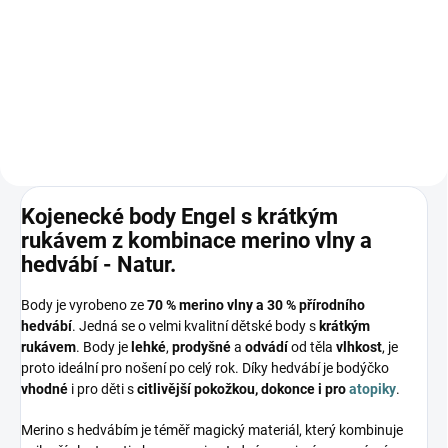
Prémiová péče s bio olivovým
olejem a levandulí. Ekologický
prací gel vyvinutý speciálně pro
nejjemnější merino vlnu a
hedvábí. Neobsahuje enzymy,
vyživuje vlákno a vrací mu...
Kojenecké body Engel s krátkým
rukávem z kombinace merino vlny a
hedvábí - Natur.
Body je vyrobeno ze
70 % merino vlny a 30 % přírodního
hedvábí
. Jedná se o velmi kvalitní dětské body s
krátkým
rukávem
. Body je
lehké
,
prodyšné
a
odvádí
od těla
vlhkost
, je
proto ideální pro nošení po celý rok. Díky hedvábí je bodýčko
vhodné
i pro děti s
citlivější pokožkou, dokonce i pro
atopiky
.
Merino s hedvábím je téměř magický materiál, který kombinuje