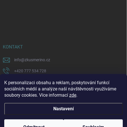
KONTAKT
info
@
zkusmerino.cz
+420 777 534 728
https://www.facebook.com/zkusmerino/
K personalizaci obsahu a reklam, poskytování funkcí
sociálních médií a analýze naší návštěvnosti využíváme
zkusmerino.cz
soubory cookies. Více informací
zde
.
Nastavení
Copyright 2026
ZKUSMERINO
. Všechna práva vyhrazena.
Upravit nastavení
cookies