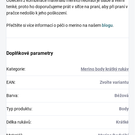
Oblečení z kombinace materiálů merino/hedvábí je slabé a velmi
tenké, proto ho doporučujeme prát v síťce na praní, aby při praní v
pračce nedošlo k jeho poškození.
Přečtěte si více informací o péči o merino na našem
blogu
.
Doplňkové parametry
Kategorie
:
Merino body krátký rukáv
EAN
:
Zvolte variantu
Barva
:
Béžová
Typ produktu
:
Body
Délka rukávů
:
Krátké