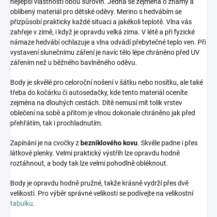
nejlepší vlastnosti obou surovin. Jedná se zejména o známý a
oblíbený materiál pro dětské oděvy. Merino s hedvábím se
přizpůsobí prakticky každé situaci a jakékoli teplotě. Vlna vás
zahřeje v zimě, i když je opravdu velká zima. V létě a při fyzické
námaze hedvábí ochlazuje a vlna odvádí přebytečné teplo ven. Při
vystavení slunečnímu záření je navíc tělo lépe chráněno před UV
zářením než u běžného bavlněného oděvu.
Body je skvělé pro celoroční nošení v šátku nebo nosítku, ale také
třeba do kočárku či autosedačky, kde tento materiál oceníte
zejména na dlouhých cestách. Dítě nemusí mít tolik vrstev
oblečení na sobě a přitom je vlnou dokonale chráněno jak před
přehřátím, tak i prochladnutím.
Zapínání je na cvočky z
bezniklového kovu
. Skvěle padne i přes
látkové plenky. Velmi praktický výstřih lze opravdu hodně
roztáhnout, a body tak lze velmi pohodlně obléknout.
Body je opravdu hodně pružné, takže krásně vydrží přes dvě
velikosti. Pro výběr správné velikosti se podívejte na velikostní
tabulku
.