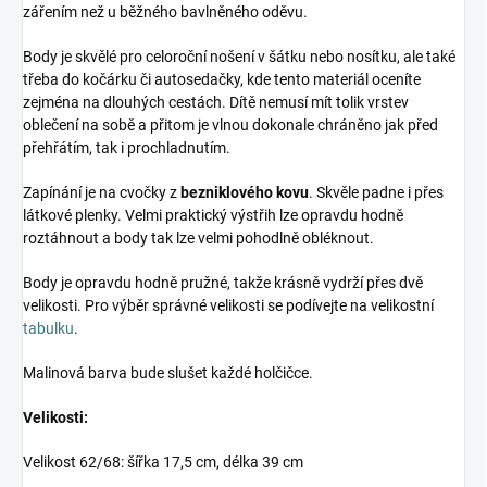
zářením než u běžného bavlněného oděvu.
Body je skvělé pro celoroční nošení v šátku nebo nosítku, ale také
třeba do kočárku či autosedačky, kde tento materiál oceníte
zejména na dlouhých cestách. Dítě nemusí mít tolik vrstev
oblečení na sobě a přitom je vlnou dokonale chráněno jak před
přehřátím, tak i prochladnutím.
Zapínání je na cvočky z
bezniklového kovu
. Skvěle padne i přes
látkové plenky. Velmi praktický výstřih lze opravdu hodně
roztáhnout a body tak lze velmi pohodlně obléknout.
Body je opravdu hodně pružné, takže krásně vydrží přes dvě
velikosti. Pro výběr správné velikosti se podívejte na velikostní
tabulku
.
Malinová barva bude slušet každé holčičce.
Velikosti:
Velikost 62/68: šířka 17,5 cm, délka 39 cm