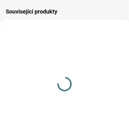
Související produkty
SKLADEM
(3 KS)
Merino/hedvábí čepice
Engel - Orchid
363 Kč
od
Detail