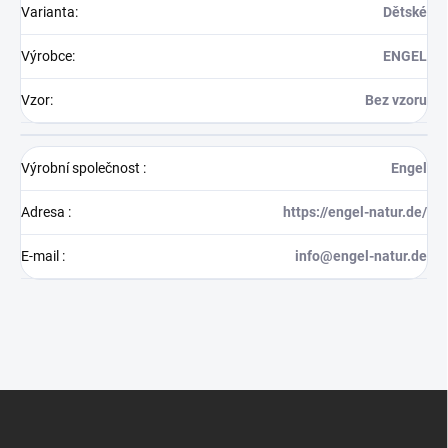
Varianta
:
Dětské
Výrobce
:
ENGEL
Vzor
:
Bez vzoru
Výrobní společnost
:
Engel
Adresa
:
https://engel-natur.de/
E-mail
:
info@engel-natur.de
Z
á
p