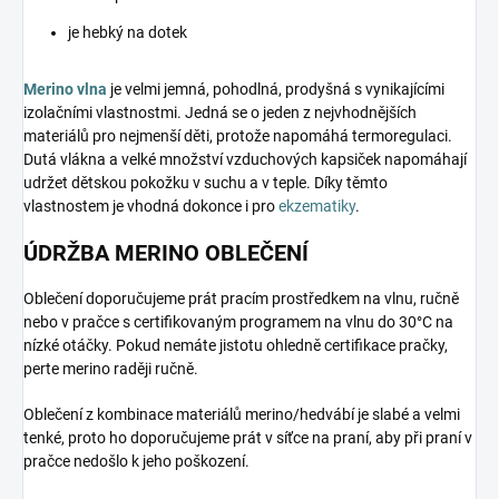
je hebký na dotek
Merino vlna
je velmi jemná, pohodlná, prodyšná s vynikajícími
izolačními vlastnostmi. Jedná se o jeden z nejvhodnějších
materiálů pro nejmenší děti, protože napomáhá termoregulaci.
Dutá vlákna a velké množství vzduchových kapsiček napomáhají
udržet dětskou pokožku v suchu a v teple. Díky těmto
vlastnostem je vhodná dokonce i pro
ekzematiky
.
ÚDRŽBA MERINO OBLEČENÍ
Oblečení doporučujeme prát pracím prostředkem na vlnu, ručně
nebo v pračce s certifikovaným programem na vlnu do 30°C na
nízké otáčky. Pokud nemáte jistotu ohledně certifikace pračky,
perte merino raději ručně.
Oblečení z kombinace materiálů merino/hedvábí je slabé a velmi
tenké, proto ho doporučujeme prát v síťce na praní, aby při praní v
pračce nedošlo k jeho poškození.