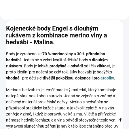
Kojenecké body Engel s dlouhým
rukávem z kombinace merino vlny a
hedvábí - Malina.
Body je vyrobeno ze
70 % merino vlny a 30 % přírodního
hedvábí
. Jedná se o velmi kvalitní dětské body s
dlouhým
rukávem
. Body je
lehké
,
prodyšné
a
odvádí
od těla
vlhkost
, je
proto ideální pro nošení po celý rok. Díky hedvábí je bodýčko
vhodné
i pro děti s
citlivější pokožkou, dokonce i pro
atopiky
.
Merino s hedvábím je téměř magický materiál, který kombinuje
nejlepší vlastnosti obou surovin. Jedná se zejména o známý a
oblíbený materiál pro dětské oděvy. Merino s hedvábím se
přizpůsobí prakticky každé situaci a jakékoli teplotě. Vlna vás
zahřeje v zimě, i když je opravdu velká zima. V létě a při fyzické
námaze hedvábí ochlazuje a vlna odvádí přebytečné teplo ven. Při
vystavení slunečnímu záření je navíc tělo lépe chráněno před UV