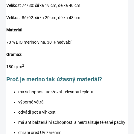
Velikost 74/80: šířka 19 cm, délka 40 cm
Velikost 86/92: šířka 20 cm, délka 43 cm
Materiál:
70 % BIO merino vlna, 30 % hedvábí
Gramáž:
2
180 g/m
Proč je merino tak úžasný materiál?
má schopnost udržovat tělesnou teplotu
výborně větrá
odvádí pot a vlhkost
má antibakteriální schopnosti a neutralizuje tělesné pachy
chrání před UV zářením