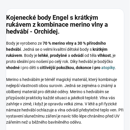
Kojenecké body Engel s krátkým
rukávem z kombinace merino vlny a
hedvábí - Orchidej.
Body je vyrobeno ze
70 % merino vlny a 30 % přírodního
hedvábí
. Jedná se o velmi kvalitní dětské body s
krátkým
rukávem
. Body je
lehké
,
prodyšné
a
odvádí
od těla
vlhkost
, je
proto ideální pro nošení po celý rok. Díky hedvábí je bodýčko
vhodné
i pro děti s
citlivější pokožkou, dokonce i pro
atopiky
.
Merino s hedvábím je téměř magický materiál, který kombinuje
nejlepší vlastnosti obou surovin. Jedná se zejména o známý a
oblíbený materiál pro dětské oděvy. Merino s hedvábím se
přizpůsobí prakticky každé situaci a jakékoli teplotě. Vlna vás
zahřeje v zimě, i když je opravdu velká zima. V létě a při fyzické
námaze hedvábí ochlazuje a vlna odvádí přebytečné teplo ven. Při
vystavení slunečnímu záření je navíc tělo lépe chráněno před UV
zářením než u běžného bavlněného oděvu.