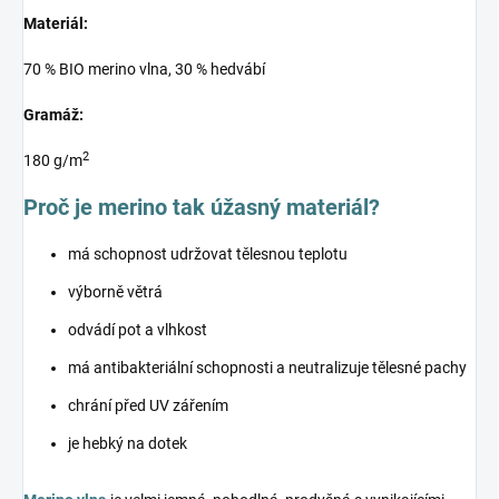
Materiál:
70 % BIO merino vlna, 30 % hedvábí
Gramáž:
2
180 g/m
Proč je merino tak úžasný materiál?
má schopnost udržovat tělesnou teplotu
výborně větrá
odvádí pot a vlhkost
má antibakteriální schopnosti a neutralizuje tělesné pachy
chrání před UV zářením
je hebký na dotek