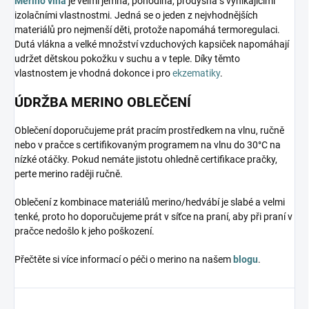
Merino vlna
je velmi jemná, pohodlná, prodyšná s vynikajícími
izolačními vlastnostmi. Jedná se o jeden z nejvhodnějších
materiálů pro nejmenší děti, protože napomáhá termoregulaci.
Dutá vlákna a velké množství vzduchových kapsiček napomáhají
udržet dětskou pokožku v suchu a v teple. Díky těmto
vlastnostem je vhodná dokonce i pro
ekzematiky
.
ÚDRŽBA MERINO OBLEČENÍ
Oblečení doporučujeme prát pracím prostředkem na vlnu, ručně
nebo v pračce s certifikovaným programem na vlnu do 30°C na
nízké otáčky. Pokud nemáte jistotu ohledně certifikace pračky,
perte merino raději ručně.
Oblečení z kombinace materiálů merino/hedvábí je slabé a velmi
tenké, proto ho doporučujeme prát v síťce na praní, aby při praní v
pračce nedošlo k jeho poškození.
Přečtěte si více informací o péči o merino na našem
blogu
.