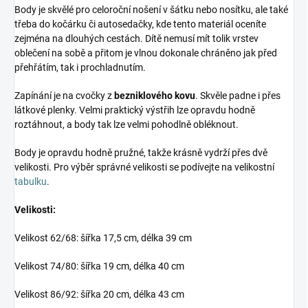
Body je skvělé pro celoroční nošení v šátku nebo nosítku, ale také
třeba do kočárku či autosedačky, kde tento materiál oceníte
zejména na dlouhých cestách. Dítě nemusí mít tolik vrstev
oblečení na sobě a přitom je vlnou dokonale chráněno jak před
přehřátím, tak i prochladnutím.
Zapínání je na cvočky z
bezniklového kovu
. Skvěle padne i přes
látkové plenky. Velmi praktický výstřih lze opravdu hodně
roztáhnout, a body tak lze velmi pohodlně obléknout.
Body je opravdu hodně pružné, takže krásně vydrží přes dvě
velikosti. Pro výběr správné velikosti se podívejte na velikostní
tabulku
.
Velikosti:
Velikost 62/68: šířka 17,5 cm, délka 39 cm
Velikost 74/80: šířka 19 cm, délka 40 cm
Velikost 86/92: šířka 20 cm, délka 43 cm