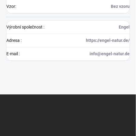
Vzor
:
Bez vzoru
Výrobní společnost
:
Engel
Adresa
:
https://engel-natur.de/
E-mail
:
info@engel-natur.de
Z
á
p
a
t
í