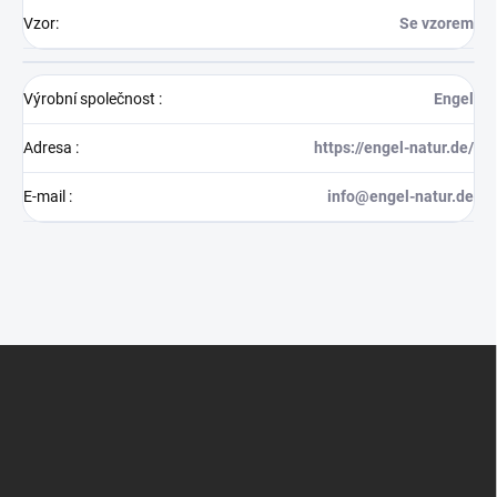
Vzor
:
Se vzorem
Výrobní společnost
:
Engel
Adresa
:
https://engel-natur.de/
E-mail
:
info@engel-natur.de
Z
á
p
a
t
í