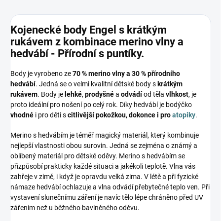
Kojenecké body Engel s krátkým
rukávem z kombinace merino vlny a
hedvábí - Přírodní s puntíky.
Body je vyrobeno ze
70 % merino vlny a 30 % přírodního
hedvábí
. Jedná se o velmi kvalitní dětské body s
krátkým
rukávem
. Body je
lehké
,
prodyšné
a
odvádí
od těla
vlhkost
, je
proto ideální pro nošení po celý rok. Díky hedvábí je bodýčko
vhodné
i pro děti s
citlivější pokožkou, dokonce i pro
atopiky
.
Merino s hedvábím je téměř magický materiál, který kombinuje
nejlepší vlastnosti obou surovin. Jedná se zejména o známý a
oblíbený materiál pro dětské oděvy. Merino s hedvábím se
přizpůsobí prakticky každé situaci a jakékoli teplotě. Vlna vás
zahřeje v zimě, i když je opravdu velká zima. V létě a při fyzické
námaze hedvábí ochlazuje a vlna odvádí přebytečné teplo ven. Při
vystavení slunečnímu záření je navíc tělo lépe chráněno před UV
zářením než u běžného bavlněného oděvu.