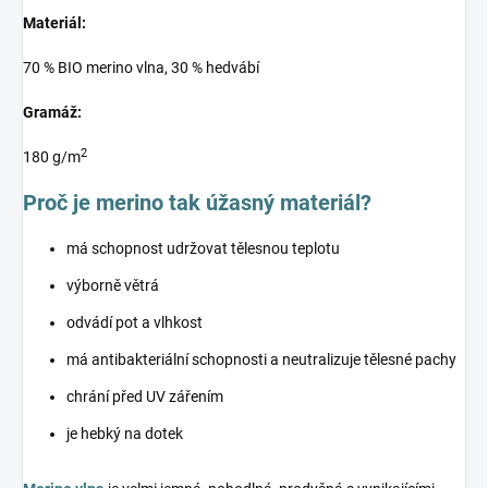
Materiál:
70 % BIO merino vlna, 30 % hedvábí
Gramáž:
2
180 g/m
Proč je merino tak úžasný materiál?
má schopnost udržovat tělesnou teplotu
výborně větrá
odvádí pot a vlhkost
má antibakteriální schopnosti a neutralizuje tělesné pachy
chrání před UV zářením
je hebký na dotek