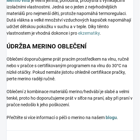
Merino vlna
je velmi jemná, pohodlná, prodyšná s vynikajícími
izolačními vlastnostmi. Jedná se o jeden z nejvhodnějších
materiálů pro nejmenší děti, protože napomáhá termoregulaci.
Dutá vlákna a velké množství vzduchových kapsiček napomáhají
udržet dětskou pokožku v suchu a v teple. Díky těmto
vlastnostem je vhodná dokonce i pro
ekzematiky
.
ÚDRŽBA MERINO OBLEČENÍ
Oblečení doporučujeme prát pracím prostředkem na vlnu, ručně
nebo v pračce s certifikovaným programem na vlnu do 30°C na
nízké otáčky. Pokud nemáte jistotu ohledně certifikace pračky,
perte merino raději ručně.
Oblečení z kombinace materiálů merino/hedvábí je slabé a velmi
tenké, proto ho doporučujeme prát v síťce na praní, aby při praní v
pračce nedošlo k jeho poškození.
Přečtěte si více informací o péči o merino na našem
blogu
.