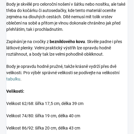
Body je skvělé pro celoroční nošení v šátku nebo nosítku, ale také
třeba do kočárku či autosedačky, kde tento materiál oceníte
zejména na dlouhých cestách. Dítě nemusí mít tolik vrstev
oblečení na sobě a přitom je vlnou dokonale chráněno jak před
přehřátím, tak i prochladnutím.
Zapínání je na cvočky z
bezniklového kovu
. Skvěle padne i přes
látkové plenky. Velmi praktický výstřih lze opravdu hodně
roztáhnout, a body tak lze velmi pohodlně obléknout.
Body je opravdu hodně pružné, takže krásně vydrží přes dvě
velikosti. Pro výběr správné velikosti se podívejte na velikostní
tabulku
.
Velikosti:
Velikost 62/68: šířka 17,5 cm, délka 39 cm
Velikost 74/80: šířka 19 cm, délka 40 cm
Velikost 86/92: šířka 20 cm, délka 43 cm