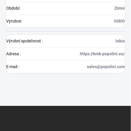
Období
:
Zimní
Výrobce
:
IOBIO
Výrobní společnost
:
Iobio
Adresa
:
https://bmk-popolini.eu/
E-mail
:
sales@popolini.com
Z
á
p
a