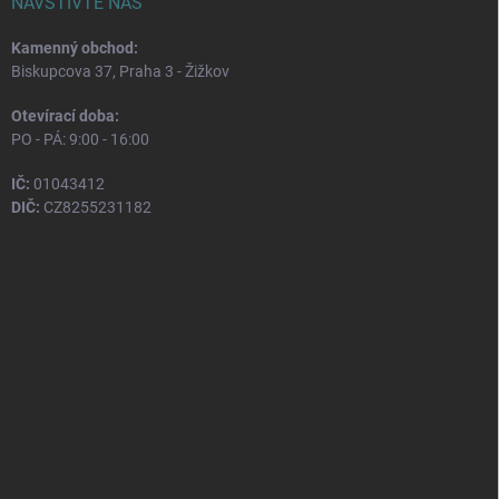
NAVŠTIVTE NÁS
Kamenný obchod:
Biskupcova 37, Praha 3 - Žižkov
Otevírací doba:
PO - PÁ: 9:00 - 16:00
IČ:
01043412
DIČ:
CZ8255231182