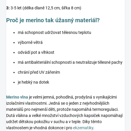
3:
3-5 let (délka dlaně 12,5 cm, šířka 8 cm)
Proč je merino tak úžasný materiál?
má schopnost udržovat tělesnou teplotu
výborně větrá
odvádí pot a vlhkost
má antibakteriální schopnosti a neutralizuje tělesné pachy
chrání před UV zářením
je hebký na dotek
Merino vlna
je velmi jemná, pohodlná, prodyšná s vynikajícími
izolačními vlastnostmi. Jedná se o jeden z nejvhodnějších
materiálů pro nejmenší děti, protože napomáhá termoregulaci.
Dutá vlákna a velké množství vzduchových kapsiček napomáhají
udržet dětskou pokožku v suchu a v teple. Díky těmto
vlastnostem je vhodná dokonce i pro
ekzematiky
.