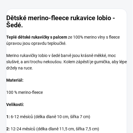
Dětské merino-fleece rukavice Iobio -
Šedé.
Teplé dětské rukavičky s palcem
ze 100% merino vlny s fleece
úpravou jsou opravdu teploučké.
Merino rukavičky Iobio v šedé barvě jsou krásně měkké, moc
slušivé, a ani trochu nekoušou. Kolem zápěstí je gumička, aby lépe
držely na ruce.
Materiál:
100 % merino-fleece
Velikosti:
1:
6-12 měsíců (délka dlaně 10 cm, šířka 7 cm)
2:
12-24 měsíců (délka dlaně 11,5 cm, šířka 7,5 cm)