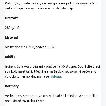
Kalhoty využijete na ven, ale i na spinkání, pokud se vaše děťáto
rádo odkopává a vy máte v místnosti chladněji.
Gramáž:
280 g/m2
Materiál:
bio merino vlna 70%, hedvábí 30%
Údržba:
legíny s úpravou pro praní v pračce na 30 stupňů. Dodržujte prací
symboly na etiketě. Přečtěte si naše tipy, jak správně pečovat o
výrobky z merino vlny na našem
blogu
.
Rozměry:
Velikost 62/68: pas 18-23 cm, celková délka kalhot 32 cm, délka
nohavic od rozkroku 16 cm