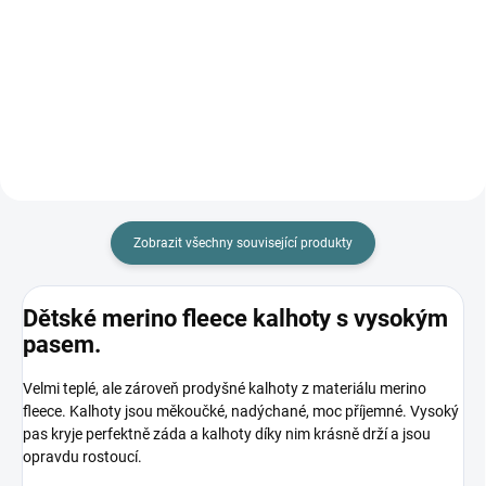
Dlouhé merino body CeLaVi –
Dlouhé merino body CeLaVi –
Perfektní kombinace extra jemné
Perfektní kombinace extra jemné
merino vlny a hebké viskózy pro
merino vlny a hebké viskózy pro
maximální pohodlí miminka.
maximální pohodlí miminka.
Praktické zapínání na patentky v
Praktické zapínání na patentky v
rozkroku usnadňuje...
rozkroku usnadňuje...
Zobrazit všechny související produkty
Dětské merino fleece kalhoty s vysokým
pasem.
Velmi teplé, ale zároveň prodyšné kalhoty z materiálu merino
fleece. Kalhoty jsou měkoučké, nadýchané, moc příjemné. Vysoký
pas kryje perfektně záda a kalhoty díky nim krásně drží a jsou
opravdu rostoucí.