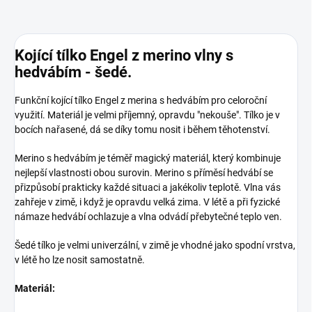
Kojící tílko Engel z merino vlny s
hedvábím - šedé.
Funkční kojící tílko Engel z merina s hedvábím pro celoroční
využití. Materiál je velmi příjemný, opravdu "nekouše". Tílko je v
bocích nařasené, dá se díky tomu nosit i během těhotenství.
Merino s hedvábím je téměř magický materiál, který kombinuje
nejlepší vlastnosti obou surovin. Merino s příměsí hedvábí se
přizpůsobí prakticky každé situaci a jakékoliv teplotě. Vlna vás
zahřeje v zimě, i když je opravdu velká zima. V létě a při fyzické
námaze hedvábí ochlazuje a vlna odvádí přebytečné teplo ven.
Šedé tílko je velmi univerzální, v zimě je vhodné jako spodní vrstva,
v létě ho lze nosit samostatně.
Materiál: