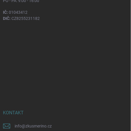
PO - PÁ: 9:00 - 16:00
IČ:
01043412
DIČ:
CZ8255231182
KONTAKT
info
@
zkusmerino.cz