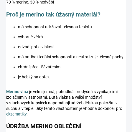
70 % merino, 30 % hedvábí
Proč je merino tak úžasný materiál?
má schopnost udržovat tělesnou teplotu
výborně větrá
odvádí pot a vlhkost
má antibakteriální schopnosti a neutralizuje tělesné pachy
chrání před UV zářením
je hebký na dotek
Merino vlna
je velmi jemná, pohodlná, prodyšná s vynikajícími
izolačními vlastnostmi. Dutá vlákna a velké množství
vzduchových kapsiček napomáhají udržet dětskou pokožku v
suchu a v teple. Díky těmto vlastnostem je vhodná dokonce i pro
ekzematiky
.
ÚDRŽBA MERINO OBLEČENÍ