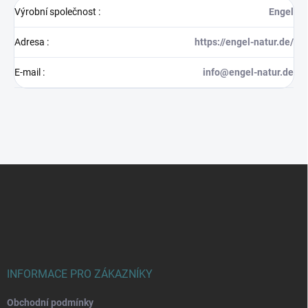
Výrobní společnost
:
Engel
Adresa
:
https://engel-natur.de/
E-mail
:
info@engel-natur.de
Z
á
p
a
t
í
INFORMACE PRO ZÁKAZNÍKY
Obchodní podmínky