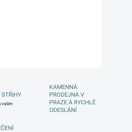
EME DORUČIT DO:
11.8.2026
−
+
Přidat do košíku
ILNÍ INFORMACE
ZEPTAT SE
HLÍDAT
KAMENNÁ
 STŘIHY
PRODEJNA V
PRAZE A RYCHLÉ
s vaším
ODESLÁNÍ
EČENÍ