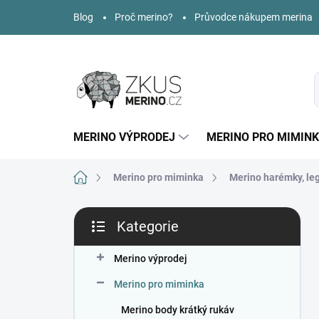
Přejít
Blog
Proč merino?
Průvodce nákupem merina
na
obsah
MERINO VÝPRODEJ
MERINO PRO MIMIN
Domů
Merino pro miminka
Merino harémky, leg
P
Kategorie
o
Přeskočit
s
kategorie
t
Merino výprodej
r
Merino pro miminka
a
n
Merino body krátký rukáv