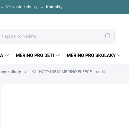
Velikostní tabulky
Kontakty
Hledat
KA
MERINO PRO DĚTI
MERINO PRO ŠKOLÁKY
íny, kalhoty
KALHOTY IOBIO MERINO FLEECE - modré
5 hodnocení
Podrobnosti hodnocení
ZNAČKA:
IOBIO
6
Měr
SK
cena
DĚT