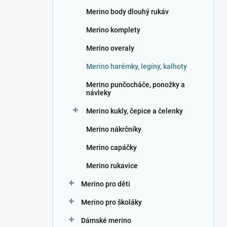
n
Merino body dlouhý rukáv
í
p
Merino komplety
a
n
Merino overaly
e
Merino harémky, legíny, kalhoty
l
Merino punčocháče, ponožky a
návleky
Merino kukly, čepice a čelenky
Merino nákrčníky
Merino capáčky
Merino rukavice
Merino pro děti
Merino pro školáky
Dámské merino