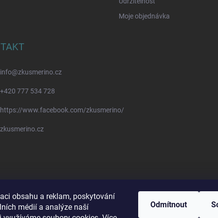
Udržitelnost
Moje objednávka
TAKT
info
@
zkusmerino.cz
+420 777 534 728
https://www.facebook.com/zkusmerino/
zkusmerino.cz
zaci obsahu a reklam, poskytování
Odmítnout
S
lních médií a analýze naší
i využíváme soubory cookies. Více