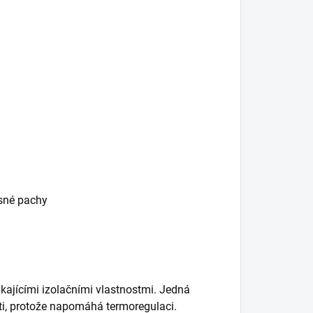
esné pachy
kajícími izolačními vlastnostmi. Jedná
ěti, protože napomáhá termoregulaci.