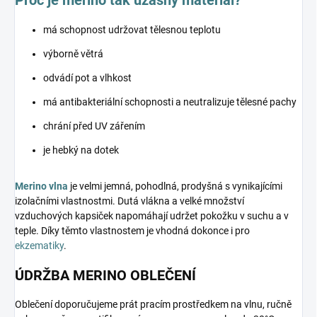
má schopnost udržovat tělesnou teplotu
výborně větrá
odvádí pot a vlhkost
má antibakteriální schopnosti a neutralizuje tělesné pachy
chrání před UV zářením
je hebký na dotek
Merino vlna
je velmi jemná, pohodlná, prodyšná s vynikajícími
izolačními vlastnostmi. Dutá vlákna a velké množství
vzduchových kapsiček napomáhají udržet pokožku v suchu a v
teple. Díky těmto vlastnostem je vhodná dokonce i pro
ekzematiky
.
ÚDRŽBA MERINO OBLEČENÍ
Oblečení doporučujeme prát pracím prostředkem na vlnu, ručně