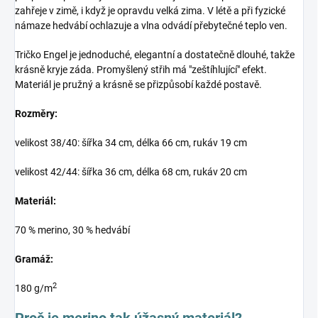
zahřeje v zimě, i když je opravdu velká zima. V létě a při fyzické
námaze hedvábí ochlazuje a vlna odvádí přebytečné teplo ven.
Tričko Engel je jednoduché, elegantní a dostatečně dlouhé, takže
krásně kryje záda. Promyšlený střih má "zeštíhlující" efekt.
Materiál je pružný a krásně se přizpůsobí každé postavě.
Rozměry:
velikost 38/40: šířka 34 cm, délka 66 cm, rukáv 19 cm
velikost 42/44: šířka 36 cm, délka 68 cm, rukáv 20 cm
Materiál:
70 % merino, 30 % hedvábí
Gramáž:
2
180 g/m
Proč je merino tak úžasný materiál?