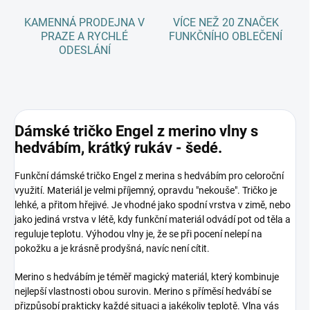
KAMENNÁ PRODEJNA V
VÍCE NEŽ 20 ZNAČEK
PRAZE A RYCHLÉ
FUNKČNÍHO OBLEČENÍ
ODESLÁNÍ
Dámské tričko Engel z merino vlny s
hedvábím, krátký rukáv - šedé.
Funkční dámské tričko Engel z merina s hedvábím pro celoroční
využití. Materiál je velmi příjemný, opravdu "nekouše". Tričko je
lehké, a přitom hřejivé. Je vhodné jako spodní vrstva v zimě, nebo
jako jediná vrstva v létě, kdy funkční materiál odvádí pot od těla a
reguluje teplotu. Výhodou vlny je, že se při pocení nelepí na
pokožku a je krásně prodyšná, navíc není cítit.
Merino s hedvábím je téměř magický materiál, který kombinuje
nejlepší vlastnosti obou surovin. Merino s příměsí hedvábí se
přizpůsobí prakticky každé situaci a jakékoliv teplotě. Vlna vás