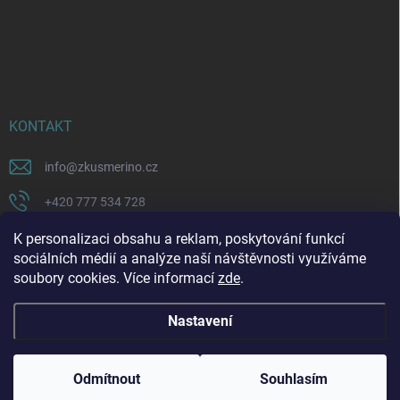
KONTAKT
info
@
zkusmerino.cz
+420 777 534 728
https://www.facebook.com/zkusmerino/
K personalizaci obsahu a reklam, poskytování funkcí
sociálních médií a analýze naší návštěvnosti využíváme
zkusmerino.cz
soubory cookies. Více informací
zde
.
Nastavení
Copyright 2026
ZKUSMERINO
. Všechna práva vyhrazena.
Upravit nastavení
cookies
Odmítnout
Souhlasím
Vytvořil Shoptet