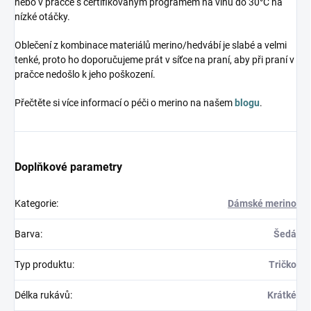
nebo v pračce s certifikovaným programem na vlnu do 30°C na
nízké otáčky.
Oblečení z kombinace materiálů merino/hedvábí je slabé a velmi
tenké, proto ho doporučujeme prát v síťce na praní, aby při praní v
pračce nedošlo k jeho poškození.
Přečtěte si více informací o péči o merino na našem
blogu
.
Doplňkové parametry
Kategorie
:
Dámské merino
Barva
:
Šedá
Typ produktu
:
Tričko
Délka rukávů
:
Krátké