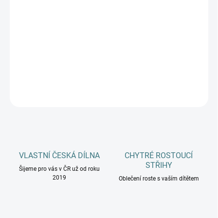
DOSPĚLÍ
MŮŽEME DORUČIT DO:
ZVOLTE VARIANTU
−
+
Přidat do košíku
DETAILNÍ INFORMACE
ZEPTAT SE
HLÍDAT
VLASTNÍ ČESKÁ DÍLNA
CHYTRÉ ROSTOUCÍ
STŘIHY
Šijeme pro vás v ČR už od roku
2019
Oblečení roste s vaším dítětem