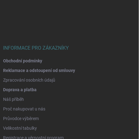
Z
á
p
a
t
í
INFORMACE PRO ZÁKAZNÍKY
Obchodní podmínky
Reklamace a odstoupení od smlouvy
Zpracování osobních údajů
Doprava a platba
Náš příběh
Proč nakupovat u nás
Průvodce výběrem
Velikostní tabulky
Registrace a věrnostní program