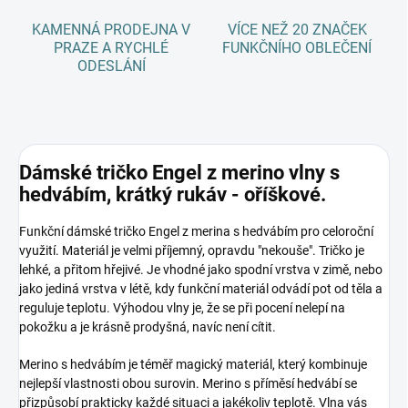
KAMENNÁ PRODEJNA V
VÍCE NEŽ 20 ZNAČEK
PRAZE A RYCHLÉ
FUNKČNÍHO OBLEČENÍ
ODESLÁNÍ
Dámské tričko Engel z merino vlny s
hedvábím, krátký rukáv - oříškové.
Funkční dámské tričko Engel z merina s hedvábím pro celoroční
využití. Materiál je velmi příjemný, opravdu "nekouše". Tričko je
lehké, a přitom hřejivé. Je vhodné jako spodní vrstva v zimě, nebo
jako jediná vrstva v létě, kdy funkční materiál odvádí pot od těla a
reguluje teplotu. Výhodou vlny je, že se při pocení nelepí na
pokožku a je krásně prodyšná, navíc není cítit.
Merino s hedvábím je téměř magický materiál, který kombinuje
nejlepší vlastnosti obou surovin. Merino s příměsí hedvábí se
přizpůsobí prakticky každé situaci a jakékoliv teplotě. Vlna vás