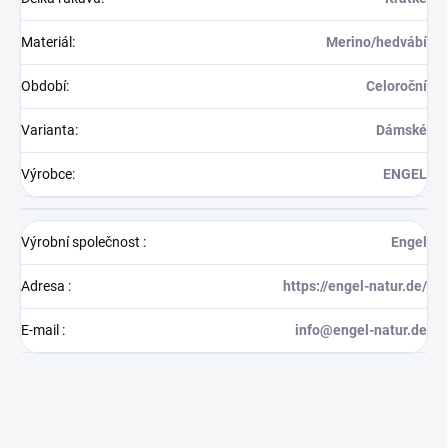
Materiál
:
Merino/hedvábí
Období
:
Celoroční
Varianta
:
Dámské
Výrobce
:
ENGEL
Výrobní společnost
:
Engel
Adresa
:
https://engel-natur.de/
E-mail
:
info@engel-natur.de