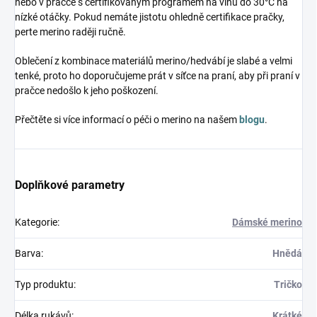
nebo v pračce s certifikovaným programem na vlnu do 30°C na
nízké otáčky. Pokud nemáte jistotu ohledně certifikace pračky,
perte merino raději ručně.
Oblečení z kombinace materiálů merino/hedvábí je slabé a velmi
tenké, proto ho doporučujeme prát v síťce na praní, aby při praní v
pračce nedošlo k jeho poškození.
Přečtěte si více informací o péči o merino na našem
blogu
.
Doplňkové parametry
Kategorie
:
Dámské merino
Barva
:
Hnědá
Typ produktu
:
Tričko
Délka rukávů
:
Krátké