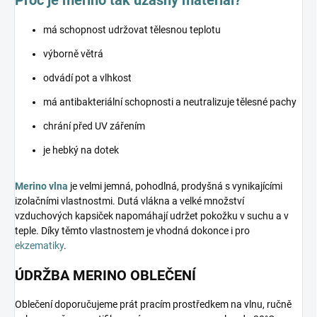
má schopnost udržovat tělesnou teplotu
výborně větrá
odvádí pot a vlhkost
má antibakteriální schopnosti a neutralizuje tělesné pachy
chrání před UV zářením
je hebký na dotek
Merino vlna
je velmi jemná, pohodlná, prodyšná s vynikajícími
izolačními vlastnostmi. Dutá vlákna a velké množství
vzduchových kapsiček napomáhají udržet pokožku v suchu a v
teple. Díky těmto vlastnostem je vhodná dokonce i pro
ekzematiky
.
ÚDRŽBA MERINO OBLEČENÍ
Oblečení doporučujeme prát pracím prostředkem na vlnu, ručně