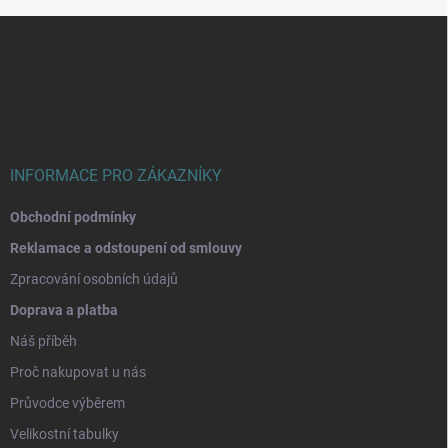
Z
á
p
a
t
í
INFORMACE PRO ZÁKAZNÍKY
Obchodní podmínky
Reklamace a odstoupení od smlouvy
Zpracování osobních údajů
Doprava a platba
Náš příběh
Proč nakupovat u nás
Průvodce výběrem
Velikostní tabulky