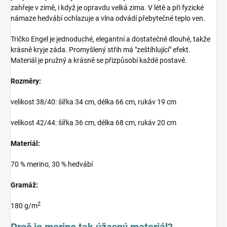
zahřeje v zimě, i když je opravdu velká zima. V létě a při fyzické
námaze hedvábí ochlazuje a vlna odvádí přebytečné teplo ven.
Tričko Engel je jednoduché, elegantní a dostatečně dlouhé, takže
krásně kryje záda. Promyšlený střih má "zeštíhlující" efekt.
Materiál je pružný a krásně se přizpůsobí každé postavě.
Rozměry:
velikost 38/40: šířka 34 cm, délka 66 cm, rukáv 19 cm
velikost 42/44: šířka 36 cm, délka 68 cm, rukáv 20 cm
Materiál:
70 % merino, 30 % hedvábí
Gramáž:
2
180 g/m
Proč je merino tak úžasný materiál?