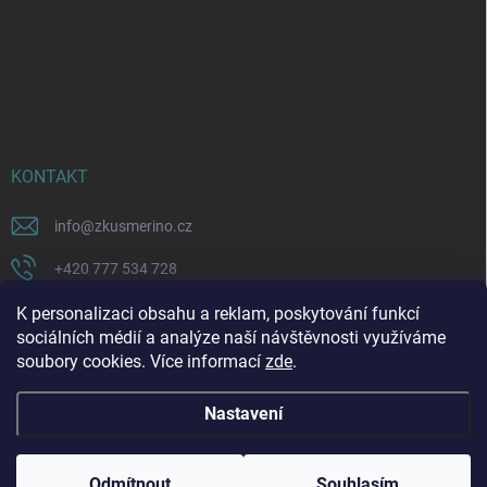
KONTAKT
info
@
zkusmerino.cz
+420 777 534 728
https://www.facebook.com/zkusmerino/
K personalizaci obsahu a reklam, poskytování funkcí
sociálních médií a analýze naší návštěvnosti využíváme
zkusmerino.cz
soubory cookies. Více informací
zde
.
Nastavení
Copyright 2026
ZKUSMERINO
. Všechna práva vyhrazena.
Upravit nastavení
cookies
Odmítnout
Souhlasím