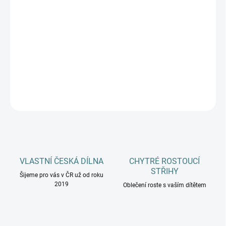
DOSPĚLÍ
MŮŽEME DORUČIT DO:
ZVOLTE VARIANTU
−
+
Přidat do košíku
DETAILNÍ INFORMACE
ZEPTAT SE
HLÍDAT
VLASTNÍ ČESKÁ DÍLNA
CHYTRÉ ROSTOUCÍ
STŘIHY
Šijeme pro vás v ČR už od roku
2019
Oblečení roste s vaším dítětem