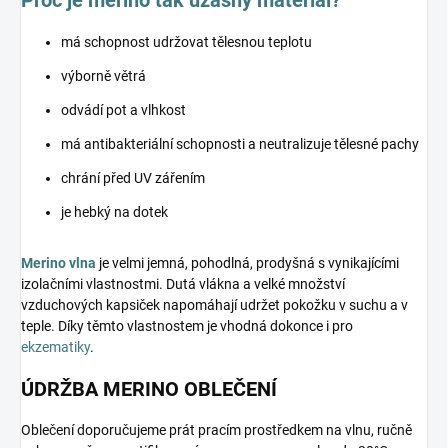
má schopnost udržovat tělesnou teplotu
výborně větrá
odvádí pot a vlhkost
má antibakteriální schopnosti a neutralizuje tělesné pachy
chrání před UV zářením
je hebký na dotek
Merino vlna
je velmi jemná, pohodlná, prodyšná s vynikajícími
izolačními vlastnostmi. Dutá vlákna a velké množství
vzduchových kapsiček napomáhají udržet pokožku v suchu a v
teple. Díky těmto vlastnostem je vhodná dokonce i pro
ekzematiky
.
ÚDRŽBA MERINO OBLEČENÍ
Oblečení doporučujeme prát pracím prostředkem na vlnu, ručně