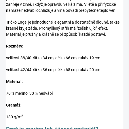
zahřeje v zimě, i když je opravdu velká zima. V létě a při fyzické
námaze hedvábí ochlazuje a vlna odvádí přebytečné teplo ven.
Tričko Engel je jednoduché, elegantní a dostatečně dlouhé, takže
krásně kryje záda. Promyšlený střih má "zeštíhlující" efekt.
Materiál je pružný a krásně se přizpůsobí každé postavě.
Rozměry:
velikost 38/40: šířka 34 cm, délka 66 cm, rukáv 19 cm
velikost 42/44: šířka 36 cm, délka 68 cm, rukáv 20 cm
Materiál:
70 % merino, 30 % hedvábí
Gramáž:
2
180 g/m
Proč je merino tak úžasný materiál?