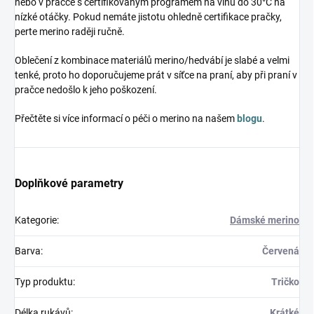
nebo v pračce s certifikovaným programem na vlnu do 30°C na
nízké otáčky. Pokud nemáte jistotu ohledně certifikace pračky,
perte merino raději ručně.
Oblečení z kombinace materiálů merino/hedvábí je slabé a velmi
tenké, proto ho doporučujeme prát v síťce na praní, aby při praní v
pračce nedošlo k jeho poškození.
Přečtěte si více informací o péči o merino na našem
blogu
.
Doplňkové parametry
Kategorie
:
Dámské merino
Barva
:
Červená
Typ produktu
:
Tričko
Délka rukávů
:
Krátké