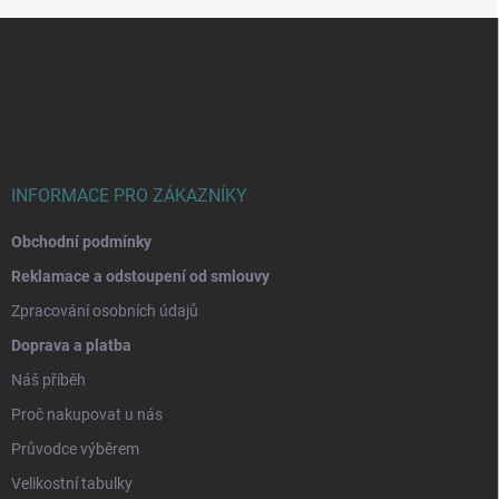
Z
á
p
a
t
í
INFORMACE PRO ZÁKAZNÍKY
Obchodní podmínky
Reklamace a odstoupení od smlouvy
Zpracování osobních údajů
Doprava a platba
Náš příběh
Proč nakupovat u nás
Průvodce výběrem
Velikostní tabulky