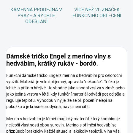
KAMENNÁ PRODEJNA V
VÍCE NEŽ 20 ZNAČEK
PRAZE A RYCHLÉ
FUNKČNÍHO OBLEČENÍ
ODESLÁNÍ
Dámské tričko Engel z merino vlny s
hedvábím, krátký rukáv - bordó.
Funkční dámské tričko Engel z merina s hedvábím pro celoroční
využití. Materiál je velmi příjemný, opravdu "nekouše". Tričko je
lehké, a přitom hřejivé. Je vhodné jako spodní vrstva v zimě, nebo
jako jediná vrstva v létě, kdy funkční materiál odvádí pot od těla a
reguluje teplotu. Výhodou vlny je, že se při pocení nelepí na
pokožku a je krásně prodyšná, navíc není cítit.
Merino s hedvábím je téměř magický materiál, který kombinuje
nejlepší vlastnosti obou surovin. Merino s příměsí hedvábí se
přizpůsobí prakticky každé situaci a jakékoliv teplotě. Vlna vás