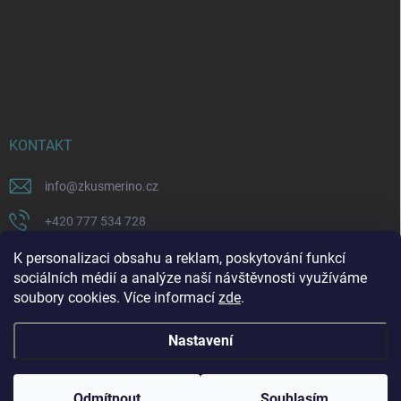
KONTAKT
info
@
zkusmerino.cz
+420 777 534 728
https://www.facebook.com/zkusmerino/
K personalizaci obsahu a reklam, poskytování funkcí
sociálních médií a analýze naší návštěvnosti využíváme
zkusmerino.cz
soubory cookies. Více informací
zde
.
Nastavení
Copyright 2026
ZKUSMERINO
. Všechna práva vyhrazena.
Upravit nastavení
cookies
Odmítnout
Souhlasím