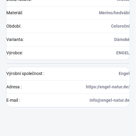
Materiál
:
Merino/hedvábí
Období
:
Celoroční
Varianta
:
Dámské
Výrobce
:
ENGEL
Výrobní společnost
:
Engel
Adresa
:
https://engel-natur.de/
E-mail
:
info@engel-natur.de