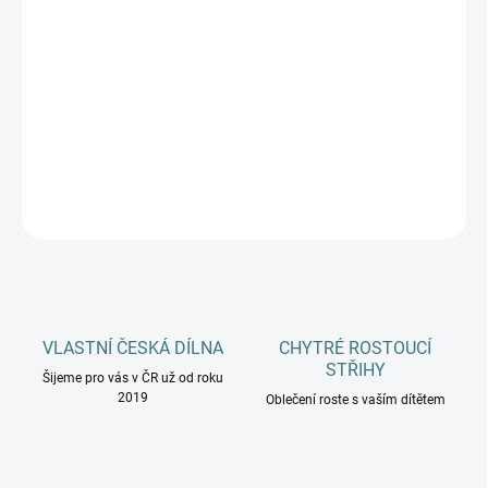
DOSPĚLÍ
MŮŽEME DORUČIT DO:
ZVOLTE VARIANTU
−
+
Přidat do košíku
DETAILNÍ INFORMACE
ZEPTAT SE
HLÍDAT
VLASTNÍ ČESKÁ DÍLNA
CHYTRÉ ROSTOUCÍ
STŘIHY
Šijeme pro vás v ČR už od roku
2019
Oblečení roste s vaším dítětem