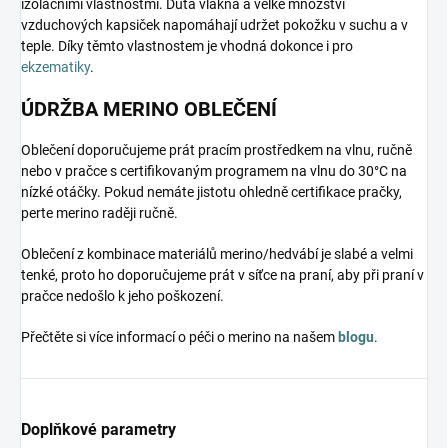
izolačními vlastnostmi. Dutá vlákna a velké množství
vzduchových kapsiček napomáhají udržet pokožku v suchu a v
teple. Díky těmto vlastnostem je vhodná dokonce i pro
ekzematiky
.
ÚDRŽBA MERINO OBLEČENÍ
Oblečení doporučujeme prát pracím prostředkem na vlnu, ručně
nebo v pračce s certifikovaným programem na vlnu do 30°C na
nízké otáčky. Pokud nemáte jistotu ohledně certifikace pračky,
perte merino raději ručně.
Oblečení z kombinace materiálů merino/hedvábí je slabé a velmi
tenké, proto ho doporučujeme prát v síťce na praní, aby při praní v
pračce nedošlo k jeho poškození.
Přečtěte si více informací o péči o merino na našem
blogu
.
Doplňkové parametry