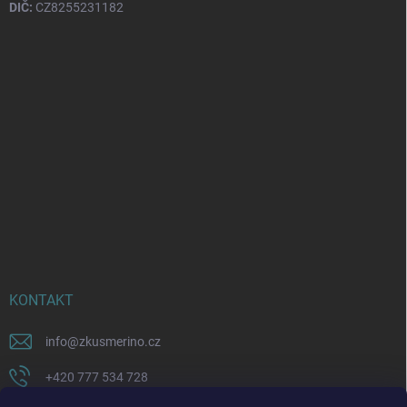
DIČ:
CZ8255231182
KONTAKT
info
@
zkusmerino.cz
+420 777 534 728