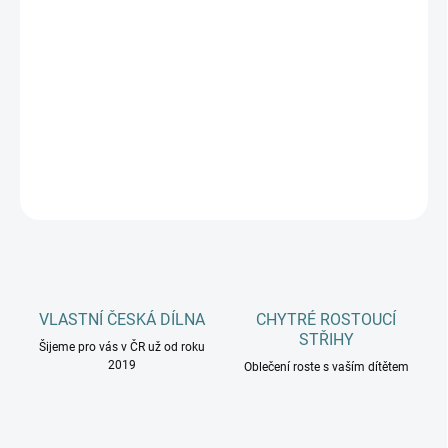
DOSPĚLÍ
MŮŽEME DORUČIT DO:
ZVOLTE VARIANTU
−
+
Přidat do košíku
DETAILNÍ INFORMACE
ZEPTAT SE
HLÍDAT
VLASTNÍ ČESKÁ DÍLNA
CHYTRÉ ROSTOUCÍ
STŘIHY
Šijeme pro vás v ČR už od roku
2019
Oblečení roste s vaším dítětem