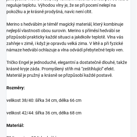
reguluje teplotu. Výhodou vlny je, že se při pocení nelepí na
pokožku a je krásně prodyšná, navíc není cítit.
Merino s hedvábím je téměř magický materiál, který kombinuje
nejlepší vlastnosti obou surovin. Merino s příměsí hedvábí se
přizpůsobí prakticky každé situaci a jakékoliv teplotě. Vlna vás
zahřeje v zimě, i když je opravdu velká zima. V létě a při fyzické
námaze hedvábí ochlazuje a vlna odvádí přebytečné teplo ven.
Tričko Engel je jednoduché, elegantní a dostatečně dlouhé, takže
krásně kryje záda. Promyšlený střih má "zeštíhlující" efekt.
Materiál je pružný a krásně se přizpůsobí každé postavě.
Rozměry:
velikost 38/40: šířka 34 cm, délka 66 cm
velikost 42/44: šířka 36 cm, délka 68 cm
Materiál: