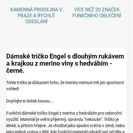
KAMENNÁ PRODEJNA V
VÍCE NEŽ 20 ZNAČEK
PRAZE A RYCHLÉ
FUNKČNÍHO OBLEČENÍ
ODESLÁNÍ
Dámské tričko Engel s dlouhým rukávem
a krajkou z merino vlny s hedvábím -
černé.
Tohle tričko je důkazem toho, že merino nemusí mít jen sportovní
vzhled!
Dopřejte si dotek luxusu...
Funkční dámské tričko Engel z merina s hedvábím pro celoroční
využití. Materiál je velmi příjemný, opravdu "nekouše". Tričko je
lehké, a přitom hřejivé. Je vhodné jako spodní vrstva v zimě, nebo
jako jediná vrstva v létě, kdy funkční materiál odvádí pot od těla a