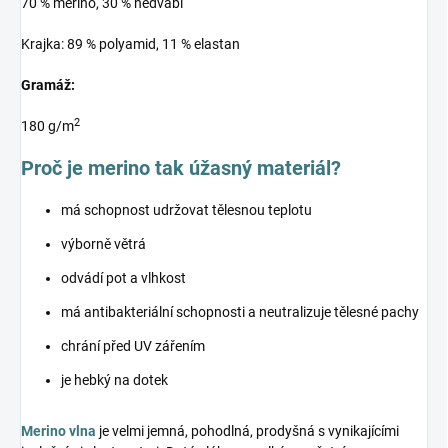
70 % merino, 30 % hedvábí
Krajka: 89 % polyamid, 11 % elastan
Gramáž:
2
180 g/m
Proč je merino tak úžasný materiál?
má schopnost udržovat tělesnou teplotu
výborně větrá
odvádí pot a vlhkost
má antibakteriální schopnosti a neutralizuje tělesné pachy
chrání před UV zářením
je hebký na dotek
Merino vlna
je velmi jemná, pohodlná, prodyšná s vynikajícími