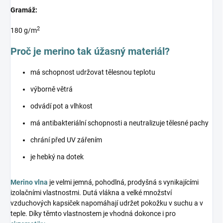
Gramáž:
2
180 g/m
Proč je merino tak úžasný materiál?
má schopnost udržovat tělesnou teplotu
výborně větrá
odvádí pot a vlhkost
má antibakteriální schopnosti a neutralizuje tělesné pachy
chrání před UV zářením
je hebký na dotek
Merino vlna
je velmi jemná, pohodlná, prodyšná s vynikajícími
izolačními vlastnostmi. Dutá vlákna a velké množství
vzduchových kapsiček napomáhají udržet pokožku v suchu a v
teple. Díky těmto vlastnostem je vhodná dokonce i pro