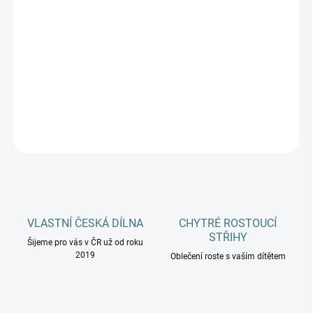
DOSPĚLÍ
MŮŽEME DORUČIT DO:
ZVOLTE VARIANTU
−
+
Přidat do košíku
DETAILNÍ INFORMACE
ZEPTAT SE
HLÍDAT
VLASTNÍ ČESKÁ DÍLNA
CHYTRÉ ROSTOUCÍ
STŘIHY
Šijeme pro vás v ČR už od roku
2019
Oblečení roste s vaším dítětem