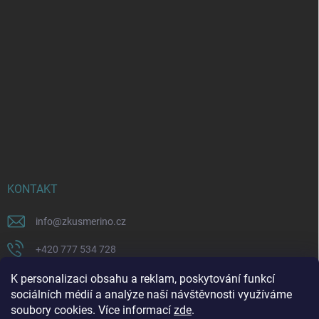
KONTAKT
info
@
zkusmerino.cz
+420 777 534 728
https://www.facebook.com/zkusmerino/
K personalizaci obsahu a reklam, poskytování funkcí
sociálních médií a analýze naší návštěvnosti využíváme
zkusmerino.cz
soubory cookies. Více informací
zde
.