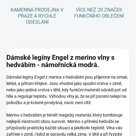
KAMENNÁ PRODEJNA V
VÍCE NEŽ 20 ZNAČEK
PRAZE A RYCHLÉ
FUNKČNÍHO OBLEČENÍ
ODESLÁNÍ
Dámské legíny Engel z merino vlny s
hedvábím - námořnická modrá.
Dámské legíny Engel z merina s hedvábím jsou příjemné na omak,
lehké, a přitom hřejivé. Jsou vhodné jako spodní vrstva v zimě,
nebo jako jediná vrstva v létě, kdy funkční materiál odvádí pot od
těla a reguluje teplotu. Výhodou vlny je, že se při pocení nelepí na
pokožku a je krásně prodyšná, navíc není cítit.
Merino s hedvábím je téměř magický materiál, který kombinuje
nejlepší vlastnosti obou surovin. Merino s příměsí hedvábí se
přizpůsobí prakticky každé situaci a jakékoliv teplotě. Vlna vás
zahřeje v zimě, i když je opravdu velká zima. V létě a při fyzické