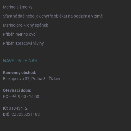
Merino a žmolky
Šťastné dítě nebo jak chytře oblékat na podzim a v zimě
Merino pro klidný spánek
Příběh merino ovcí
Příběh zpracování vlny
NAVŠTIVTE NÁS
Kamenný obchod:
Biskupcova 37, Praha 3 - Žižkov
Otevírací doba:
PO - PÁ: 9:00 - 16:00
IČ:
01043412
DIČ:
CZ8255231182