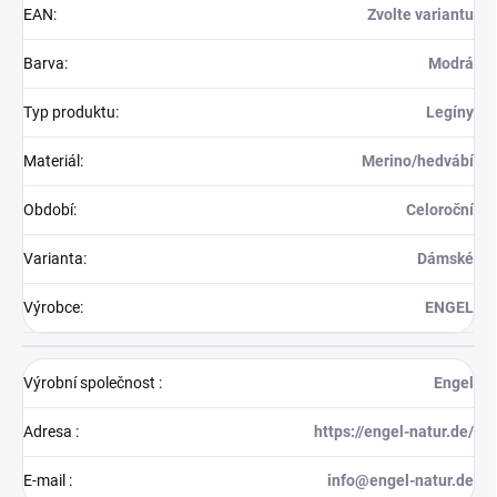
EAN
:
Zvolte variantu
Barva
:
Modrá
Typ produktu
:
Legíny
Materiál
:
Merino/hedvábí
Období
:
Celoroční
Varianta
:
Dámské
Výrobce
:
ENGEL
Výrobní společnost
:
Engel
Adresa
:
https://engel-natur.de/
E-mail
:
info@engel-natur.de