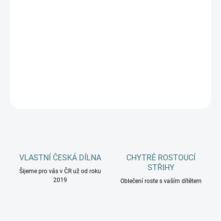
DOSPĚLÍ
MŮŽEME DORUČIT DO:
ZVOLTE VARIANTU
−
+
Přidat do košíku
DETAILNÍ INFORMACE
ZEPTAT SE
HLÍDAT
VLASTNÍ ČESKÁ DÍLNA
CHYTRÉ ROSTOUCÍ
STŘIHY
Šijeme pro vás v ČR už od roku
2019
Oblečení roste s vaším dítětem