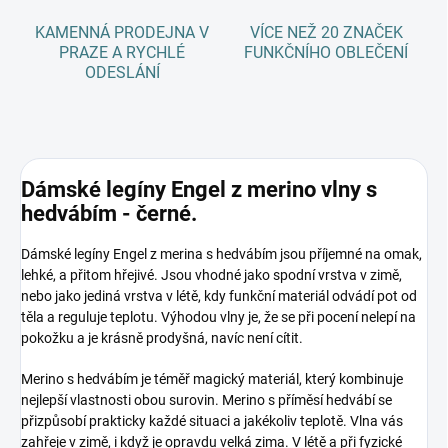
KAMENNÁ PRODEJNA V
VÍCE NEŽ 20 ZNAČEK
PRAZE A RYCHLÉ
FUNKČNÍHO OBLEČENÍ
ODESLÁNÍ
Dámské legíny Engel z merino vlny s
hedvábím - černé.
Dámské legíny Engel z merina s hedvábím jsou příjemné na omak,
lehké, a přitom hřejivé. Jsou vhodné jako spodní vrstva v zimě,
nebo jako jediná vrstva v létě, kdy funkční materiál odvádí pot od
těla a reguluje teplotu. Výhodou vlny je, že se při pocení nelepí na
pokožku a je krásně prodyšná, navíc není cítit.
Merino s hedvábím je téměř magický materiál, který kombinuje
nejlepší vlastnosti obou surovin. Merino s příměsí hedvábí se
přizpůsobí prakticky každé situaci a jakékoliv teplotě. Vlna vás
zahřeje v zimě, i když je opravdu velká zima. V létě a při fyzické