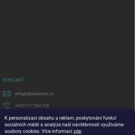
KONTAKT
info
@
zkusmerino.cz
+420 777 534 728
https://www.facebook.com/zkusmerino/
K personalizaci obsahu a reklam, poskytování funkcí
sociálních médií a analýze naší návštěvnosti využíváme
zkusmerino.cz
soubory cookies. Více informací
zde
.