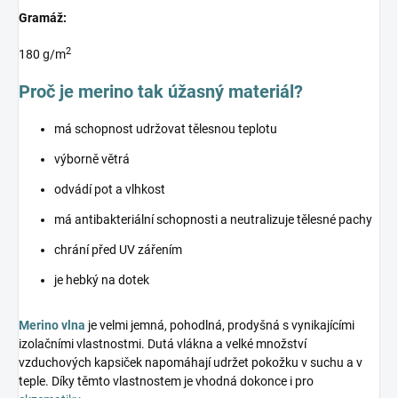
Gramáž:
2
180 g/m
Proč je merino tak úžasný materiál?
má schopnost udržovat tělesnou teplotu
výborně větrá
odvádí pot a vlhkost
má antibakteriální schopnosti a neutralizuje tělesné pachy
chrání před UV zářením
je hebký na dotek
Merino vlna
je velmi jemná, pohodlná, prodyšná s vynikajícími
izolačními vlastnostmi. Dutá vlákna a velké množství
vzduchových kapsiček napomáhají udržet pokožku v suchu a v
teple. Díky těmto vlastnostem je vhodná dokonce i pro