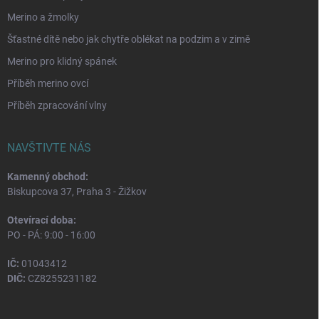
Merino a žmolky
Šťastné dítě nebo jak chytře oblékat na podzim a v zimě
Merino pro klidný spánek
Příběh merino ovcí
Příběh zpracování vlny
NAVŠTIVTE NÁS
Kamenný obchod:
Biskupcova 37, Praha 3 - Žižkov
Otevírací doba:
PO - PÁ: 9:00 - 16:00
IČ:
01043412
DIČ:
CZ8255231182