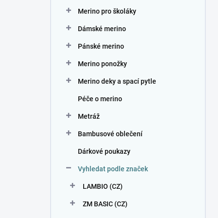
n
Merino pro školáky
í
p
Dámské merino
a
n
Pánské merino
e
Merino ponožky
l
Merino deky a spací pytle
Péče o merino
Metráž
Bambusové oblečení
Dárkové poukazy
Vyhledat podle značek
LAMBIO (CZ)
ZM BASIC (CZ)