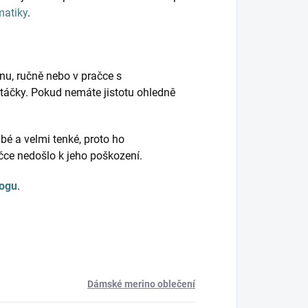
matiky
.
nu, ručně nebo v pračce s
táčky. Pokud nemáte jistotu ohledně
bé a velmi tenké, proto ho
ačce nedošlo k jeho poškození.
logu
.
Dámské merino oblečení