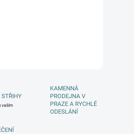
EME DORUČIT DO:
ZVOLTE VARIANTU
−
+
Přidat do košíku
ILNÍ INFORMACE
ZEPTAT SE
HLÍDAT
KAMENNÁ
 STŘIHY
PRODEJNA V
PRAZE A RYCHLÉ
s vaším
ODESLÁNÍ
EČENÍ