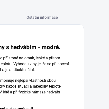
Ostatní informace
ny s hedvábím - modré.
 příjemné na omak, lehké a přitom
teplotu. Výhodou vlny je, že se při pocení
 a je antibakteriální.
mbinuje nejlepší vlastnosti obou
ky každé situaci a jakékoliv teplotě.
 V létě a při fyzické námaze hedvábí
cet ani vyměňovat!