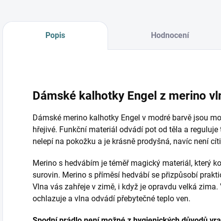
Popis
Hodnocení
Dámské kalhotky Engel z merino vl
Dámské merino kalhotky Engel v modré barvě jsou moc
hřejivé. Funkční materiál odvádí pot od těla a reguluje 
nelepí na pokožku a je krásně prodyšná, navíc není cítit
Merino s hedvábím je téměř magický materiál, který ko
surovin. Merino s příměsí hedvábí se přizpůsobí praktic
Vlna vás zahřeje v zimě, i když je opravdu velká zima.
ochlazuje a vlna odvádí přebytečné teplo ven.
Spodní prádlo není možné z hygienických důvodů vra