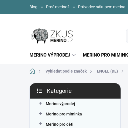
Přejít
Blog
Proč merino?
Průvodce nákupem merina
na
obsah
MERINO VÝPRODEJ
MERINO PRO MIMIN
Domů
Vyhledat podle značek
ENGEL (DE)
P
Kategorie
o
Přeskočit
s
kategorie
t
Merino výprodej
r
Merino pro miminka
a
n
Merino pro děti