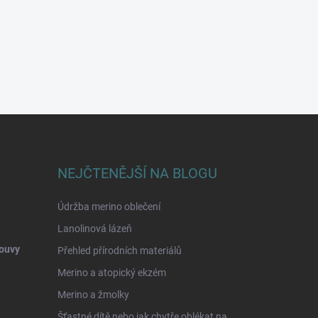
NEJČTENĚJŠÍ NA BLOGU
Údržba merino oblečení
Lanolinová lázeň
ouvy
Přehled přírodních materiálů
Merino a atopický ekzém
Merino a žmolky
Šťastné dítě nebo jak chytře oblékat na