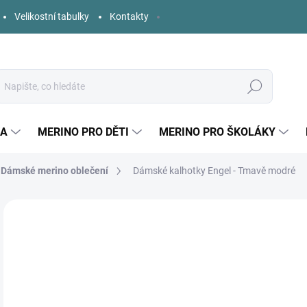
Velikostní tabulky
Kontakty
Hledat
KA
MERINO PRO DĚTI
MERINO PRO ŠKOLÁKY
Dámské merino oblečení
Dámské kalhotky Engel - Tmavě modré
Neohodnoceno
Podrobnosti hodnocení
ZNAČKA:
ENGEL
o
Měr
ZVO
cena
VELI