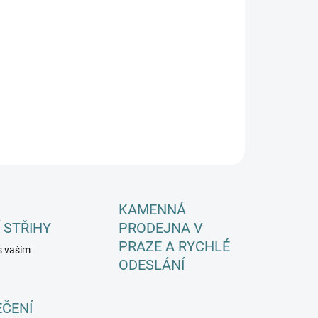
EME DORUČIT DO:
ZVOLTE VARIANTU
−
+
Přidat do košíku
ILNÍ INFORMACE
ZEPTAT SE
HLÍDAT
KAMENNÁ
 STŘIHY
PRODEJNA V
PRAZE A RYCHLÉ
s vaším
ODESLÁNÍ
EČENÍ