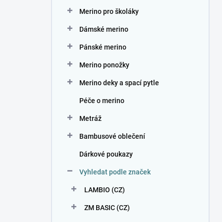
n
Merino pro školáky
í
p
Dámské merino
a
n
Pánské merino
e
Merino ponožky
l
Merino deky a spací pytle
Péče o merino
Metráž
Bambusové oblečení
Dárkové poukazy
Vyhledat podle značek
LAMBIO (CZ)
ZM BASIC (CZ)