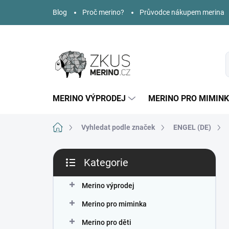
Přejít
Blog
Proč merino?
Průvodce nákupem merina
na
obsah
MERINO VÝPRODEJ
MERINO PRO MIMIN
Domů
Vyhledat podle značek
ENGEL (DE)
P
Kategorie
o
Přeskočit
s
kategorie
t
Merino výprodej
r
Merino pro miminka
a
n
Merino pro děti