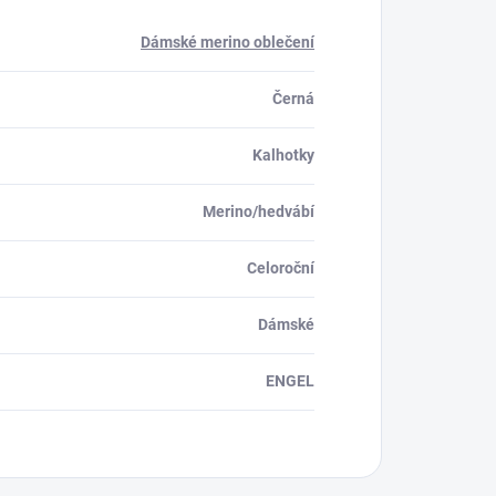
Dámské merino oblečení
Černá
Kalhotky
Merino/hedvábí
Celoroční
Dámské
ENGEL