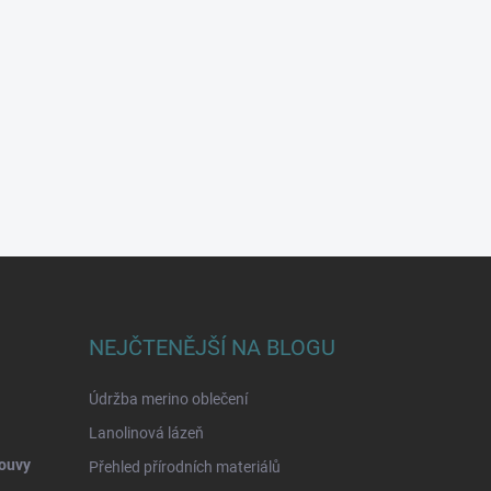
NEJČTENĚJŠÍ NA BLOGU
Údržba merino oblečení
Lanolinová lázeň
ouvy
Přehled přírodních materiálů