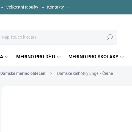
Velikostní tabulky
Kontakty
Hledat
KA
MERINO PRO DĚTI
MERINO PRO ŠKOLÁKY
Dámské merino oblečení
Dámské kalhotky Engel - Černé
Neohodnoceno
Podrobnosti hodnocení
ZNAČKA:
ENGEL
o
Měr
ZVO
cena
VELI