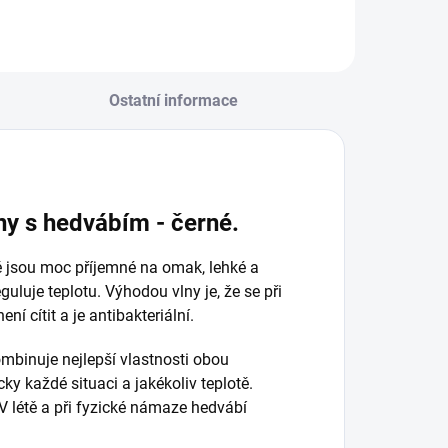
Ostatní informace
ny s hedvábím - černé.
ě jsou moc příjemné na omak, lehké a
guluje teplotu. Výhodou vlny je, že se při
í cítit a je antibakteriální.
mbinuje nejlepší vlastnosti obou
ky každé situaci a jakékoliv teplotě.
 V létě a při fyzické námaze hedvábí