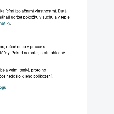
kajícími izolačními vlastnostmi. Dutá
hají udržet pokožku v suchu a v teple.
matiky
.
nu, ručně nebo v pračce s
táčky. Pokud nemáte jistotu ohledně
bé a velmi tenké, proto ho
ačce nedošlo k jeho poškození.
logu
.