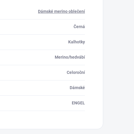
Dámské merino oblečení
Černá
Kalhotky
Merino/hedvábí
Celoroční
Dámské
ENGEL