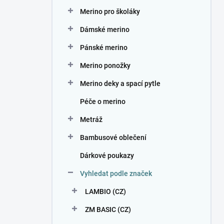
n
Merino pro školáky
í
p
Dámské merino
a
n
Pánské merino
e
Merino ponožky
l
Merino deky a spací pytle
Péče o merino
Metráž
Bambusové oblečení
Dárkové poukazy
Vyhledat podle značek
LAMBIO (CZ)
ZM BASIC (CZ)