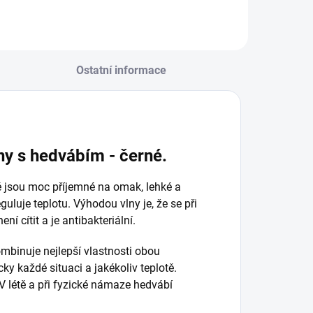
Ostatní informace
ny s hedvábím - černé.
ě jsou moc příjemné na omak, lehké a
guluje teplotu. Výhodou vlny je, že se při
í cítit a je antibakteriální.
mbinuje nejlepší vlastnosti obou
ky každé situaci a jakékoliv teplotě.
 V létě a při fyzické námaze hedvábí