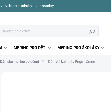
Velikostní tabulky
Kontakty
Hledat
KA
MERINO PRO DĚTI
MERINO PRO ŠKOLÁKY
Dámské merino oblečení
Dámské kalhotky Engel - Černé
Neohodnoceno
Podrobnosti hodnocení
ZNAČKA:
ENGEL
o
Měr
ZVO
cena
VELI