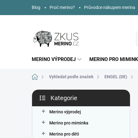
Přejít
Blog
Proč merino?
Průvodce nákupem merina
na
obsah
MERINO VÝPRODEJ
MERINO PRO MIMIN
Domů
Vyhledat podle značek
ENGEL (DE)
P
Kategorie
o
Přeskočit
s
kategorie
t
Merino výprodej
r
Merino pro miminka
a
n
Merino pro děti