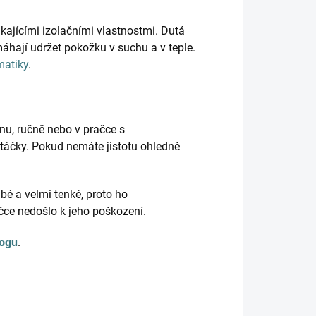
kajícími izolačními vlastnostmi. Dutá
hají udržet pokožku v suchu a v teple.
matiky
.
nu, ručně nebo v pračce s
táčky. Pokud nemáte jistotu ohledně
bé a velmi tenké, proto ho
ačce nedošlo k jeho poškození.
logu
.