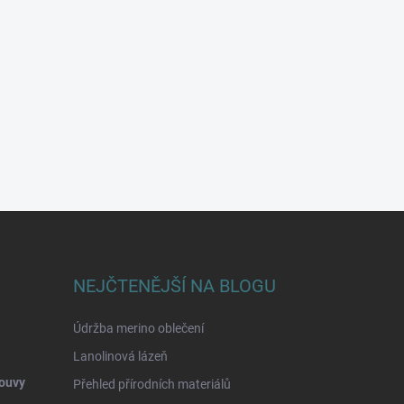
NEJČTENĚJŠÍ NA BLOGU
Údržba merino oblečení
Lanolinová lázeň
ouvy
Přehled přírodních materiálů