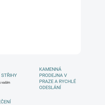
EME DORUČIT DO:
ZVOLTE VARIANTU
−
+
Přidat do košíku
ILNÍ INFORMACE
ZEPTAT SE
HLÍDAT
KAMENNÁ
 STŘIHY
PRODEJNA V
PRAZE A RYCHLÉ
s vaším
ODESLÁNÍ
EČENÍ