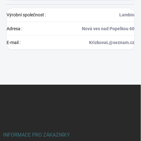
Výrobní společnost
:
Lambio
Adresa
:
Nová ves nad Popelkou 60
E-mail
:
KrizkovaL@seznam.cz
Z
á
p
a
t
í
INFORMACE PRO ZÁKAZNÍKY