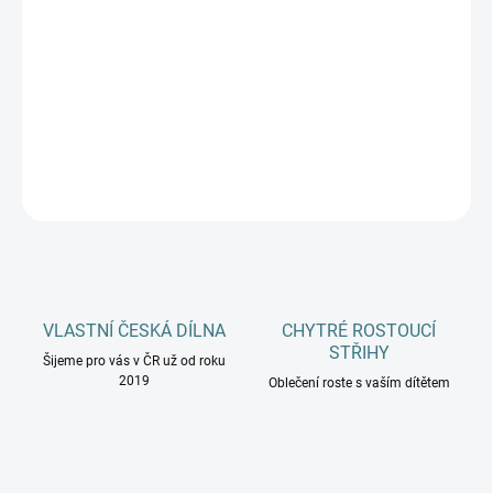
MŮŽEME DORUČIT DO:
11.8.2026
−
+
Přidat do košíku
DETAILNÍ INFORMACE
ZEPTAT SE
HLÍDAT
VLASTNÍ ČESKÁ DÍLNA
CHYTRÉ ROSTOUCÍ
STŘIHY
Šijeme pro vás v ČR už od roku
2019
Oblečení roste s vaším dítětem