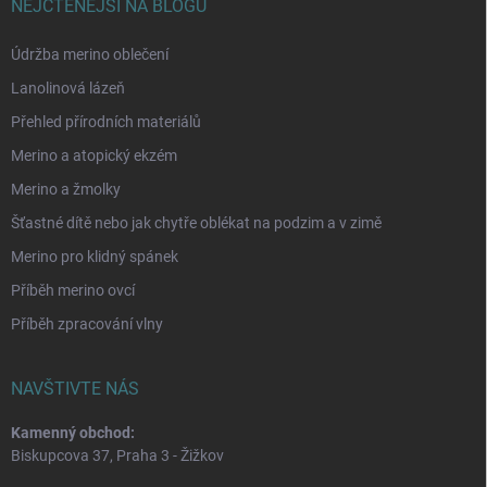
NEJČTENĚJŠÍ NA BLOGU
Údržba merino oblečení
Lanolinová lázeň
Přehled přírodních materiálů
Merino a atopický ekzém
Merino a žmolky
Šťastné dítě nebo jak chytře oblékat na podzim a v zimě
Merino pro klidný spánek
Příběh merino ovcí
Příběh zpracování vlny
NAVŠTIVTE NÁS
Kamenný obchod:
Biskupcova 37, Praha 3 - Žižkov