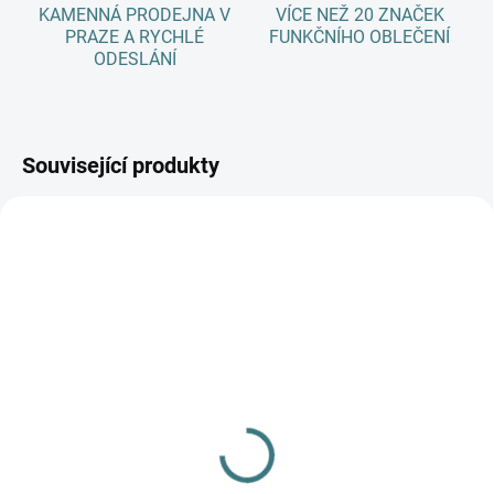
KAMENNÁ PRODEJNA V
VÍCE NEŽ 20 ZNAČEK
PRAZE A RYCHLÉ
FUNKČNÍHO OBLEČENÍ
ODESLÁNÍ
Související produkty
SKLADEM
SKLADEM
(2 KS)
(4 KS)
Rostoucí BAMBUSOVÝ
Rostoucí bambusové
overal Lambio, krátký -
body Lambio, KR -