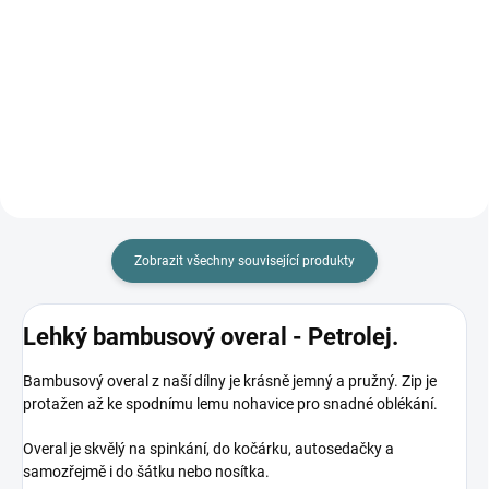
Petrol
Vespa/petrolej
670 Kč
370 Kč
od
Detail
Detail
Zobrazit všechny související produkty
Lehký bambusový overal - Petrolej.
Bambusový overal z naší dílny je krásně jemný a pružný. Zip je
protažen až ke spodnímu lemu nohavice pro snadné oblékání.
Overal je skvělý na spinkání, do kočárku, autosedačky a
samozřejmě i do šátku nebo nosítka.