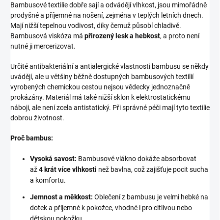
Bambusové textilie dobře sají a odvádějí vlhkost, jsou mimořádně
prodyšné a příjemné na nošení, zejména v teplých letních dnech.
Mají nižší tepelnou vodivost, díky čemuž působí chladivě.
Bambusová viskóza má
přirozený lesk a hebkost
, a proto není
nutné ji mercerizovat.
Určité antibakteriální a antialergické vlastnosti bambusu se někdy
uvádějí, ale u většiny běžně dostupných bambusových textilií
vyrobených chemickou cestou nejsou vědecky jednoznačně
prokázány. Materiál má také nižší sklon k elektrostatickému
náboji, ale není zcela antistatický. Při správné péči mají tyto textilie
dobrou životnost.
Proč bambus:
Vysoká savost:
Bambusové vlákno dokáže absorbovat
až
4 krát více vlhkosti
než bavlna, což zajišťuje pocit sucha
a komfortu.
Jemnost a měkkost:
Oblečení z bambusu je velmi hebké na
dotek a příjemné k pokožce, vhodné i pro citlivou nebo
dětskou pokožku.