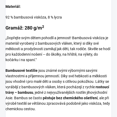
Materiál:
92 % bambusová viskóza, 8 % lycra
2
Gramáž: 280 g/m
„Dopřejte svým dětem pohodlí a jemnost! Bambusová viskóza je
materiál vyrobený z bambusových vláken, který si díky své
měkkosti a prodyšnosti zamilují jak děti, tak rodiče. Skvěle se hodí
pro každodenní nošení – do školky, na hřiště, na výlety, do
kočárku i na spaní."
Bambusové textilie
jsou známé svými výbornými savými
vlastnostmi a příjemnou jemností. Díky své hebkosti a měkkosti
jsou vhodné i pro malé děti a osoby s citlivou pokožkou. Látky se
vyrábějí z bambusových vláken, která pocházejí z rychle
rostoucí
trávy – bambusu
, jedné z nejvyužívanějších rostlin jihovýchodní
Asie. Bambus se často
pěstuje bez chemického ošetření
, ale při
výrobě textilií se většinou zpracovává podobně jako viskóza, tedy
chemickou cestou.