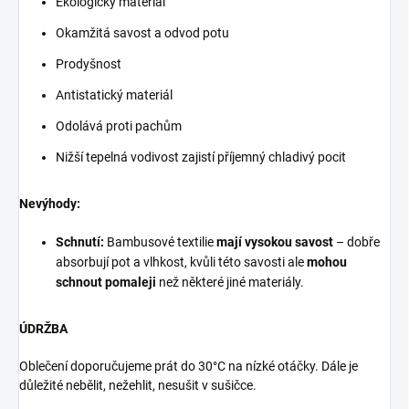
Ekologický materiál
Okamžitá savost a odvod potu
Prodyšnost
Antistatický materiál
Odolává proti pachům
Nižší tepelná vodivost zajistí příjemný chladivý pocit
Nevýhody:
Schnutí:
Bambusové textilie
mají vysokou savost
– dobře
absorbují pot a vlhkost, kvůli této savosti ale
mohou
schnout pomaleji
než některé jiné materiály.
ÚDRŽBA
Oblečení doporučujeme prát do 30°C na nízké otáčky. Dále je
důležité nebělit, nežehlit, nesušit v sušičce.