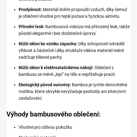
Prodyšnost:
Materiál dobře propouští vzduch, díky čemuž
je oblečení vhodné pro teplé počasí a fyzickou aktivitu.
Přírodní lesk:
Bambusová viskóza má přirozený lesk, takže
působí elegantně i bez dodatečné úpravy.
Nižší sklon ke vzniku zápachu:
Díky schopnosti odvádět
vlhkost a částečně i díky struktuře vlákna materiál méně
zadržuje tělesné pachy.
Nižší sklon k elektrostatickému náboji:
Oblečení z
bambusu se méně „lepí“ na tělo a nepřitahuje prach.
Ekologický původ suroviny:
Bambus je rychle obnovitelná
rostlina, která obvykle nevyžaduje pesticidy ani intenzivní
zavlažování.
Výhody bambusového oblečení:
Vhodné pro citlivou pokožku