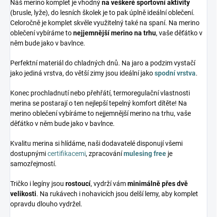
Náš merino komplet je vhodný
na veškeré sportovní aktivity
(brusle, lyže), do lesních školek je to pak úplně ideální oblečení.
Celoročně je komplet skvěle využitelný také na spaní. Na merino
oblečení vybíráme to
nejjemnější merino na trhu
, vaše děťátko v
něm bude jako v bavlnce.
Perfektní materiál do chladných dnů. Na jaro a podzim vystačí
jako jediná vrstva, do větší zimy jsou ideální jako
spodní vrstva
.
Konec prochladnutí nebo přehřátí, termoregulační vlastnosti
merina se postarají o ten nejlepší tepelný komfort dítěte! Na
merino oblečení vybíráme to nejjemnější merino na trhu, vaše
děťátko v něm bude jako v bavlnce.
Kvalitu merina si hlídáme, naši dodavatelé disponují všemi
dostupnými
certifikacemi
, zpracování
mulesing free
je
samozřejmostí.
Tričko i legíny jsou
rostoucí
, vydrží vám
minimálně přes dvě
velikosti
. Na rukávech i nohavicích jsou delší lemy, aby komplet
opravdu dlouho vydržel.