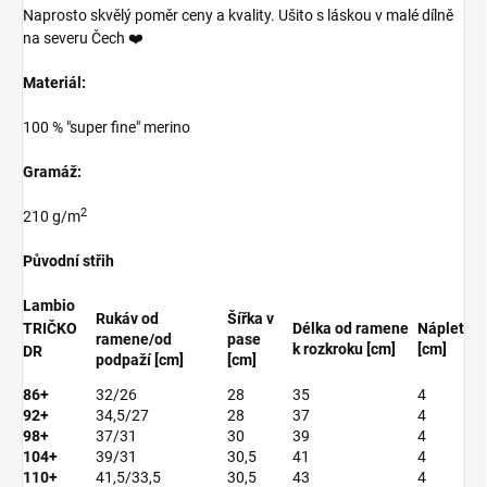
Naprosto skvělý poměr ceny a kvality. Ušito s láskou v malé dílně
na severu Čech ❤️
Materiál:
100 % "super fine" merino
Gramáž:
2
210 g/m
Původní střih
Lambio
Rukáv od
Šířka v
TRIČKO
Délka od ramene
Náplet
ramene/od
pase
k rozkroku [cm]
[cm]
DR
podpaží [cm]
[cm]
86+
32/26
28
35
4
92+
34,5/27
28
37
4
98+
37/31
30
39
4
104+
39/31
30,5
41
4
110+
41,5/33,5
30,5
43
4