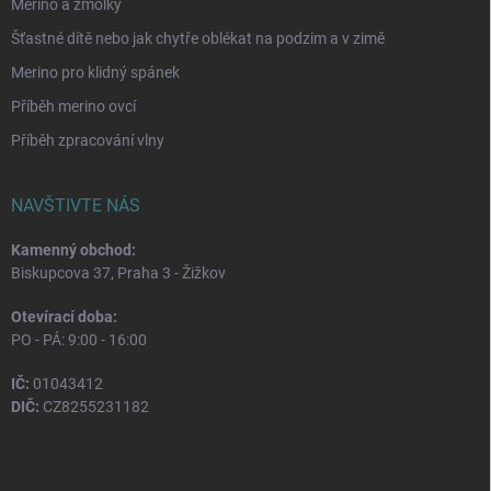
Merino a žmolky
Šťastné dítě nebo jak chytře oblékat na podzim a v zimě
Merino pro klidný spánek
Příběh merino ovcí
Příběh zpracování vlny
NAVŠTIVTE NÁS
Kamenný obchod:
Biskupcova 37, Praha 3 - Žižkov
Otevírací doba:
PO - PÁ: 9:00 - 16:00
IČ:
01043412
DIČ:
CZ8255231182