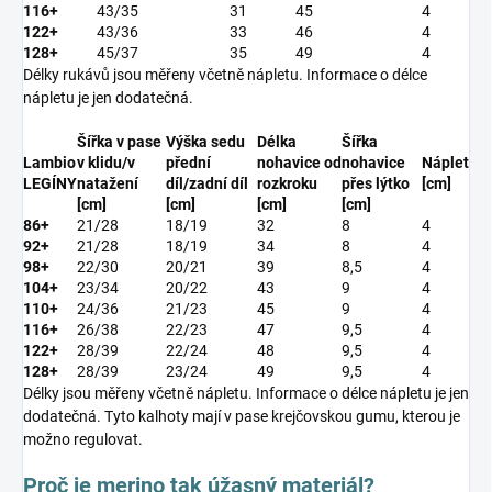
116+
43/35
31
45
4
122+
43/36
33
46
4
128+
45/37
35
49
4
Délky rukávů jsou měřeny včetně nápletu. Informace o délce
nápletu je jen dodatečná.
Šířka v pase
Výška sedu
Délka
Šířka
Lambio
v klidu/v
přední
nohavice od
nohavice
Náplet
LEGÍNY
natažení
díl/zadní díl
rozkroku
přes lýtko
[cm]
[cm]
[cm]
[cm]
[cm]
86+
21/28
18/19
32
8
4
92+
21/28
18/19
34
8
4
98+
22/30
20/21
39
8,5
4
104+
23/34
20/22
43
9
4
110+
24/36
21/23
45
9
4
116+
26/38
22/23
47
9,5
4
122+
28/39
22/24
48
9,5
4
128+
28/39
23/24
49
9,5
4
Délky jsou měřeny včetně nápletu. Informace o délce nápletu je jen
dodatečná. Tyto kalhoty mají v pase krejčovskou gumu, kterou je
možno regulovat.
Proč je merino tak úžasný materiál?