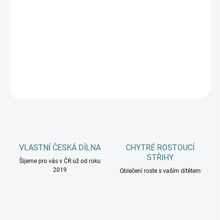
MŮŽEME DORUČIT DO:
11.8.2026
−
+
Přidat do košíku
DETAILNÍ INFORMACE
ZEPTAT SE
HLÍDAT
VLASTNÍ ČESKÁ DÍLNA
CHYTRÉ ROSTOUCÍ
STŘIHY
Šijeme pro vás v ČR už od roku
2019
Oblečení roste s vaším dítětem