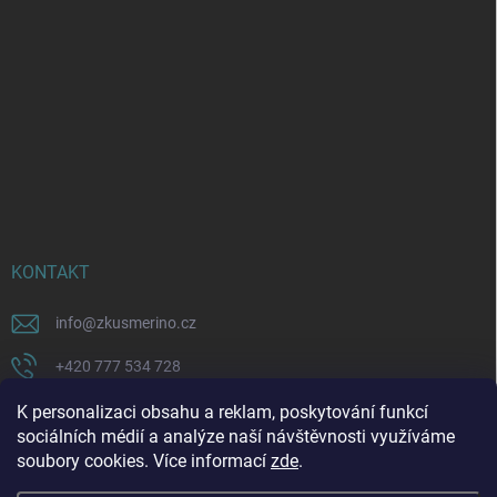
KONTAKT
info
@
zkusmerino.cz
+420 777 534 728
https://www.facebook.com/zkusmerino/
K personalizaci obsahu a reklam, poskytování funkcí
sociálních médií a analýze naší návštěvnosti využíváme
zkusmerino.cz
soubory cookies. Více informací
zde
.