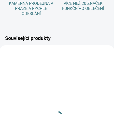
KAMENNÁ PRODEJNA V
VÍCE NEŽ 20 ZNAČEK
PRAZE A RYCHLÉ
FUNKČNÍHO OBLEČENÍ
ODESLÁNÍ
Související produkty
AKCE
SKLADEM
(>5 KS)
SONETT Olivový prací
gel na vlnu a hedvábí - 1