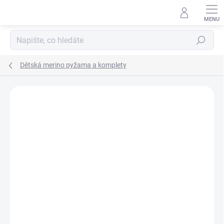
Přejít
na
obsah
Hledat
Dětská merino pyžama a komplety
Podrobnosti hodnocení
7 hodnocení
ZNAČKA:
LAMBIO