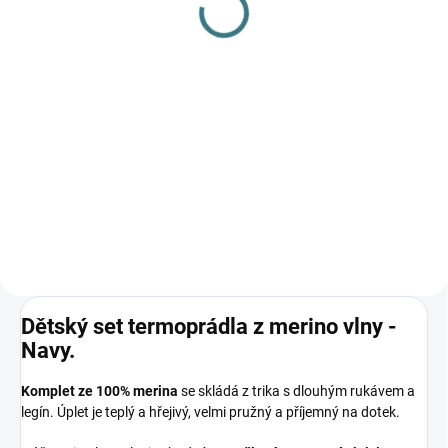
L
249 Kč
Do košíku
Prémiová péče s bio olivovým
olejem a levandulí. Ekologický
prací gel vyvinutý speciálně pro
nejjemnější merino vlnu a
hedvábí. Neobsahuje enzymy,
vyživuje vlákno a vrací mu...
Dětský set termoprádla z merino vlny -
Navy.
Komplet ze 100% merina
se skládá z trika s dlouhým rukávem a
legín. Úplet je teplý a hřejivý, velmi pružný a příjemný na dotek.