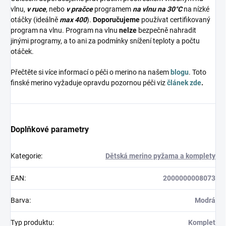
vlnu,
v ruce
, nebo
v pračce
programem
na vlnu na 30°C
na nízké
otáčky (ideálně
max 400
).
Doporučujeme
používat certifikovaný
program na vlnu. Program na vlnu
nelze
bezpečně nahradit
jinými programy, a to ani za podmínky snížení teploty a počtu
otáček.
Přečtěte si více informací o péči o merino na našem
blogu
. Toto
finské merino vyžaduje opravdu pozornou péči viz
článek zde
.
Doplňkové parametry
Kategorie
:
Dětská merino pyžama a komplety
EAN
:
2000000008073
Barva
:
Modrá
Typ produktu
:
Komplet