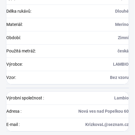
Délka rukávů
:
Dlouhé
Materiál
:
Merino
Období
:
Zimní
Použitá metráž
:
česká
Výrobce
:
LAMBIO
Vzor
:
Bez vzoru
Výrobní společnost
:
Lambio
Adresa
:
Nová ves nad Popelkou 60
E-mail
:
KrizkovaL@seznam.cz