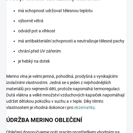
má schopnost udržovat tělesnou teplotu
výborně větrá
odvádí pot a vlhkost
má antibakteriální schopnosti a neutralizuje tělesné pachy
chrání před UV zářením
je hebký na dotek
Merino vlna je velmi jemná, pohodlná, prodyšná s vynikajícími
izolačními vlastnostmi. Jedná se o jeden z nejvhodnějších
materiálů pro nejmenší děti, protože napomáhá termoregulaci.
Dutá vlákna a velké množství vzduchových kapsiček napomáhají
udržet dětskou pokožku v suchu a v teple. Díky těmto
vlastnostem je vhodná dokonce i pro
ekzematiky
.
ÚDRŽBA MERINO OBLEČENÍ
Oblečení doporučujeme prát pracím prostředkem vhodným na