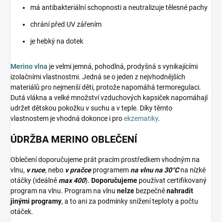
má antibakteriální schopnosti a neutralizuje tělesné pachy
chrání před UV zářením
je hebký na dotek
Merino vlna
je velmi jemná, pohodlná, prodyšná s vynikajícími
izolačními vlastnostmi. Jedná se o jeden z nejvhodnějších
materiálů pro nejmenší děti, protože napomáhá termoregulaci.
Dutá vlákna a velké množství vzduchových kapsiček napomáhají
udržet dětskou pokožku v suchu a v teple. Díky těmto
vlastnostem je vhodná dokonce i pro
ekzematiky
.
ÚDRŽBA MERINO OBLEČENÍ
Oblečení doporučujeme prát pracím prostředkem vhodným na
vlnu,
v ruce
, nebo
v pračce
programem
na vlnu na 30°C
na nízké
otáčky (ideálně
max 400
).
Doporučujeme
používat certifikovaný
program na vlnu. Program na vlnu
nelze
bezpečně
nahradit
jinými programy
, a to ani za podmínky snížení teploty a počtu
otáček.