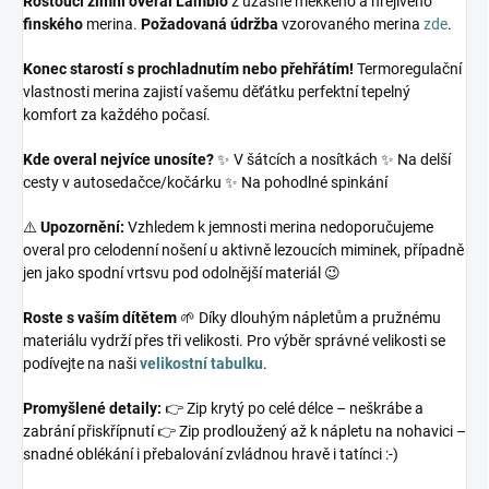
Rostoucí zimní overal Lambio
z úžasně měkkého a hřejivého
finského
merina.
Požadovaná údržba
vzorovaného merina
zde
.
Konec starostí s prochladnutím nebo přehřátím!
Termoregulační
vlastnosti merina zajistí vašemu děťátku perfektní tepelný
komfort za každého počasí.
Kde overal nejvíce unosíte?
✨ V šátcích a nosítkách ✨ Na delší
cesty v autosedačce/kočárku ✨ Na pohodlné spinkání
⚠️
Upozornění:
Vzhledem k jemnosti merina nedoporučujeme
overal pro celodenní nošení u aktivně lezoucích miminek, případně
jen jako spodní vrtsvu pod odolnější materiál 😉
Roste s vaším dítětem
🌱 Díky dlouhým nápletům a pružnému
materiálu vydrží přes tři velikosti. Pro výběr správné velikosti se
podívejte na naši
velikostní tabulku
.
Promyšlené detaily:
👉 Zip krytý po celé délce – neškrábe a
zabrání přiskřípnutí 👉 Zip prodloužený až k nápletu na nohavici –
snadné oblékání i přebalování zvládnou hravě i tatínci :-)