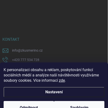
KONTAKT
info
@
zkusmerino.cz
+420 777 534 728
https://www.facebook.com/zkusmerino/
K personalizaci obsahu a reklam, poskytování funkcí
sociálních médií a analýze naší návštěvnosti využíváme
zkusmerino.cz
soubory cookies. Více informací
zde
.
Nastavení
Copyright 2026
ZKUSMERINO
. Všechna práva vyhrazena.
Upravit nastavení
cookies
Odmítnout
Souhlasím