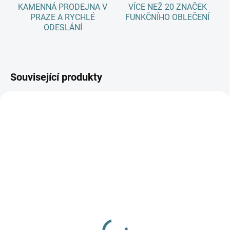
KAMENNÁ PRODEJNA V
VÍCE NEŽ 20 ZNAČEK
PRAZE A RYCHLÉ
FUNKČNÍHO OBLEČENÍ
ODESLÁNÍ
Související produkty
AKCE
SKLADEM
(1 KS)
SKLADEM
(1 KS)
Celoroční
Rostoucí zimní MERINO
merino/hedvábí body
komplet Lambio, DR -
Fixoni, DR - Celopotisk -