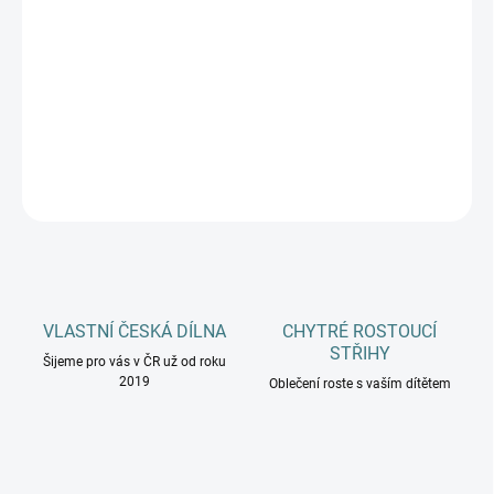
MŮŽEME DORUČIT DO:
11.8.2026
−
+
Přidat do košíku
DETAILNÍ INFORMACE
ZEPTAT SE
HLÍDAT
VLASTNÍ ČESKÁ DÍLNA
CHYTRÉ ROSTOUCÍ
STŘIHY
Šijeme pro vás v ČR už od roku
2019
Oblečení roste s vaším dítětem