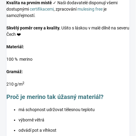
Kvalita na prvním místě
✓ Naši dodavatelé disponují všemi
dostupnými
certifikacemi
, zpracování
mulesing free
je
samozřejmostí.
Skvělý poměr ceny a kvality.
Ušito s láskou v malé dílně na severu
Čech ❤️
Materiál:
100 % merino
Gramáž:
2
210 g/m
Proč je merino tak úžasný materiál?
má schopnost udržovat tělesnou teplotu
výborně větrá
odvádí pot a vlhkost