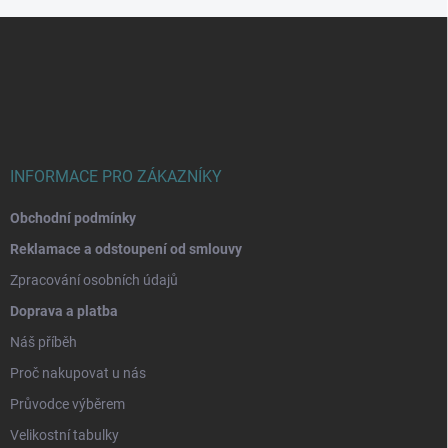
Z
á
p
a
t
í
INFORMACE PRO ZÁKAZNÍKY
Obchodní podmínky
Reklamace a odstoupení od smlouvy
Zpracování osobních údajů
Doprava a platba
Náš příběh
Proč nakupovat u nás
Průvodce výběrem
Velikostní tabulky