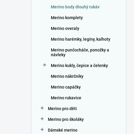
n
Merino body dlouhý rukáv
í
p
Merino komplety
a
n
Merino overaly
e
Merino harémky, legíny, kalhoty
l
Merino punčocháče, ponožky a
návleky
Merino kukly, čepice a čelenky
Merino nákrčníky
Merino capáčky
Merino rukavice
Merino pro děti
Merino pro školáky
Dámské merino