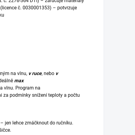
t. č. 2276-364 DTI) – zaručuje materiály
(licence č. 0030001353) – potvrzuje
žku
dným na vlnu,
v ruce
, nebo
v
ideálně
max
na vlnu. Program na
ani za podmínky snížení teploty a počtu
 – jen lehce zmáčknout do ručníku.
šičce.