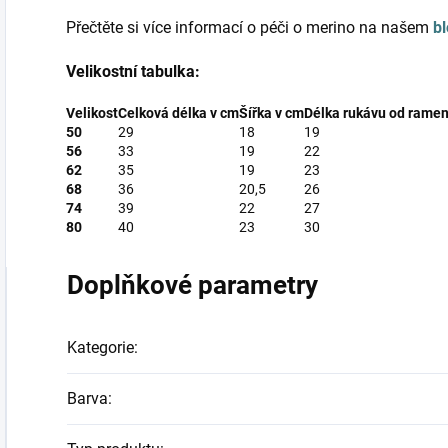
Přečtěte si více informací o péči o merino na našem
b
Velikostní tabulka:
Velikost
Celková délka v cm
Šířka v cm
Délka rukávu od ramen
50
29
18
19
56
33
19
22
62
35
19
23
68
36
20,5
26
74
39
22
27
80
40
23
30
Doplňkové parametry
Kategorie
:
Barva
: