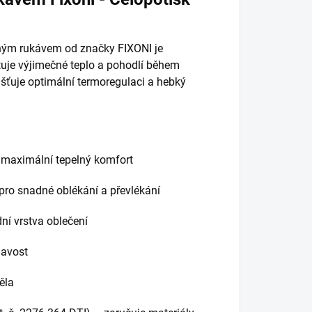
hým rukávem od značky FIXONI je
tuje výjimečné teplo a pohodlí během
išťuje optimální termoregulaci a hebký
 maximální tepelný komfort
pro snadné oblékání a převlékání
ní vrstva oblečení
havost
ěla