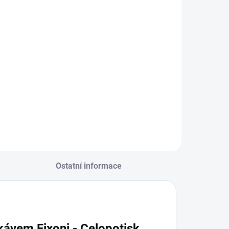
ambio, DR -
Lambio, DR -
ostavičky
1 278 Kč
d
Javor
Mauve
1 278 Kč
od
Detail
Detail
Ostatní informace
ávem Fixoni - Celopotisk