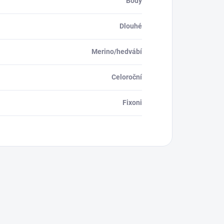
Body
Dlouhé
Merino/hedvábí
Celoroční
Fixoni