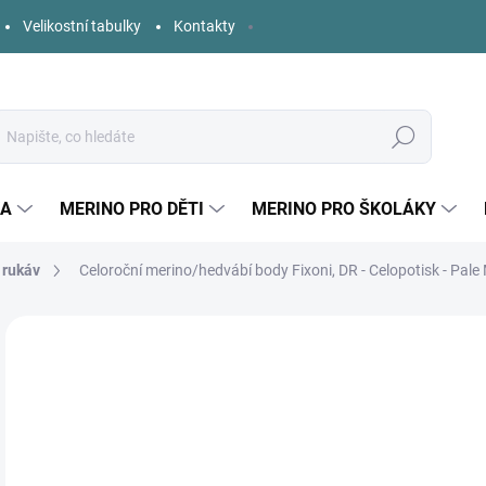
Velikostní tabulky
Kontakty
Hledat
KA
MERINO PRO DĚTI
MERINO PRO ŠKOLÁKY
 rukáv
Celoroční merino/hedvábí body Fixoni, DR - Celopotisk - Pal
Neohodnoceno
Podrobnosti hodnocení
ZNAČKA:
FIXONI
AKCE
1 
Měr
ZVO
cena