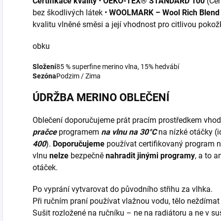
Certifikace kvality
•
OEKO-TEX® STANDARD 100
(Cer
bez škodlivých látek •
WOOLMARK – Wool Rich Blend
kvalitu vlněné směsi a její vhodnost pro citlivou poko
obku
Složení
85 % superfine merino vlna, 15% hedvábí
Sezóna
Podzim / Zima
ÚDRŽBA MERINO OBLEČENÍ
Oblečení doporučujeme prát pracím prostředkem vho
pračce
programem
na vlnu na 30°C
na nízké otáčky (
400
).
Doporučujeme
používat certifikovaný program 
vlnu
nelze
bezpečně
nahradit jinými programy
, a to 
otáček.
Po vyprání vytvarovat do původního střihu za vlhka.
Při ručním praní používat vlažnou vodu, tělo neždímat
Sušit rozložené na ručníku – ne na radiátoru a ne v su