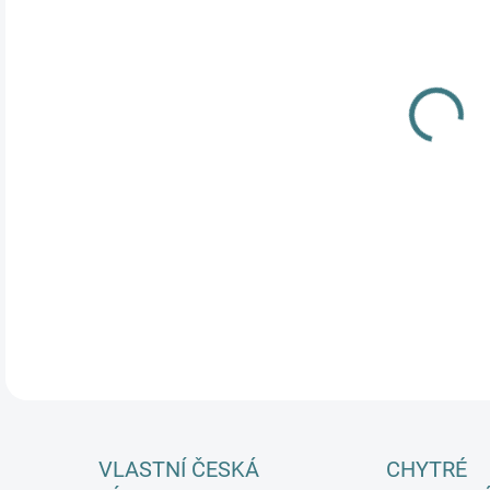
DĚT
MŮŽ
Luxu
komb
cert
oblé
DETA
VLASTNÍ ČESKÁ
CHYTRÉ