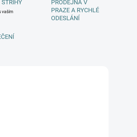
 STŘIHY
PRODEJNA V
PRAZE A RYCHLÉ
s vaším
ODESLÁNÍ
EČENÍ
SKLADEM
SKLADEM
(2 KS)
(1 KS)
ostoucí zimní
Rostoucí zimní
MERINO overal
MERINO overal