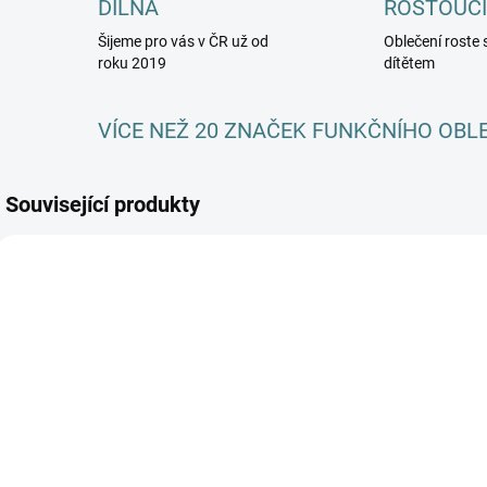
DÍLNA
ROSTOUCÍ
Šijeme pro vás v ČR už od
Oblečení roste 
roku 2019
dítětem
VÍCE NEŽ 20 ZNAČEK FUNKČNÍHO OBL
Související produkty
AKCE
SKLADEM
SKLADEM
(1 KS)
(5 KS)
Celoroční
Dětská
R
merino/hedvábí
merino/hedvábí