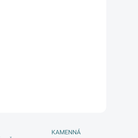
SKÉ VELIKOSTI
EME DORUČIT DO:
ZVOLTE VARIANTU
−
+
Přidat do košíku
sní dětské body z merino/hedvábí Fixoni – dokonalá
inace hebkosti, tepla a pohodlí pro vaše nejmenší, s
ifikací OEKO-TEX® a praktickými druky pro snadné
kání.🐑💚
ILNÍ INFORMACE
ZEPTAT SE
HLÍDAT
KAMENNÁ