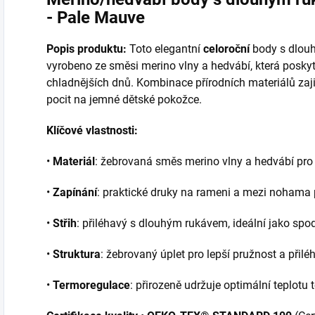
- Pale Mauve
Popis produktu:
Toto elegantní
celoroční
body s dlou
vyrobeno ze směsi merino vlny a hedvábí, která posky
chladnějších dnů. Kombinace přírodních materiálů zaj
pocit na jemné dětské pokožce.
Klíčové vlastnosti:
•
Materiál
: žebrovaná směs merino vlny a hedvábí pro
•
Zapínání
: praktické druky na rameni a mezi nohama 
•
Střih
: přiléhavý s dlouhým rukávem, ideální jako spod
•
Struktura
: žebrovaný úplet pro lepší pružnost a přilé
•
Termoregulace
: přirozeně udržuje optimální teplotu t