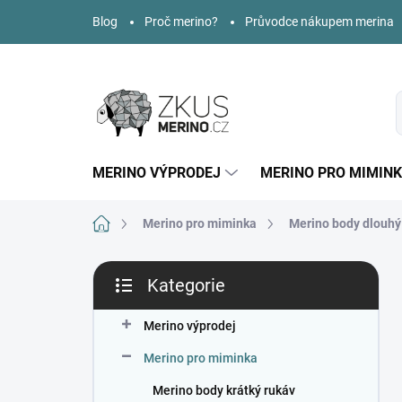
Přejít
Blog
Proč merino?
Průvodce nákupem merina
na
obsah
MERINO VÝPRODEJ
MERINO PRO MIMIN
Domů
Merino pro miminka
Merino body dlouhý
P
Kategorie
o
Přeskočit
s
kategorie
t
Merino výprodej
r
Merino pro miminka
a
n
Merino body krátký rukáv