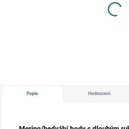
overal Fixoni -
zavazovací
L
Celopotisk -
čepice FIXONI -
P
1 099 Kč
499 Kč
o
Pale Mauve
Pale Mauve
Detail
Detail
✨❄️ Overal FIXONI
z merino vlny a
hedvábí – luxusní
tepelná ochrana a
hebkost pro malé
dobrodruhy v
chladných dnech i
nocích! 👶🧶
Popis
Hodnocení
Merino/hedvábí body s dlouhým ruk