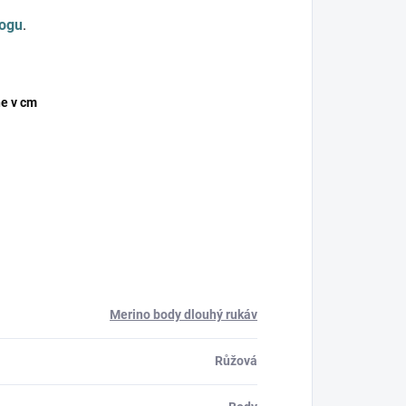
logu
.
e v cm
Merino body dlouhý rukáv
Růžová