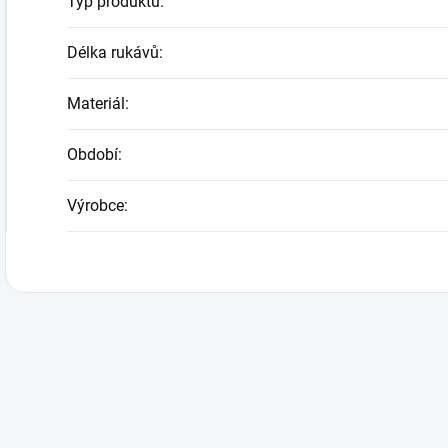
Typ produktu
:
Délka rukávů
:
Materiál
:
Období
:
Výrobce
: