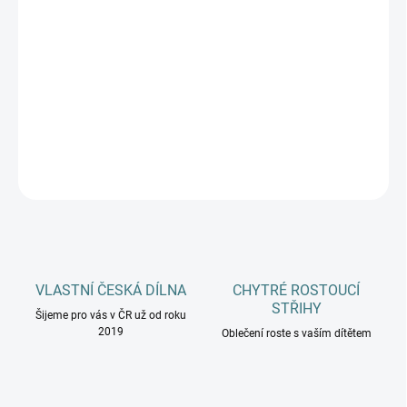
MŮŽEME DORUČIT DO:
ZVOLTE VARIANTU
−
+
Přidat do košíku
DETAILNÍ INFORMACE
ZEPTAT SE
HLÍDAT
VLASTNÍ ČESKÁ DÍLNA
CHYTRÉ ROSTOUCÍ
STŘIHY
Šijeme pro vás v ČR už od roku
2019
Oblečení roste s vaším dítětem