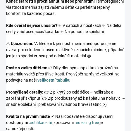
Konec starostí s prochladnutím nebo přehřátím!
Termoregulační
vlastnosti merina zajistí vašemu děťátku perfektní tepelný
komfort za každého počasí.
Kde overal nejvíce unosíte?
✨ V šátcích a nosítkách ✨ Na delší
cesty v autosedačce/kočárku ✨ Na pohodlné spinkání
⚠️
Upozornění:
Vzhledem k jemnosti merina nedoporučujeme
overal pro celodenní nošení u aktivně lezoucích miminek, případně
jen jako spodní vrtsvu pod odolnější materiál 😉
Roste s vaším dítětem
🌱 Díky dlouhým nápletům a pružnému
materiálu vydrží přes tři velikosti. Pro výběr správné velikosti se
podívejte na naši
velikostní tabulku
.
Promyšlené detaily:
👉 Zip krytý po celé délce – neškrábe a
zabrání přiskřípnutí 👉 Zip prodloužený až k nápletu na nohavici –
snadné oblékání i přebalování zvládnou hravě i tatínci :-)
Kvalita na prvním místě
✓ Naši dodavatelé disponují všemi
dostupnými
certifikacemi
, zpracování
mulesing free
je
samozřejmostí.