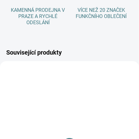
KAMENNÁ PRODEJNA V
VÍCE NEŽ 20 ZNAČEK
PRAZE A RYCHLÉ
FUNKČNÍHO OBLEČENÍ
ODESLÁNÍ
Související produkty
AKCE
SKLADEM
SKLADEM
(1 KS)
(4 KS)
Celoroční
Rostoucí zimní MERINO
merino/hedvábí body
body Lambio, DR -