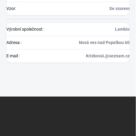
Vzor
:
Se vzorem
Výrobní společnost
:
Lambio
Adresa
:
Nová ves nad Popelkou 60
E-mail
:
KrizkovaL@seznam.cz
Z
á
p
a
t
í