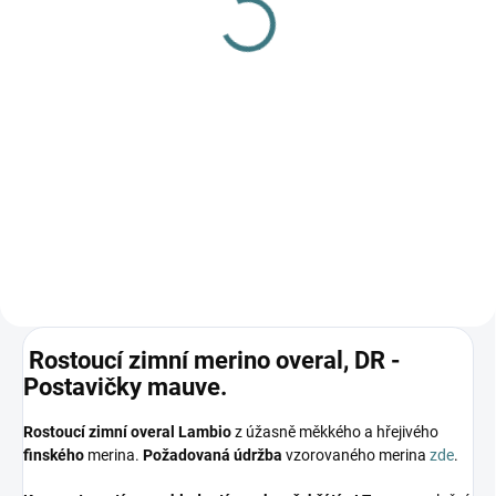
Fixoni, DR - Celopotisk -
Postavičky
Pale Mauve
mauve/fialová*
788 Kč
695 Kč
od
Detail
Detail
Luxusní dětské body z
merino/hedvábí Fixoni –
dokonalá kombinace hebkosti,
tepla a pohodlí pro vaše
nejmenší, s certifikací OEKO-
TEX® a praktickými druky pro
snadné oblékání.🐑💚
Rostoucí zimní merino overal, DR -
Postavičky mauve.
Rostoucí zimní overal Lambio
z úžasně měkkého a hřejivého
finského
merina.
Požadovaná údržba
vzorovaného merina
zde
.