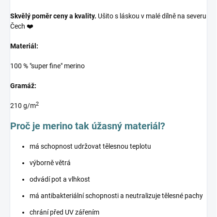
Skvělý poměr ceny a kvality.
Ušito s láskou v malé dílně na severu
Čech ❤️
Materiál:
100 % "super fine" merino
Gramáž:
2
210 g/m
Proč je merino tak úžasný materiál?
má schopnost udržovat tělesnou teplotu
výborně větrá
odvádí pot a vlhkost
má antibakteriální schopnosti a neutralizuje tělesné pachy
chrání před UV zářením