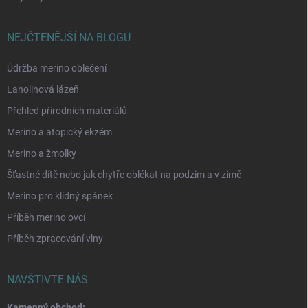
NEJČTENĚJŠÍ NA BLOGU
Údržba merino oblečení
Lanolinová lázeň
Přehled přírodních materiálů
Merino a atopický ekzém
Merino a žmolky
Šťastné dítě nebo jak chytře oblékat na podzim a v zimě
Merino pro klidný spánek
Příběh merino ovcí
Příběh zpracování vlny
NAVŠTIVTE NÁS
Kamenný obchod: