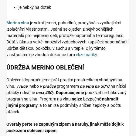
je hebký na dotek
Merino vlna
je velmi jemná, pohodlná, prodyšná s vynikajícími
izolačními vlastnostmi. Jedná se o jeden z nejvhodnějších
materiálů pro nejmenší děti, protože napomáhá termoregulaci.
Dutá vlákna a velké množství vzduchových kapsiček napomáhají
udržet dětskou pokožku v suchu a v teple. Díky těmto
vlastnostem je vhodná dokonce i pro
ekzematiky
.
ÚDRŽBA MERINO OBLEČENÍ
Oblečení doporučujeme prát pracím prostředkem vhodným na
vlnu,
v ruce
, nebo
v pračce
programem
na vlnu na 30°C
na nízké
otáčky (ideálně
max 400
).
Doporučujeme
používat certifikovaný
program na vlnu. Program na vlnu
nelze
bezpečně
nahradit
jinými programy
, a to ani za podmínky snížení teploty a počtu
otáček.
Overaly perte se zapnutým zipem a naruby, jinak může dojít k
poškození oblečení zipem.