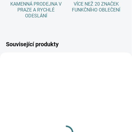
KAMENNÁ PRODEJNA V
VÍCE NEŽ 20 ZNAČEK
PRAZE A RYCHLÉ
FUNKČNÍHO OBLEČENÍ
ODESLÁNÍ
Související produkty
AKCE
SKLADEM
(1 KS)
Celoroční
merino/hedvábí body
Fixoni, DR - Celopotisk -