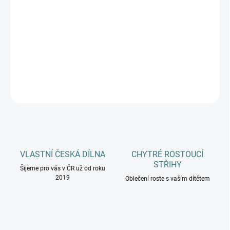
MŮŽEME DORUČIT DO:
ZVOLTE VARIANTU
−
+
Přidat do košíku
DETAILNÍ INFORMACE
ZEPTAT SE
HLÍDAT
VLASTNÍ ČESKÁ DÍLNA
CHYTRÉ ROSTOUCÍ
STŘIHY
Šijeme pro vás v ČR už od roku
2019
Oblečení roste s vaším dítětem