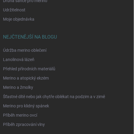
Druhá šance pro merino
Udržitelnost
Moje objednávka
NEJČTENĚJŠÍ NA BLOGU
Údržba merino oblečení
Lanolinová lázeň
Přehled přírodních materiálů
Merino a atopický ekzém
Merino a žmolky
Šťastné dítě nebo jak chytře oblékat na podzim a v zimě
Merino pro klidný spánek
Příběh merino ovcí
Příběh zpracování vlny