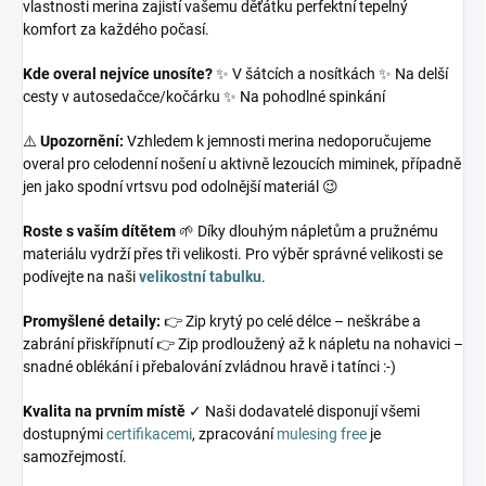
vlastnosti merina zajistí vašemu děťátku perfektní tepelný
komfort za každého počasí.
Kde overal nejvíce unosíte?
✨ V šátcích a nosítkách ✨ Na delší
cesty v autosedačce/kočárku ✨ Na pohodlné spinkání
⚠️
Upozornění:
Vzhledem k jemnosti merina nedoporučujeme
overal pro celodenní nošení u aktivně lezoucích miminek, případně
jen jako spodní vrtsvu pod odolnější materiál 😉
Roste s vaším dítětem
🌱 Díky dlouhým nápletům a pružnému
materiálu vydrží přes tři velikosti. Pro výběr správné velikosti se
podívejte na naši
velikostní tabulku
.
Promyšlené detaily:
👉 Zip krytý po celé délce – neškrábe a
zabrání přiskřípnutí 👉 Zip prodloužený až k nápletu na nohavici –
snadné oblékání i přebalování zvládnou hravě i tatínci :-)
Kvalita na prvním místě
✓ Naši dodavatelé disponují všemi
dostupnými
certifikacemi
, zpracování
mulesing free
je
samozřejmostí.