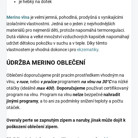
je hebký na dotek
Merino vlna
je velmi jemná, pohodlná, prodyšná s vynikajícími
izolačními vlastnostmi. Jedná se o jeden z nejvhodnějších
materiálů pro nejmenší děti, protože napomáhá termoregulaci.
Dutá vlákna a velké množství vzduchových kapsiček napomáhají
udržet dětskou pokožku v suchu a v teple. Díky těmto
vlastnostem je vhodná dokonce i pro
ekzematiky
.
ÚDRŽBA MERINO OBLEČENÍ
Oblečení doporučujeme prát pracím prostředkem vhodným na
vlnu,
v ruce
, nebo
v pračce
programem
na vlnu na 30°C
na nízké
otáčky (ideálně
max 400
).
Doporučujeme
používat certifikovaný
program na vlnu. Program na vlnu
nelze
bezpečně
nahradit
jinými programy
, a to ani za podmínky snížení teploty a počtu
otáček.
Overaly perte se zapnutým zipem a naruby, jinak může dojít k
poškození oblečení zipem.