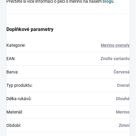
Přečtěte si více informací o péči o merino na našem
blogu
.
Doplňkové parametry
Kategorie
:
Merino overaly
EAN
:
Zvolte variantu
Barva
:
Červená
Typ produktu
:
Overal
Délka rukávů
:
Dlouhé
Materiál
:
Merino
Období
:
Zimní