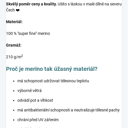
Skvělý poměr ceny a kvality.
Ušito s láskou v malé dílně na severu
Čech ❤️
Materiál:
100 % "super fine" merino
Gramáž:
2
210 g/m
Proč je merino tak úžasný materiál?
má schopnost udržovat tělesnou teplotu
výborně větrá
odvádí pot a vlhkost
má antibakteriální schopnosti a neutralizuje tělesné pachy
chrání před UV zářením