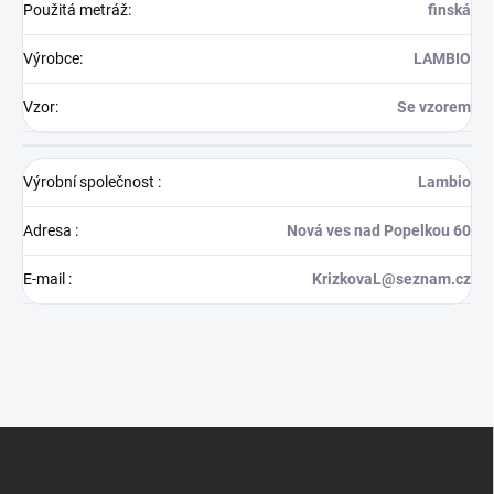
Použitá metráž
:
finská
Výrobce
:
LAMBIO
Vzor
:
Se vzorem
Výrobní společnost
:
Lambio
Adresa
:
Nová ves nad Popelkou 60
E-mail
:
KrizkovaL@seznam.cz
Z
á
p