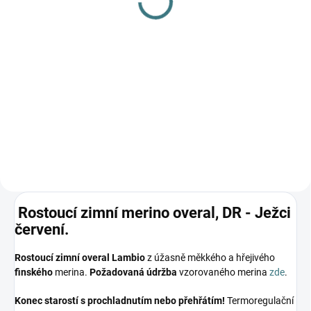
Pale Mauve
788 Kč
Detail
Luxusní dětské body z
merino/hedvábí Fixoni –
dokonalá kombinace hebkosti,
tepla a pohodlí pro vaše
nejmenší, s certifikací OEKO-
TEX® a praktickými druky pro
snadné oblékání.🐑💚
Rostoucí zimní merino overal, DR - Ježci
červení.
Rostoucí zimní overal Lambio
z úžasně měkkého a hřejivého
finského
merina.
Požadovaná údržba
vzorovaného merina
zde
.
Konec starostí s prochladnutím nebo přehřátím!
Termoregulační