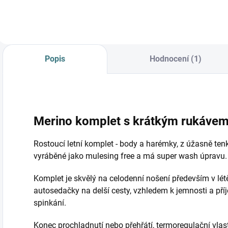
Popis
Hodnocení (1)
Merino komplet s krátkým rukávem
Rostoucí letní komplet - body a harémky, z úžasně tenk
vyráběné jako mulesing free a má super wash úpravu
Komplet je skvělý na celodenní nošení především v létě,
autosedačky na delší cesty, vzhledem k jemnosti a pří
spinkání.
Konec prochladnutí nebo přehřátí, termoregulační vlast