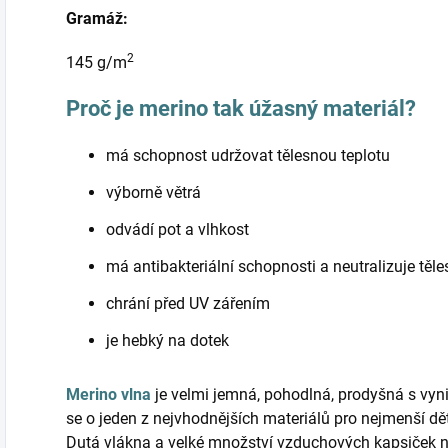
Gramáž:
2
145 g/m
Proč je merino tak úžasný materiál?
má schopnost udržovat tělesnou teplotu
výborně větrá
odvádí pot a vlhkost
má antibakteriální schopnosti a neutralizuje těl
chrání před UV zářením
je hebký na dotek
Merino vlna
je velmi jemná, pohodlná, prodyšná s vyni
se o jeden z nejvhodnějších materiálů pro nejmenší d
Dutá vlákna a velké množství vzduchových kapsiček 