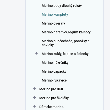
n
Merino body dlouhý rukáv
í
p
Merino komplety
a
n
Merino overaly
e
Merino harémky, legíny, kalhoty
l
Merino punčocháče, ponožky a
návleky
Merino kukly, čepice a čelenky
Merino nákrčníky
Merino capáčky
Merino rukavice
Merino pro děti
Merino pro školáky
Dámské merino