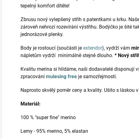
tepelný komfort dítěte!
Zbrusu nový vylepšený střih s patentkami u krku. Naše
zároveň nehrozí rozevírání výstřihu. Bodýčko je šité tak
jednorázové plenky.
Body je rostoucí (součástí je
extendor
), vydrží vám
min
nápletům vydrží minimálně stejně dlouho.
* Nový stř
Kvalitu merina si hlídáme, naši dodavatelé disponují
zpracování
mulesing free
je samozřejmostí.
Naprosto skvělý poměr ceny a kvality. Ušito s láskou 
Materiál:
100 % "super fine" merino
Lemy - 95% merino, 5% elastan