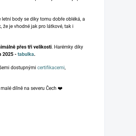
 letní body se díky tomu dobře obléká, a
, že je vhodné jak pro látkové, tak i
imálně přes tři velikosti
. Harémky díky
ih 2025 -
tabulka
.
 všemi dostupnými
certifikacemi
,
v malé dílně na severu Čech ❤️