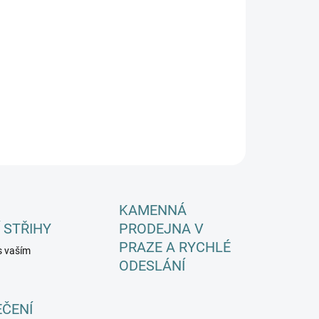
EME DORUČIT DO:
12.8.2026
−
+
Přidat do košíku
ILNÍ INFORMACE
ZEPTAT SE
HLÍDAT
KAMENNÁ
 STŘIHY
PRODEJNA V
PRAZE A RYCHLÉ
s vaším
ODESLÁNÍ
EČENÍ