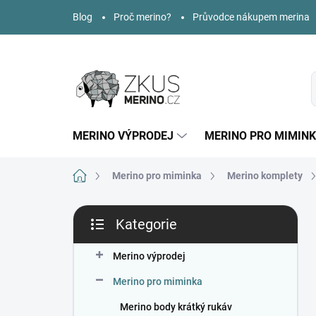
Přejít
Blog
Proč merino?
Průvodce nákupem merina
na
obsah
MERINO VÝPRODEJ
MERINO PRO MIMIN
Domů
Merino pro miminka
Merino komplety
P
Kategorie
o
Přeskočit
s
kategorie
t
Merino výprodej
r
Merino pro miminka
a
n
Merino body krátký rukáv