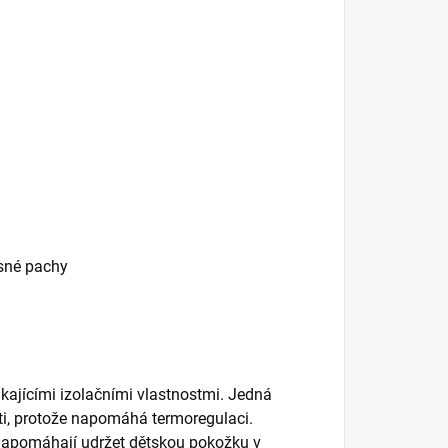
esné pachy
kajícími izolačními vlastnostmi. Jedná
ěti, protože napomáhá termoregulaci.
napomáhají udržet dětskou pokožku v