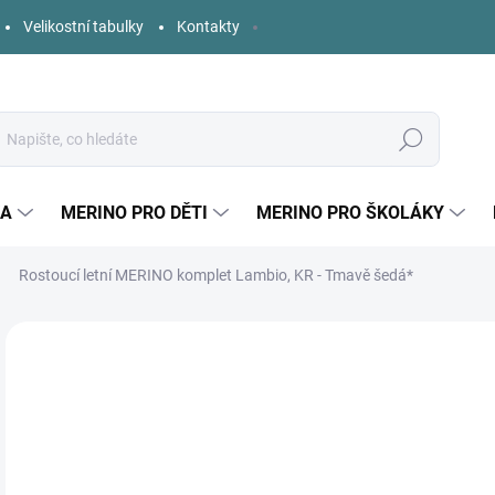
Velikostní tabulky
Kontakty
Hledat
KA
MERINO PRO DĚTI
MERINO PRO ŠKOLÁKY
Rostoucí letní MERINO komplet Lambio, KR - Tmavě šedá*
1 hodnocení
Podrobnosti hodnocení
ZNAČKA:
LAMBIO
1 
Měr
SK
cena
DĚT