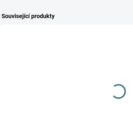
Související produkty
AKCE
AKCE
SKLADEM
SKLADEM
(>5 KS)
(>5 KS)
SONETT Péče
SONETT
o vlnu a
Tekuté mýdlo
hedvábí 300
na skvrny 300
S
ml
ml
282 Kč
139 Kč
b
Do košíku
Do košíku