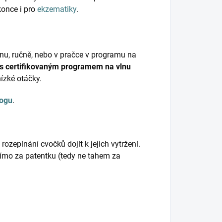
konce i pro
ekzematiky
.
nu, ručně, nebo v pračce v programu na
 s certifikovaným programem na vlnu
nízké otáčky.
logu
.
ozepínání cvočků dojít k jejich vytržení.
přímo za patentku (tedy ne tahem za