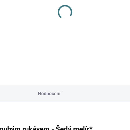
SKLADEM
(3 KS)
stoucí letní MERINO
dy Lambio, KR - Šedý
ír/kari lem*
535 Kč
Detail
Hodnocení
louhým rukávem - Šedý melír*.