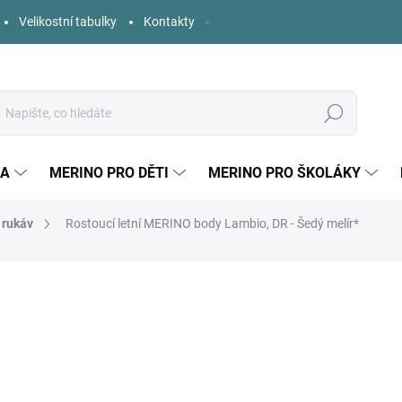
Velikostní tabulky
Kontakty
Hledat
KA
MERINO PRO DĚTI
MERINO PRO ŠKOLÁKY
 rukáv
Rostoucí letní MERINO body Lambio, DR - Šedý melír*
ní
ZNAČKA:
LAMBIO
od
569 Kč
Měrná
ZVOLTE VARIANTU
cena:
DĚTSKÉ VELIKOSTI