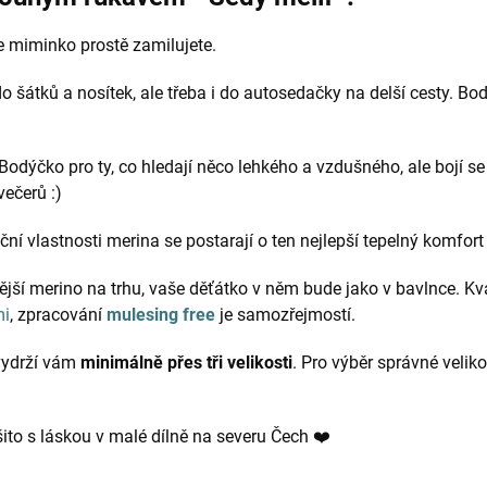
še miminko prostě zamilujete.
 šátků a nosítek, ale třeba i do autosedačky na delší cesty. Bodý
odýčko pro ty, co hledají něco lehkého a vzdušného, ale bojí se
večerů :)
ní vlastnosti merina se postarají o ten nejlepší tepelný komfort 
jší merino na trhu, vaše děťátko v něm bude jako v bavlnce. Kva
mi
, zpracování
mulesing free
je samozřejmostí.
 vydrží vám
minimálně přes tři velikosti
. Pro výběr správné veliko
ito s láskou v malé dílně na severu Čech ❤️