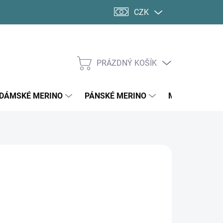
CZK
PRÁZDNÝ KOŠÍK
NÁKUPNÍ
KOŠÍK
DÁMSKÉ MERINO
PÁNSKÉ MERINO
MERINO PONO