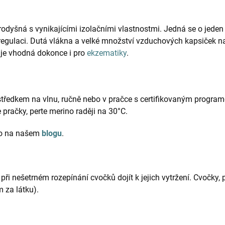
rodyšná s vynikajícími izolačními vlastnostmi. Jedná se o jeden
regulaci. Dutá vlákna a velké množství vzduchových kapsiček 
 je vhodná dokonce i pro
ekzematiky
.
tředkem na vlnu, ručně nebo v pračce s certifikovaným program
 pračky, perte merino raději na 30°C.
ino na našem
blogu
.
ři nešetrném rozepínání cvočků dojít k jejich vytržení. Cvočky, p
 za látku).