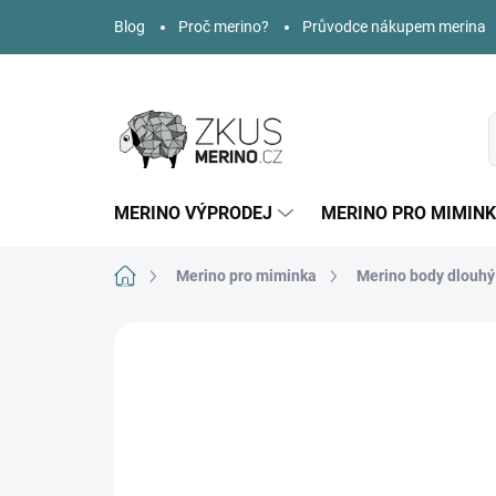
Přejít
Blog
Proč merino?
Průvodce nákupem merina
na
obsah
MERINO VÝPRODEJ
MERINO PRO MIMIN
Domů
Merino pro miminka
Merino body dlouhý
Neohodnoceno
Podrobnosti hodnoce