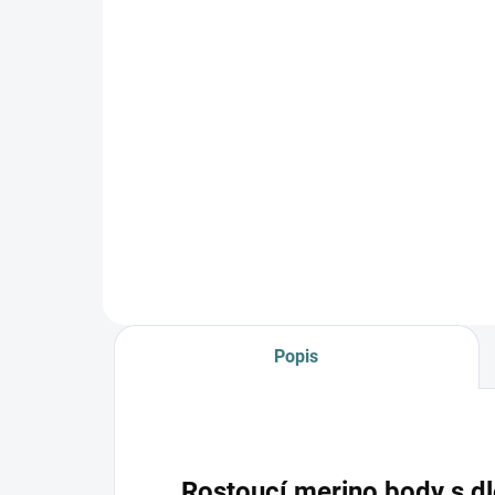
SKLADEM
(>5 KS)
Ro
Dárkový poukaz 1000 Kč
bo
1 000 Kč
mel
od
Do košíku
Popis
Rostoucí merino body s d