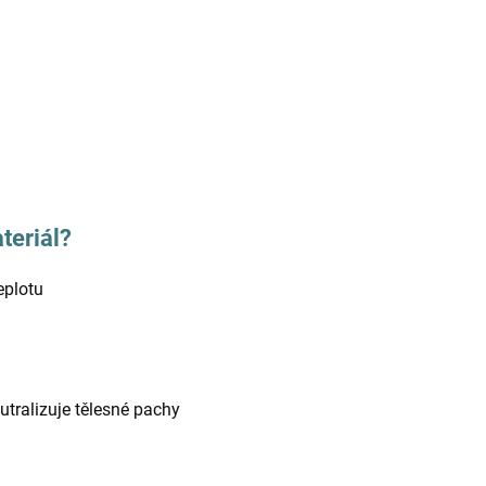
teriál?
eplotu
utralizuje tělesné pachy