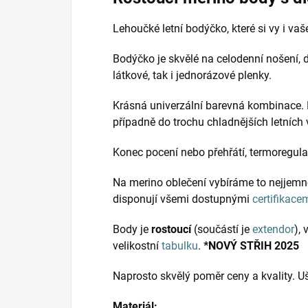
Lehoučké letní bodýčko, které si vy i va
Bodýčko je skvělé na celodenní nošení, do
látkové, tak i jednorázové plenky.
Krásná univerzální barevná kombinace. B
případně do trochu chladnějších letních 
Konec pocení nebo přehřátí, termoregulač
Na merino oblečení vybíráme to nejjemně
disponují všemi dostupnými
certifikace
Body je
rostoucí
(součástí je
extendor
),
velikostní
tabulku
.
*NOVÝ STŘIH 2025
Naprosto skvělý poměr ceny a kvality. Uš
Materiál: