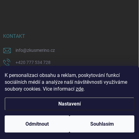
KONTAKT
info
@
zkusmerino.cz
+420 777 534 728
https://www.facebook.com/zkusmerino/
K personalizaci obsahu a reklam, poskytování funkcí
sociálních médií a analýze naší návštěvnosti využíváme
zkusmerino.cz
soubory cookies. Více informací
zde
.
Nastavení
Copyright 2026
ZKUSMERINO
. Všechna práva vyhrazena.
Upravit nastavení
cookies
Odmítnout
Souhlasím
Vytvořil Shoptet