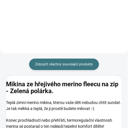
Prémiová péče s bio olivovým
olejem a levandulí. Ekologický
prací gel vyvinutý speciálně pro
nejjemnější merino vlnu a
hedvábí. Neobsahuje enzymy,
vyživuje vlákno a vrací mu...
Zobrazit všechny související produkty
Mikina ze hřejivého merino fleecu na zip
- Zelená polárka.
Teplá zimní merino mikina, kterou vaše děti nebudou chtít sundat.
Je tak měkká a teplá, že ji prostě budete milovat :-)
Konec prochladnutí nebo přehřátí, termoregulační vlastnosti
merina se postarají o ten nejlepší tepelný komfort dítěte!