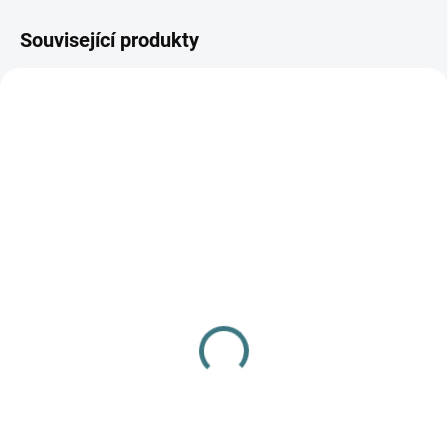
Související produkty
AKCE
AKCE
SKLADEM
SKLADEM
(>5 KS)
(>5 KS)
SONETT Olivový prací
SONETT Péče o vlnu a
gel na vlnu a hedvábí - 1
hedvábí 300 ml
L
282 Kč
249 Kč
Do košíku
Do košíku