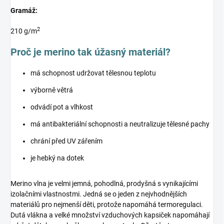
Gramáž:
2
210 g/m
Proč je merino tak úžasný materiál?
má schopnost udržovat tělesnou teplotu
výborně větrá
odvádí pot a vlhkost
má antibakteriální schopnosti a neutralizuje tělesné pachy
chrání před UV zářením
je hebký na dotek
Merino vlna je velmi jemná, pohodlná, prodyšná s vynikajícími
izolačními vlastnostmi. Jedná se o jeden z nejvhodnějších
materiálů pro nejmenší děti, protože napomáhá termoregulaci.
Dutá vlákna a velké množství vzduchových kapsiček napomáhají