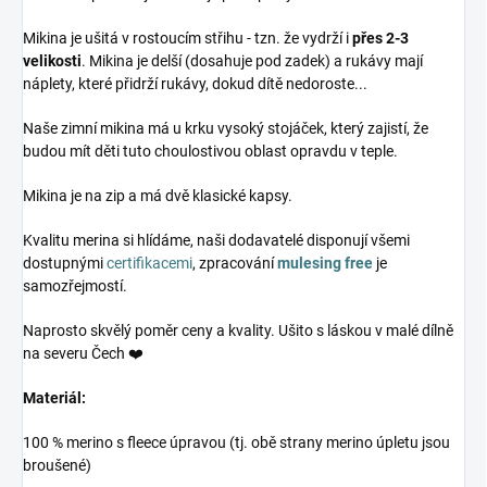
Mikina je ušitá v rostoucím střihu - tzn. že vydrží i
přes 2-3
velikosti
. Mikina je delší (dosahuje pod zadek) a rukávy mají
náplety, které přidrží rukávy, dokud dítě nedoroste...
Naše zimní mikina má u krku vysoký stojáček, který zajistí, že
budou mít děti tuto choulostivou oblast opravdu v teple.
Mikina je na zip a má dvě klasické kapsy.
Kvalitu merina si hlídáme, naši dodavatelé disponují všemi
dostupnými
certifikacemi
, zpracování
mulesing free
je
samozřejmostí.
Naprosto skvělý poměr ceny a kvality. Ušito s láskou v malé dílně
na severu Čech ❤️
Materiál:
100 % merino s fleece úpravou (tj. obě strany merino úpletu jsou
broušené)