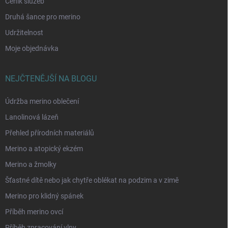
Ceník služeb
Druhá šance pro merino
Udržitelnost
Moje objednávka
NEJČTENĚJŠÍ NA BLOGU
Údržba merino oblečení
Lanolinová lázeň
Přehled přírodních materiálů
Merino a atopický ekzém
Merino a žmolky
Šťastné dítě nebo jak chytře oblékat na podzim a v zimě
Merino pro klidný spánek
Příběh merino ovcí
Příběh zpracování vlny