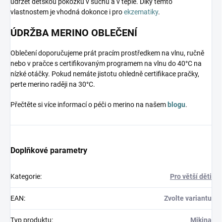
udržet dětskou pokožku v suchu a v teple. Díky těmto
vlastnostem je vhodná dokonce i pro
ekzematiky
.
ÚDRŽBA MERINO OBLEČENÍ
Oblečení doporučujeme prát pracím prostředkem na vlnu, ručně
nebo v pračce s certifikovaným programem na vlnu do 40°C na
nízké otáčky. Pokud nemáte jistotu ohledně certifikace pračky,
perte merino raději na 30°C.
Přečtěte si více informací o péči o merino na našem
blogu
.
Doplňkové parametry
Kategorie
:
Pro větší děti
EAN
:
Zvolte variantu
Typ produktu
:
Mikina