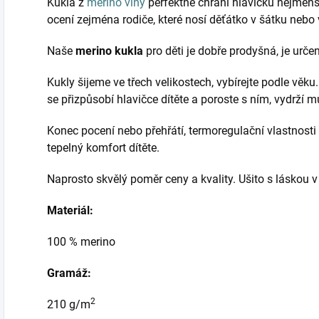
Kukla z
merino vlny
perfektně chrání hlavičku nejmenší
ocení zejména rodiče, které nosí děťátko v šátku nebo 
Naše
merino kukla
pro děti je dobře prodyšná, je určen
Kukly šijeme ve třech velikostech, vybírejte podle věku
se přizpůsobí hlavičce dítěte a poroste s ním, vydrží 
Konec pocení nebo přehřátí, termoregulační vlastnosti 
tepelný komfort dítěte.
Naprosto skvělý poměr ceny a kvality. Ušito s láskou 
Materiál:
100 % merino
Gramáž:
2
210 g/m