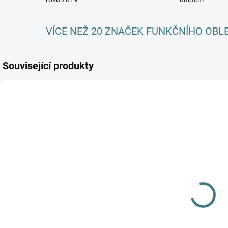
VÍCE NEŽ 20 ZNAČEK FUNKČNÍHO OBL
Související produkty
AKC
SKLADEM
SKLADEM
(2 KS)
(1 KS)
Mikina merino
Mikina merino
fleece se
fleece se
o
stojáčkem na
stojáčkem
h
zip - Zelená
Lambio -
1 150 Kč
980 Kč