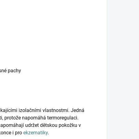
esné pachy
kajícími izolačními vlastnostmi. Jedná
ěti, protože napomáhá termoregulaci.
napomáhají udržet dětskou pokožku v
konce i pro
ekzematiky
.