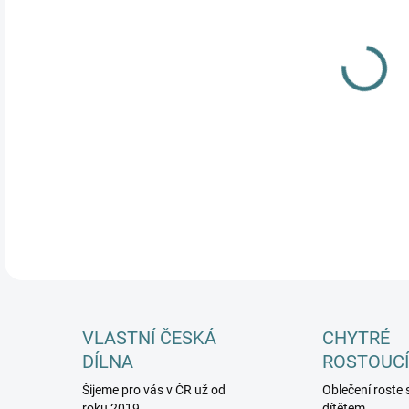
MŮŽ
DETA
VLASTNÍ ČESKÁ
CHYTRÉ
DÍLNA
ROSTOUCÍ
Šijeme pro vás v ČR už od
Oblečení roste 
roku 2019
dítětem