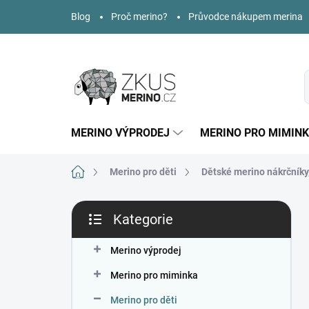
Přejít
Blog
Proč merino?
Průvodce nákupem merina
na
obsah
MERINO VÝPRODEJ
MERINO PRO MIMIN
Domů
Merino pro děti
Dětské merino nákrčníky,
P
Kategorie
o
Přeskočit
s
kategorie
t
Merino výprodej
r
Merino pro miminka
a
n
Merino pro děti