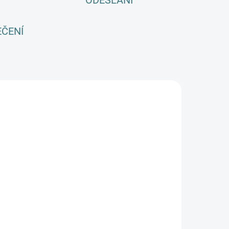
ODESLÁNÍ
EČENÍ
E
SKLADEM
(>5 KS)
SONETT Péče
 vlnu a
edvábí 300
ml
282 Kč