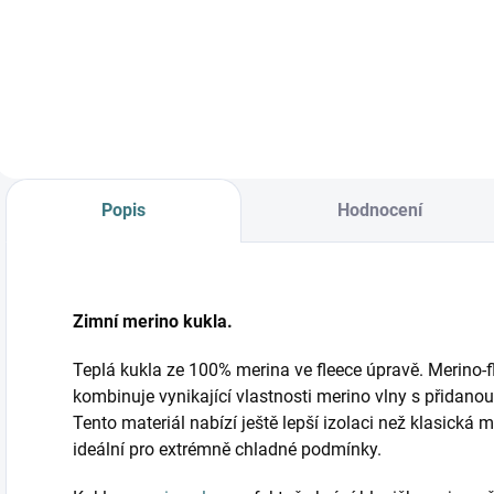
od
od
polárka
Zelená polárka
Detail
Detail
Popis
Hodnocení
Zimní merino kukla.
Teplá kukla ze 100% merina ve fleece úpravě. Merino-fl
kombinuje vynikající vlastnosti merino vlny s přidano
Tento materiál nabízí ještě lepší izolaci než klasická m
ideální pro extrémně chladné podmínky.