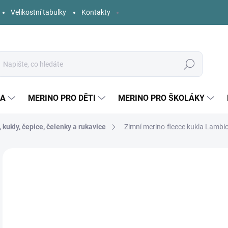
Velikostní tabulky
Kontakty
Hledat
KA
MERINO PRO DĚTI
MERINO PRO ŠKOLÁKY
 kukly, čepice, čelenky a rukavice
Zimní merino-fleece kukla Lambio
Neohodnoceno
Podrobnosti hodnocení
ZNAČKA:
LAMBIO
o
Měr
ZVO
cena
DĚT