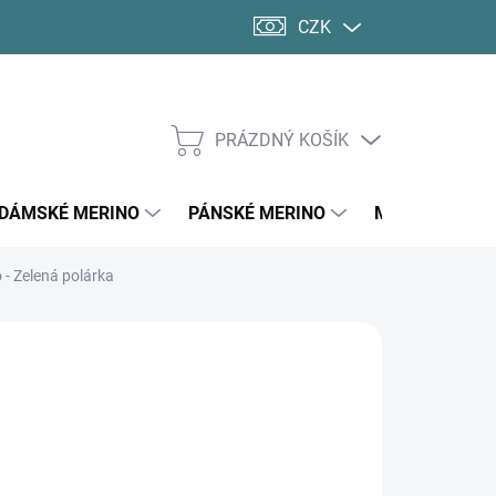
CZK
PRÁZDNÝ KOŠÍK
NÁKUPNÍ
KOŠÍK
DÁMSKÉ MERINO
PÁNSKÉ MERINO
MERINO PONO
 - Zelená polárka
d
378 Kč
ná
LTE VARIANTU
:
SKÉ VELIKOSTI