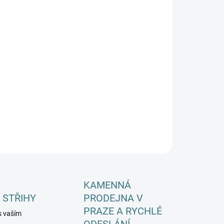
EME DORUČIT DO:
ZVOLTE VARIANTU
−
+
Přidat do košíku
ILNÍ INFORMACE
ZEPTAT SE
HLÍDAT
KAMENNÁ
 STŘIHY
PRODEJNA V
PRAZE A RYCHLÉ
s vaším