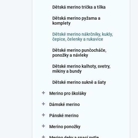
n
Dětská merino trička a tílka
í
p
Dětská merino pyžama a
a
komplety
n
Dětské merino nákrčníky, kukly,
e
čepice, čelenky a rukavice
l
Dětské merino punčocháče,
ponožky a návleky
Dětské merino kalhoty, svetry,
mikiny a bundy
Dětské merino sukně a šaty
Merino pro školáky
Dámské merino
Pánské merino
Merino ponožky
Merino deky a spací pytle