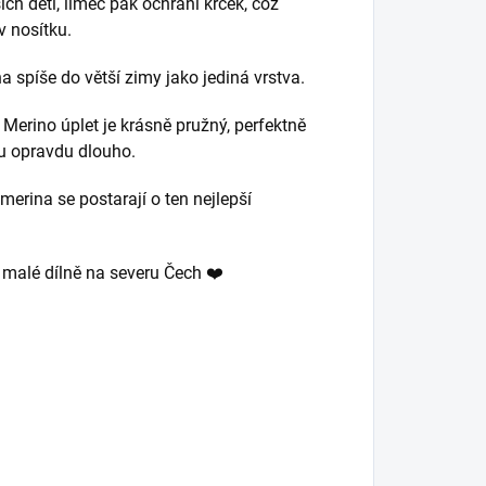
ch dětí, límec pak ochrání krček, což
v nosítku.
a spíše do větší zimy jako jediná vrstva.
. Merino úplet je krásně pružný, perfektně
mu opravdu dlouho.
merina se postarají o ten nejlepší
v malé dílně na severu Čech ❤️