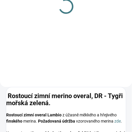
Fixoni, DR - Celopotisk -
Pale Mauve
788 Kč
Detail
Luxusní dětské body z
merino/hedvábí Fixoni –
dokonalá kombinace hebkosti,
tepla a pohodlí pro vaše
nejmenší, s certifikací OEKO-
TEX® a praktickými druky pro
snadné oblékání.🐑💚
Rostoucí zimní merino overal, DR - Tygři
mořská zelená.
Rostoucí zimní overal Lambio
z úžasně měkkého a hřejivého
finského
merina.
Požadovaná údržba
vzorovaného merina
zde
.