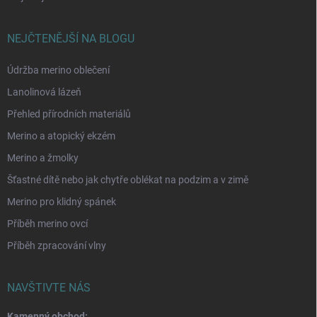
NEJČTENĚJŠÍ NA BLOGU
Údržba merino oblečení
Lanolinová lázeň
Přehled přírodních materiálů
Merino a atopický ekzém
Merino a žmolky
Šťastné dítě nebo jak chytře oblékat na podzim a v zimě
Merino pro klidný spánek
Příběh merino ovcí
Příběh zpracování vlny
NAVŠTIVTE NÁS
Kamenný obchod: