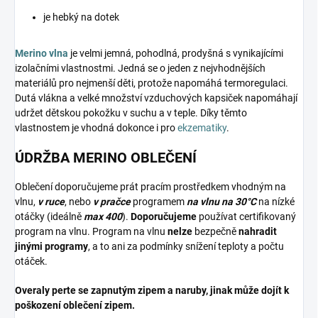
je hebký na dotek
Merino vlna
je velmi jemná, pohodlná, prodyšná s vynikajícími
izolačními vlastnostmi. Jedná se o jeden z nejvhodnějších
materiálů pro nejmenší děti, protože napomáhá termoregulaci.
Dutá vlákna a velké množství vzduchových kapsiček napomáhají
udržet dětskou pokožku v suchu a v teple. Díky těmto
vlastnostem je vhodná dokonce i pro
ekzematiky
.
ÚDRŽBA MERINO OBLEČENÍ
Oblečení doporučujeme prát pracím prostředkem vhodným na
vlnu,
v ruce
, nebo
v pračce
programem
na vlnu na 30°C
na nízké
otáčky (ideálně
max 400
).
Doporučujeme
používat certifikovaný
program na vlnu. Program na vlnu
nelze
bezpečně
nahradit
jinými programy
, a to ani za podmínky snížení teploty a počtu
otáček.
Overaly perte se zapnutým zipem a naruby, jinak může dojít k
poškození oblečení zipem.