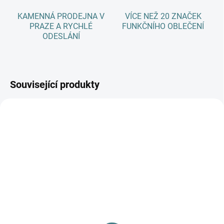
KAMENNÁ PRODEJNA V
VÍCE NEŽ 20 ZNAČEK
PRAZE A RYCHLÉ
FUNKČNÍHO OBLEČENÍ
ODESLÁNÍ
Související produkty
AKCE
SKLADEM
(1 KS)
Celoroční
merino/hedvábí body