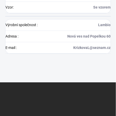
Vzor
:
Se vzorem
Výrobní společnost
:
Lambio
Adresa
:
Nová ves nad Popelkou 60
E-mail
:
KrizkovaL@seznam.cz
Z
á
p
a
t
í