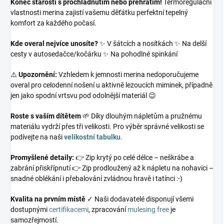
Konec starostí s prochladnutím nebo přehřátím!
Termoregulační
vlastnosti merina zajistí vašemu děťátku perfektní tepelný
komfort za každého počasí.
Kde overal nejvíce unosíte?
✨ V šátcích a nosítkách ✨ Na delší
cesty v autosedačce/kočárku ✨ Na pohodlné spinkání
⚠️
Upozornění:
Vzhledem k jemnosti merina nedoporučujeme
overal pro celodenní nošení u aktivně lezoucích miminek, případně
jen jako spodní vrtsvu pod odolnější materiál 😉
Roste s vaším dítětem
🌱 Díky dlouhým nápletům a pružnému
materiálu vydrží přes tři velikosti. Pro výběr správné velikosti se
podívejte na naši
velikostní tabulku
.
Promyšlené detaily:
👉 Zip krytý po celé délce – neškrábe a
zabrání přiskřípnutí 👉 Zip prodloužený až k nápletu na nohavici –
snadné oblékání i přebalování zvládnou hravě i tatínci :-)
Kvalita na prvním místě
✓ Naši dodavatelé disponují všemi
dostupnými
certifikacemi
, zpracování
mulesing free
je
samozřejmostí.