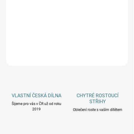
MŮŽEME DORUČIT DO:
ZVOLTE VARIANTU
−
+
Přidat do košíku
DETAILNÍ INFORMACE
ZEPTAT SE
HLÍDAT
VLASTNÍ ČESKÁ DÍLNA
CHYTRÉ ROSTOUCÍ
STŘIHY
Šijeme pro vás v ČR už od roku
2019
Oblečení roste s vaším dítětem