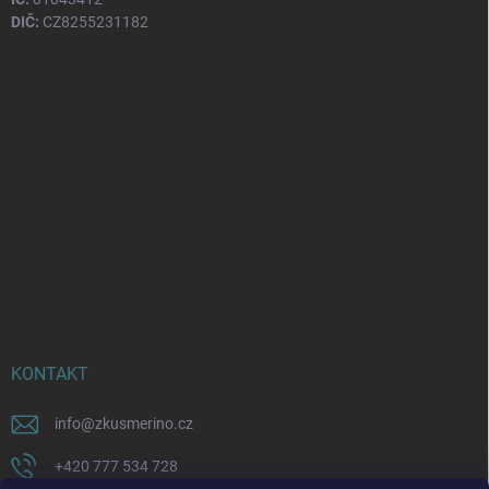
DIČ:
CZ8255231182
KONTAKT
info
@
zkusmerino.cz
+420 777 534 728