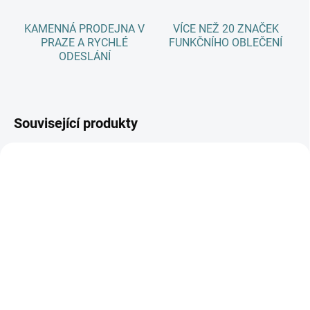
KAMENNÁ PRODEJNA V
VÍCE NEŽ 20 ZNAČEK
PRAZE A RYCHLÉ
FUNKČNÍHO OBLEČENÍ
ODESLÁNÍ
Související produkty
AKCE
AKCE
SKLADEM
SKLADEM
(>5 KS)
(>5 KS)
SONETT Olivový prací
SONETT Péče o vlnu a