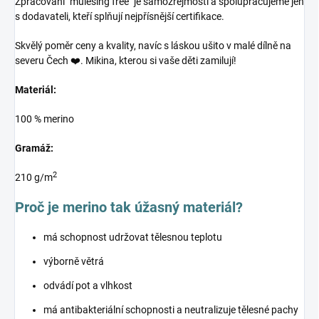
Zpracování "mulesing free" je samozřejmostí a spolupracujeme jen
s dodavateli, kteří splňují nejpřísnější certifikace.
Skvělý poměr ceny a kvality, navíc s láskou ušito v malé dílně na
severu Čech ❤️. Mikina, kterou si vaše děti zamilují!
Materiál:
100 % merino
Gramáž:
2
210 g/m
Proč je merino tak úžasný materiál?
má schopnost udržovat tělesnou teplotu
výborně větrá
odvádí pot a vlhkost
má antibakteriální schopnosti a neutralizuje tělesné pachy