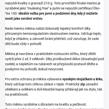
nejvyšší kvality s gramaží 210 g. Toto prvotřídní finské merino je
vyráběné jako "mulesing free" a pyšní se nejvyšší certifikací Öko-
Tex 100.
Ideální volba pro jarní a podzimní dny, kdy ji můžete
nosit jako svrchní vrstvu
.
Naše merino mikina nabízí dokonalý tepelný komfort díky
přirozeným termoregulačním vlastnostem merina. Udržuje teplo,
když je chladno, a zároveň brání přehřátí, což zaručuje, že vaše
dítě bude vždy v pohodlí.
Mikina je navržena v praktickém rostoucím střihu, který dítěti
vydrží přes 2 až 3 velikosti. Díky prodloužené délce (dosahující pod
zadek) a nápletům na rukávech se přizpůsobí postavě dítěte a
poskytne mu pohodlí, dokud nevyroste.
Pro extra ochranu je mikina vybavena
vysokým stojáčkem u krku
,
který udržuje tuto citlivou oblast v teple. Praktický
zip
usnadní
oblékání a svlékání a dvě klasické kapsy přidávají jak na stylu, tak
na praktičnosti.
Tuto mikinu vyrábíme s důrazem na kvalitu a pečlivost.