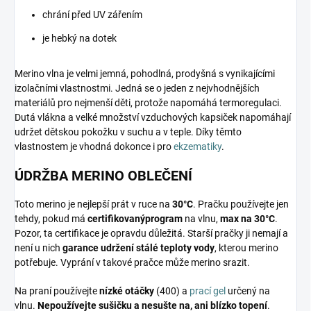
chrání před UV zářením
je hebký na dotek
Merino vlna je velmi jemná, pohodlná, prodyšná s vynikajícími
izolačními vlastnostmi. Jedná se o jeden z nejvhodnějších
materiálů pro nejmenší děti, protože napomáhá termoregulaci.
Dutá vlákna a velké množství vzduchových kapsiček napomáhají
udržet dětskou pokožku v suchu a v teple. Díky těmto
vlastnostem je vhodná dokonce i pro
ekzematiky
.
ÚDRŽBA MERINO OBLEČENÍ
Toto merino je nejlepší prát v ruce na
30°C
. Pračku používejte jen
tehdy, pokud má
certifikovaný
program
na vlnu,
max na 30°C
.
Pozor, ta certifikace je opravdu důležitá. Starší pračky ji nemají a
není u nich
garance udržení stálé teploty vody
, kterou merino
potřebuje. Vyprání v takové pračce může merino srazit.
Na praní používejte
nízké otáčky
(400) a
prací gel
určený na
vlnu.
Nepoužívejte sušičku a nesušte na, ani blízko topení
.