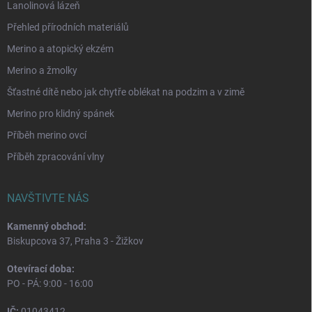
Lanolinová lázeň
Přehled přírodních materiálů
Merino a atopický ekzém
Merino a žmolky
Šťastné dítě nebo jak chytře oblékat na podzim a v zimě
Merino pro klidný spánek
Příběh merino ovcí
Příběh zpracování vlny
NAVŠTIVTE NÁS
Kamenný obchod:
Biskupcova 37, Praha 3 - Žižkov
Otevírací doba:
PO - PÁ: 9:00 - 16:00
IČ:
01043412