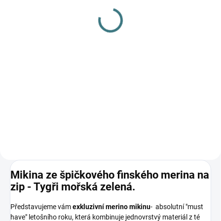
gel na vlnu a hedvábí - 1
hedvábí 300 ml
L
282 Kč
249 Kč
Do košíku
Do košíku
Prémiová péče s bio olivovým
olejem a levandulí. Ekologický
prací gel vyvinutý speciálně pro
nejjemnější merino vlnu a
hedvábí. Neobsahuje enzymy,
vyživuje vlákno a vrací mu...
Mikina ze špičkového finského merina na
zip - Tygři mořská zelená.
Představujeme vám
exkluzivní merino mikinu
- absolutní "must
have" letošního roku, která kombinuje jednovrstvý materiál z té