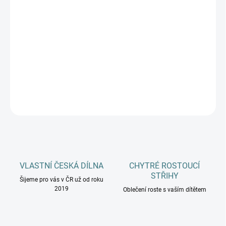
DĚTSKÉ VELIKOSTI
MŮŽEME DORUČIT DO:
ZVOLTE VARIANTU
−
+
Přidat do košíku
DETAILNÍ INFORMACE
ZEPTAT SE
HLÍDAT
VLASTNÍ ČESKÁ DÍLNA
CHYTRÉ ROSTOUCÍ
STŘIHY
Šijeme pro vás v ČR už od roku
2019
Oblečení roste s vaším dítětem